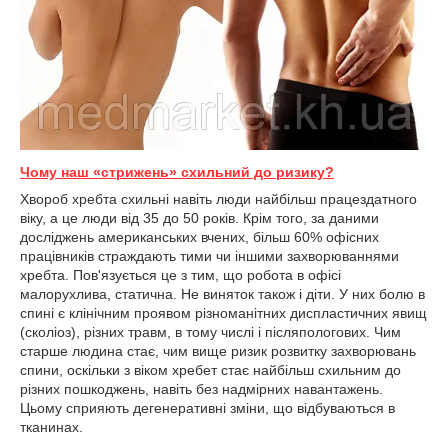
Чому наш «стрижень» схильний до ризику?
Хвороб хребта схильні навіть люди найбільш працездатного
віку, а це люди від 35 до 50 років. Крім того, за даними
досліджень американських вчених, більш 60% офісних
працівників страждають тими чи іншими захворюваннями
хребта. Пов'язується це з тим, що робота в офісі
малорухлива, статична. Не виняток також і діти. У них болю в
спині є клінічним проявом різноманітних диспластичних явищ
(сколіоз), різних травм, в тому числі і післяпологових. Чим
старше людина стає, чим вище ризик розвитку захворювань
спини, оскільки з віком хребет стає найбільш схильним до
різних пошкоджень, навіть без надмірних навантажень.
Цьому сприяють дегенеративні зміни, що відбуваються в
тканинах.