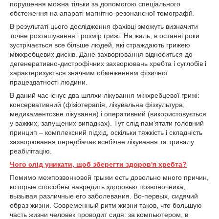
порушення можна тільки за допомогою спеціального
обстеження на апараті магнітно-резонансної томографії.
В результаті цього дослідження фахівці зможуть визначити
точне розташування і розмір грижі. На жаль, в останні роки
зустрічається все більше людей, які страждають грижею
міжхребцевих дисків. Дане захворювання відноситься до
дегенеративно-дистрофічних захворювань хребта і суглобів і
характеризується значним обмеженням фізичної
працездатності людини.
В даний час існує два шляхи лікування міжхребцевої грижі:
консервативний (фізіотерапія, лікувальна фізкультура,
медикаментозне лікування) і оперативний (використовується
у важких, запущених випадках). Тут слід пам'ятати головний
принцип – комплексний підхід, оскільки тяжкість і складність
захворювання передбачає всебічне лікування та тривалу
реабілітацію.
Чого слід уникати, щоб зберегти здоров'я хребта?
Помимо межпозвонковой грыжи есть довольно много причин,
которые способны навредить здоровью позвоночника,
вызывая различные его заболевания. Во-первых, сидячий
образ жизни. Современный ритм жизни таков, что большую
часть жизни человек проводит сидя: за компьютером, в