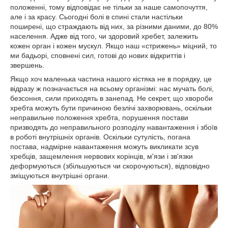
положенні, тому відповідає не тільки за наше самопочуття,
але і за красу. Сьогодні болі в спині стали настільки
поширені, що страждають від них, за різними даними, до 80%
населення. Адже від того, чи здоровий хребет, залежить
кожен орган і кожен мускул. Якщо наш «стрижень» міцний, то
ми бадьорі, сповнені сил, готові до нових відкриттів і
звершень.
Якщо хоч маленька частина нашого кістяка не в порядку, це
відразу ж позначається на всьому організмі: нас мучать болі,
безсоння, сили приходять в занепад. Не секрет, що хвороби
хребта можуть бути причиною безлічі захворювань, оскільки
неправильне положення хребта, порушення постави
призводять до неправильного розподілу навантаження і збоїв
в роботі внутрішніх органів. Оскільки сутулість, погана
постава, надмірне навантаження можуть викликати зсув
хребців, защемлення нервових корінців, м'язи і зв'язки
деформуються (збільшуються чи скорочуються), відповідно
зміщуються внутрішні органи.