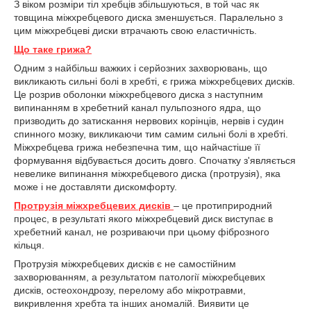
З віком розміри тіл хребців збільшуються, в той час як
товщина міжхребцевого диска зменшується. Паралельно з
цим міжхребцеві диски втрачають свою еластичність.
Що таке грижа?
Одним з найбільш важких і серйозних захворювань, що
викликають сильні болі в хребті, є грижа міжхребцевих дисків.
Це розрив оболонки міжхребцевого диска з наступним
випинанням в хребетний канал пульпозного ядра, що
призводить до затискання нервових корінців, нервів і судин
спинного мозку, викликаючи тим самим сильні болі в хребті.
Міжхребцева грижа небезпечна тим, що найчастіше її
формування відбувається досить довго. Спочатку з'являється
невелике випинання міжхребцевого диска (протрузія), яка
може і не доставляти дискомфорту.
Протрузія міжхребцевих дисків
– це протиприродний
процес, в результаті якого міжхребцевий диск виступає в
хребетний канал, не розриваючи при цьому фіброзного
кільця.
Протрузія міжхребцевих дисків є не самостійним
захворюванням, а результатом патології міжхребцевих
дисків, остеохондрозу, перелому або мікротравми,
викривлення хребта та інших аномалій. Виявити це