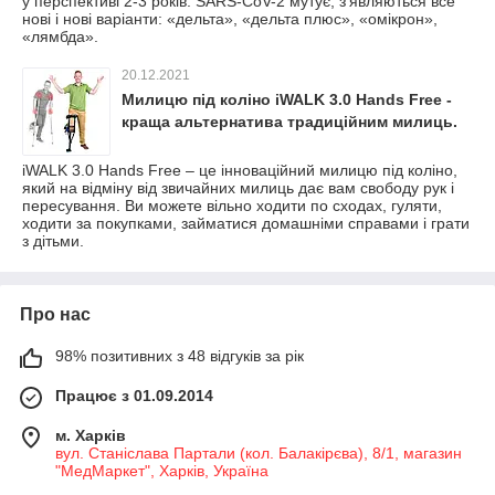
у перспективі 2-3 років. SARS-CoV-2 мутує, з'являються все
нові і нові варіанти: «дельта», «дельта плюс», «омікрон»,
«лямбда».
20.12.2021
Милицю під коліно iWALK 3.0 Hands Free -
краща альтернатива традиційним милиць.
iWALK 3.0 Hands Free – це інноваційний милицю під коліно,
який на відміну від звичайних милиць дає вам свободу рук і
пересування. Ви можете вільно ходити по сходах, гуляти,
ходити за покупками, займатися домашніми справами і грати
з дітьми.
Про нас
98% позитивних з 48 відгуків за рік
Працює з 01.09.2014
м. Харків
вул. Станіслава Партали (кол. Балакірєва), 8/1, магазин
"МедМаркет", Харків, Україна