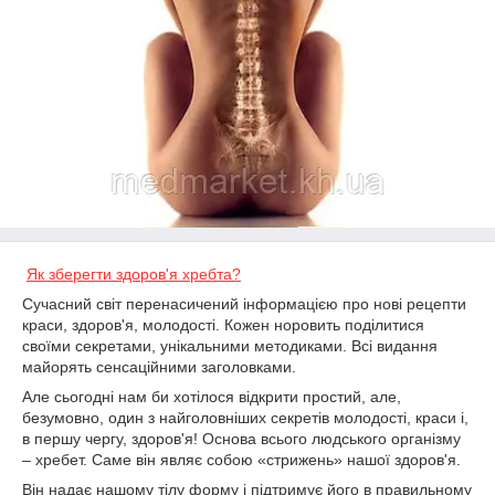
Як зберегти здоров'я хребта?
Сучасний світ перенасичений інформацією про нові рецепти
краси, здоров'я, молодості. Кожен норовить поділитися
своїми секретами, унікальними методиками. Всі видання
майорять сенсаційними заголовками.
Але сьогодні нам би хотілося відкрити простий, але,
безумовно, один з найголовніших секретів молодості, краси і,
в першу чергу, здоров'я! Основа всього людського організму
– хребет. Саме він являє собою «стрижень» нашої здоров'я.
Він надає нашому тілу форму і підтримує його в правильному