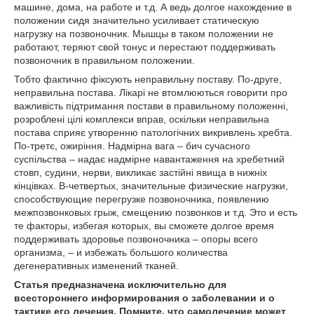
машине, дома, на работе и т.д. А ведь долгое нахождение в
положении сидя значительно усиливает статическую
нагрузку на позвоночник. Мышцы в таком положении не
работают, теряют свой тонус и перестают поддерживать
позвоночник в правильном положении.
Тобто фактично фіксують неправильну поставу. По-друге,
неправильна постава. Лікарі не втомлюються говорити про
важливість підтримання постави в правильному положенні,
розроблені цілі комплекси вправ, оскільки неправильна
постава сприяє утворенню патологічних викривлень хребта.
По-третє, ожиріння. Надмірна вага – бич сучасного
суспільства – надає надмірне навантаження на хребетний
стовп, судини, нерви, викликає застійні явища в нижніх
кінцівках. В-четвертых, значительные физические нагрузки,
способствующие перегрузке позвоночника, появлению
межпозвонковых грыж, смещению позвонков и т.д. Это и есть
те факторы, избегая которых, вы сможете долгое время
поддерживать здоровье позвоночника – опоры всего
организма, – и избежать большого количества
дегенеративных изменений тканей.
Статья предназначена исключительно для
всестороннего информирования о заболевании и о
тактике его лечения. Помните, что самолечение может