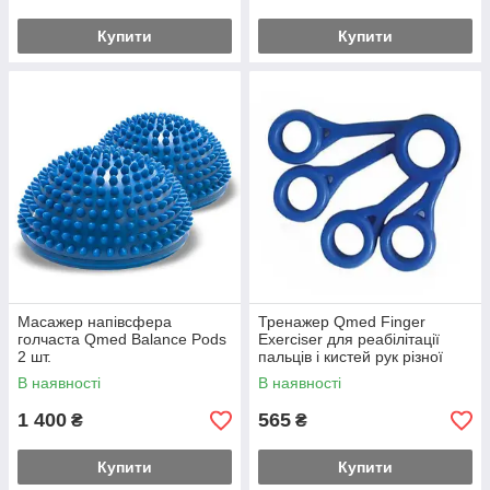
симптомов: при головных болях различного происхождения;
гипо- и гипертоническом синдроме; варикозной болезни;
Купити
Купити
желудочно-кишечных заболеваниях; синдроме хронической
усталости.
Масажер напівсфера
Тренажер Qmed Finger
голчаста Qmed Balance Pods
Exerciser для реабілітації
2 шт.
пальців і кистей рук різної
жорсткості Синій
В наявності
В наявності
1 400
565
₴
₴
Купити
Купити