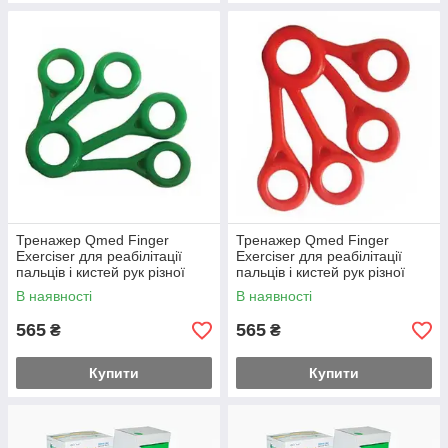
Тренажер Qmed Finger
Тренажер Qmed Finger
Exerciser для реабілітації
Exerciser для реабілітації
пальців і кистей рук різної
пальців і кистей рук різної
жорсткості Зелений
жорсткості Червоний
В наявності
В наявності
565
565
₴
₴
Купити
Купити