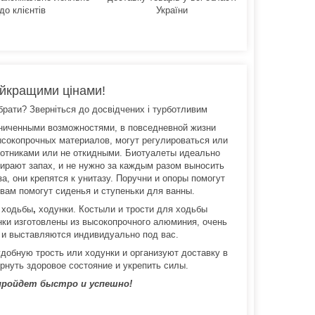
до клієнтів
України
найкращими цінами!
ибрати? Зверніться до досвідчених і турботливим
аниченными возможностями, в повседневной жизни
ысокопрочных материалов, могут регулироваться или
окотниками или не откидными. Биотуалеты идеально
ирают запах, и не нужно за каждым разом выносить
, они крепятся к унитазу. Поручни и опоры помогут
вам помогут сиденья и ступеньки для ванны.
 ходьбы
,
ходунки. Костыли и трости для ходьбы
нки изготовлены из высокопрочного алюминия, очень
 и выставляются индивидуально под вас.
добную трость или ходунки и организуют доставку в
рнуть здоровое состояние и укрепить силы.
пройдет быстро и успешно!