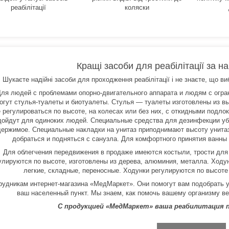
реабілітації
коляски
Кращі засоби для реабілітації за 
Шукаєте надійні засоби для проходження реабілітації і не знаєте, що в
ля людей с проблемами опорно-двигательного аппарата и людям с огр
огут стулья-туалеты и биотуалеты. Стулья — туалеты изготовлены из в
е регулироваться по высоте, на колесах или без них, с откидными подл
дойдут для одиноких людей. Специальные средства для дезинфекции уб
ержимое. Специальные накладки на унитаз приподнимают высоту унитаза
добраться и подняться с санузла. Для комфортного принятия ванны 
Для облегчения передвижения в продаже имеются костыли, трости для
улируются по высоте, изготовлены из дерева, алюминия, металла. Ходу
легкие, складные, переносные. Ходунки регулируются по высоте
рудникам интернет-магазина «МедМаркет». Они помогут вам подобрать у
ваш населенный пункт. Мы знаем, как помочь вашему организму ве
С продукцией «МедМаркет» ваша реабилитация 