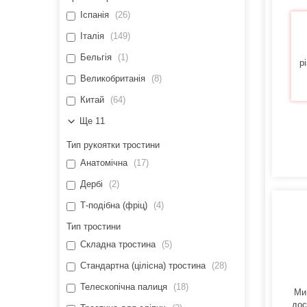
Іспанія
26
Італія
149
Бельгія
1
р
Великобританія
8
Китай
64
Ще 11
Тип рукоятки тростини
Анатомічна
17
Дербі
2
Т-подібна (фріц)
4
Тип тростини
Складна тростина
5
Стандартна (цілісна) тростина
28
Телескопічна палиця
18
Ми
дос