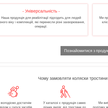
- Універсальність -
Наша продукція для реабілітації підходить для людей
Ми пр
ізного віку і комплекцій, які перенесли різні захворювання,
клі
операції.
Познайомитися з проду
Чому замовляти коляски тростини 
 володіємо достатнім
У каталозі є продукція самих
Ми ви
відом у галузі засобів
різних видів: від тростини до
політику 