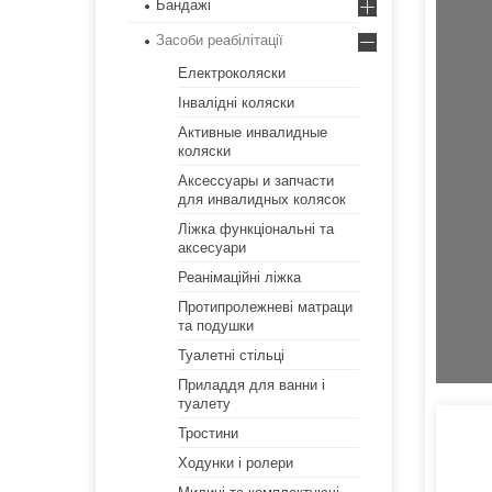
Бандажі
Засоби реабілітації
Електроколяски
Інвалідні коляски
Активные инвалидные
коляски
Аксессуары и запчасти
для инвалидных колясок
Ліжка функціональні та
аксесуари
Реанімаційні ліжка
Протипролежневі матраци
та подушки
Туалетні стільці
Приладдя для ванни і
туалету
Тростини
Ходунки і ролери