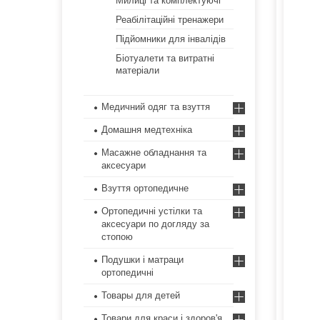
Милиці та комплектуючі
Реабілітаційні тренажери
Підйомники для інвалідів
Біотуалети та витратні
Зручні і стійкі милиці пахвового типу для
матеріали
реабілітації. Ручки зручно регулюються по
висоті, що робить їх придатними для людей
різної комплекції. А наявність протекторів з
Медичний одяг та взуття
спіненої гуми істотно подовжує термін
експлуатації.
Домашня медтехніка
Масажне обладнання та
аксесуари
Взуття ортопедичне
Ортопедичні устілки та
аксесуари по догляду за
стопою
Подушки і матраци
ортопедичні
Товары для детей
Засіб реабілітації, який використовується
Товари для краси і здоров'я