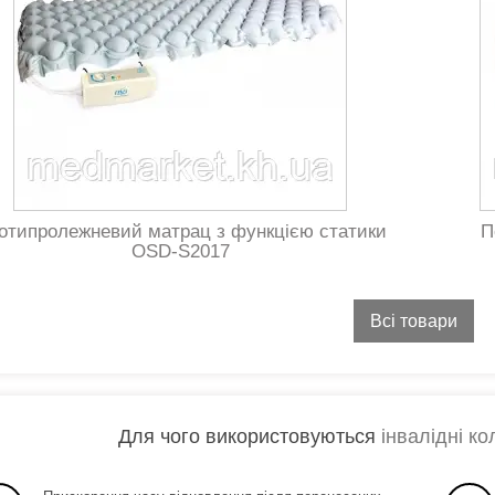
конструкцією і легкою вагою (рама
виконана з алюмінію). Призначена для
використання в приміщенні і на вулиці.
Максимальне навантаження інвалідної
коляски ERGO LIGHT складає 120
кілограм.
отипролежневий матрац з функцією статики
П
OSD-S2017
Всі товари
Для чого використовуються
інвалідні ко