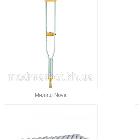
Легкі складні ходунки з стійкими насадками
з гуми. Ходунки Nova відрізняються
високою мобільністю і можливістю
регулювання по висоті. Максимальний,
який витримує даними ходунками вага
становить 150 кг.
Милиці Nova
Інвалідна коляска виділяється складною