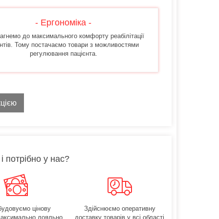
- Ергономіка -
агнемо до максимального комфорту реабілітації
єнтів. Тому постачаємо товари з можливостями
регулювання пацієнта.
кцією
і потрібно у нас?
будовуємо цінову
Здійснюємо оперативну
максимально лояльно
доставку товарів у всі області