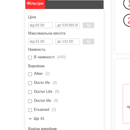
Фільтри
Ціна
Максимальна висота
Наявність
В наявності
440
Виробник
Alber
2
Docto life
4
Doctor Life
9
Doctor life
9
п
Ersamed
3
Ще 41
Країна виробник