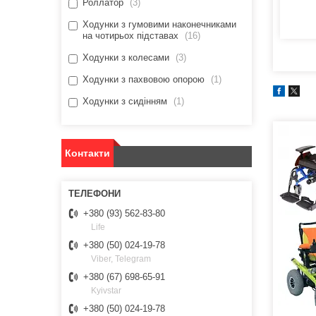
Роллатор
3
Ходунки з гумовими наконечниками
на чотирьох підставах
16
Ходунки з колесами
3
Ходунки з пахвовою опорою
1
Ходунки з сидінням
1
Контакти
+380 (93) 562-83-80
Life
+380 (50) 024-19-78
Viber, Telegram
+380 (67) 698-65-91
Kyivstar
+380 (50) 024-19-78