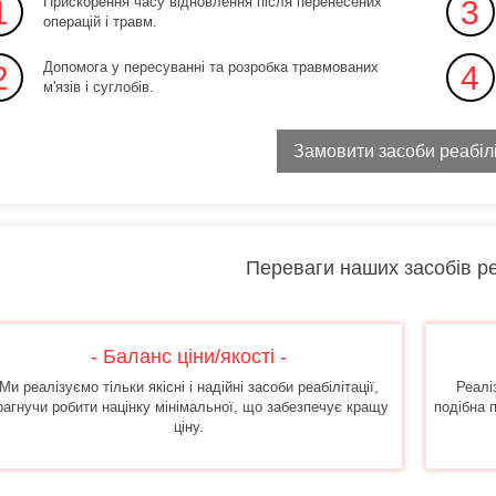
Прискорення часу відновлення після перенесених
1
3
операцій і травм.
Допомога у пересуванні та розробка травмованих
2
4
м'язів і суглобів.
Замовити засоби реабілі
Переваги наших засобів ре
- Баланс ціни/якості -
Ми реалізуємо тільки якісні і надійні засоби реабілітації,
Реалі
рагнучи робити націнку мінімальної, що забезпечує кращу
подібна 
ціну.