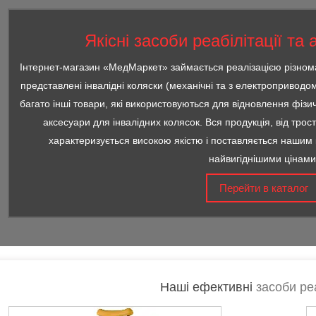
Якісні засоби реабілітації та
Інтернет-магазин «МедМаркет» займається реалізацією різноман
представлені інвалідні коляски (механічні та з електроприводом
багато інші товари, які використовуються для відновлення фізи
аксесуари для інвалідних колясок. Вся продукція, від тро
характеризується високою якістю і поставляється нашим к
найвигіднішими цінами
Перейти в каталог
Наші ефективні
засоби реа