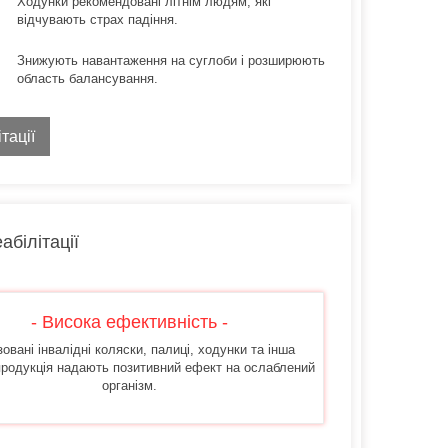
Ходунки рекомендовані літнім людям, які
відчувають страх падіння.
Знижують навантаження на суглоби і розширюють
область балансування.
тації
абілітації
- Висока ефективність -
зовані інвалідні коляски, палиці, ходунки та інша
продукція надають позитивний ефект на ослаблений
організм.