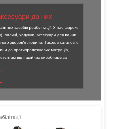
 аксесуари до них
ітних засобів реабілітації. У нас широко
), палиці, ходунки, аксесуари для ванни і
чного здоров'я людини. Також в каталозі є
стини до протипролежневих матраців,
лієнтам від надійних виробників за
.
білітації