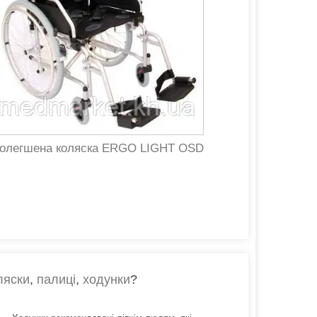
олегшена коляска ERGO LIGHT OSD
ляски
,
палиці
,
ходунки
?