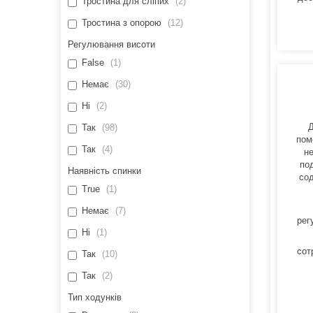
Тростина для сліпих
2
Тростина з опорою
12
Регулювання висоти
False
1
Немає
30
Ні
2
Д
Так
98
пом
Так
4
н
по
Наявність спинки
сод
True
1
Немає
7
рег
Ні
1
сот
Так
10
Так
2
Тип ходунків