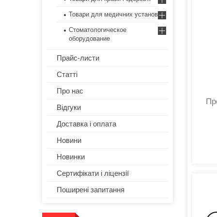
для профілактики утворення пролежнів у
Товари для медичних установ
осіб з малорухливим способом життя.
Можлива експлуатації в домашніх умовах,
Стоматологическое
а також на стаціонарі. Матрац виготовлений
оборудование
з якісного полівінілхлориду.
Прайс-листи
Статті
Про нас
Пр
Відгуки
Доставка і оплата
Новини
Новинки
Сертифікати і ліцензії
Поширені запитання