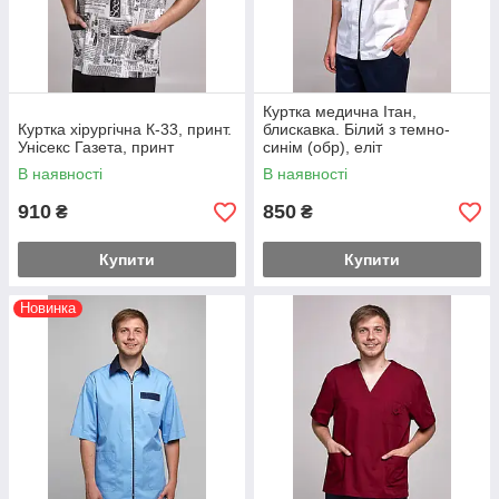
Куртка медична Ітан,
Куртка хірургічна К-33, принт.
блискавка. Білий з темно-
Унісекс Газета, принт
синім (обр), еліт
В наявності
В наявності
910
850
₴
₴
Купити
Купити
Новинка