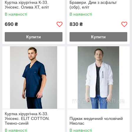
Куртка хірургічна К-33.
Бравери. Дим з асфальт
Унісекс. Олива ХТ, еліт
(обр), еліт
В наявності
В наявності
690
830
₴
₴
Купити
Купити
Куртка хірургічна К-33.
Унісекс. ELIT COTTON.
Піджак медичний чоловічий
Темно-синій
Ніколас
В наявності
В наявності