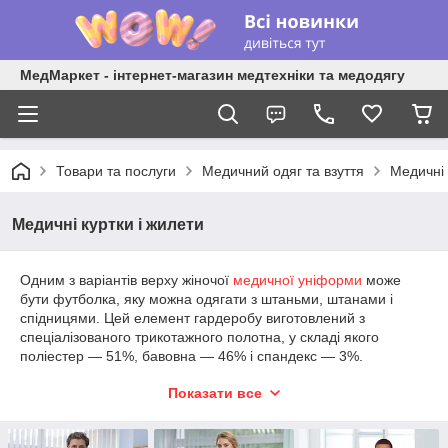
МедМаркет - інтернет-магазин медтехніки та медодягу
Товари та послуги
Медичний одяг та взуття
Медичні 
Медичні куртки і жилети
Одним з варіантів верху жіночої
медичної уніформи
може
бути футболка, яку можна одягати з штаньми, штанами і
спідницями. Цей елемент гардеробу виготовлений з
спеціалізованого трикотажного полотна, у складі якого
поліестер ― 51%, бавовна ― 46% і спандекс ― 3%.
Жіночі медичні блузи, піджаки і футболки можна придбати в
Показати все
інтернет-магазині «Медмаркет». В наявності та під
замовлення доступні моделі в різних колірних виконаннях з
широкою розмірною сіткою.