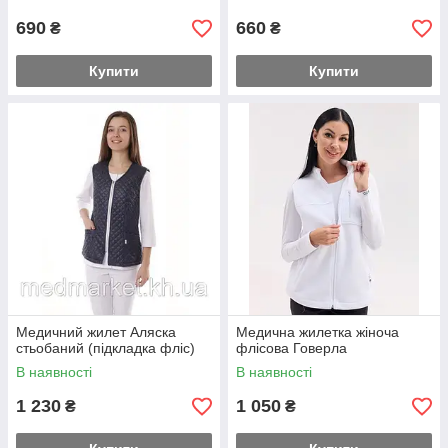
690
660
₴
₴
Купити
Купити
Медичний жилет Аляска
Медична жилетка жіноча
стьобаний (підкладка фліс)
флісова Говерла
В наявності
В наявності
1 230
1 050
₴
₴