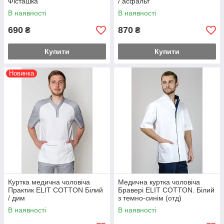
Фісташка
/ асфальт
В наявності
В наявності
690
870
₴
₴
Купити
Купити
Новинка
Куртка медична чоловіча
Медична куртка чоловіча
Практик ELIT COTTON Білий
Бравері ELIT COTTON. Білий
/ дим
з темно-синім (отд)
В наявності
В наявності