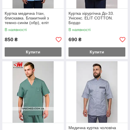
Куртка медична Ітан,
Куртка хірургічна До-33.
блискавка. Блакитний з
Унісекс. ELIT COTTON.
темно-синім (обр), еліт
Бордо
В наявності
В наявності
850
690
₴
₴
Купити
Купити
Медична куртка чоловіча