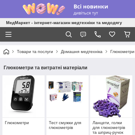
МедМаркет - інтернет-магазин медтехніки та медодягу
Товари та послуги
Домашня медтехніка
Глюкометри 
Глюкометри та витратні матеріали
Глюкометри
Тест смужки для
Ланцети, голки
глюкометрів
для глюкометрів
та шприц-ручок