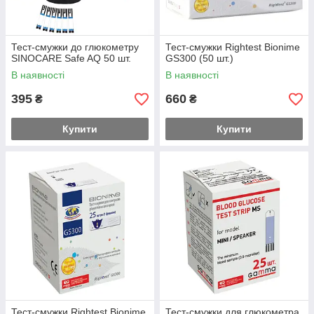
Тест-смужки до глюкометру
Тест-смужки Rightest Bionime
SINOCARE Safe AQ 50 шт.
GS300 (50 шт.)
В наявності
В наявності
395
660
₴
₴
Купити
Купити
Тест-смужки Rightest Bionime
Тест-смужки для глюкометра