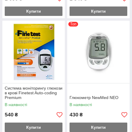
Купити
Купити
Топ
Система моніторингу глюкози
в крові Finetest Auto-coding
Premium
Глюкометр NewMed NEO
В наявності
В наявності
540
430
₴
₴
Купити
Купити