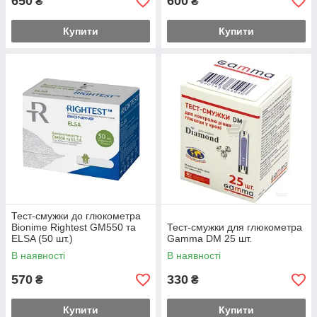
650
600
₴
₴
Купити
Купити
Тест-смужки до глюкометра
Bionime Rightest GM550 та
Тест-смужки для глюкометра
ELSA (50 шт.)
Gamma DM 25 шт.
В наявності
В наявності
570
330
₴
₴
Купити
Купити