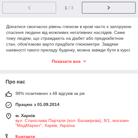
1
/ 3
Дізнатися своєчасно рівень глюкози в крові часто є запорукою
спасіння людини від можливих негативних наслідків. Саме
тому людям, що страждають на діабет або предиабетное
стан, обов'язково варто придбати глюкометри. Завдяки
наявності такого приладу будинку, можна завжди бути в курсі
рівня цукру та відслідковувати динаміку змін.
Показати все
Глюкометр — це спеціальне пристосування призначене для
того, щоб вимірювати рівень цукру в крові в домашніх умовах.
Для людей, які страждають від цукрового діабету, такий
Про нас
прилад стане вірним супутником на довгий час, тому
вибирати його потрібно уважно.
98% позитивних з 48 відгуків за рік
При здійсненні покупки, потрібно звернути увагу на моделі з
високою якістю, надійністю і простотою застосування. Якщо
Працює з 01.09.2014
перевірку необхідно робити щодня, або навіть кілька разів на
день, то дуже важливо, щоб глюкометр ціна якого досить
м. Харків
вагома, завжди був у працездатному стані. Дотримання
вул. Станіслава Партали (кол. Балакірєва), 8/1, магазин
даних параметрів забезпечить вам можливість самостійного
"МедМаркет", Харків, Україна
контролю без потреби постійно відвідувати лікарні і
Контакти
лабораторії.