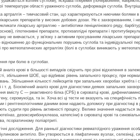
 уражаються колінні суглоби), яскрава гіперемія (почервоніння, набрякл
ої температури області ураженого суглоба, деформація суглоба. Внутріш
ка артралгія – тимчасовий стан, що характеризуються ниючими болями в 
лікарських препаратів у високих добових дозах. Не є захворюванням, і 
икликати лікарську артралгию – антибіотики пеніцилінового ряду, барбітур
 основі), гіпотензивні препарати, протизаплідні препарати і протитуберкуль
ану не вивчається, у зв'язку з активним просуванням лікарських препара
о відношенню до функціональних порушень суглоба та індивідуальної пер
 і про метеопатических артралгіях (болі в суглобах виникають у метеоп
ння при болю в суглобах.
й аналіз крові в більшості випадків свідчить про різні відхилення в зале
сті, збільшення ШОЕ, що відбиває рівень запального процесу, при нормал
ань. Збільшення кількості лейкоцитів при запальних хворобах хребта і с
і і т. д. Біохімічний аналіз крові для діагностики деяких запальних захв
ня вмісту С ― реактивного білка (СРБ) в сироватці крові, дифениламинов
ену, серомукоїда, та ін. Хоча всі ці тести не вказують на специфічність 
ми і рентгенологічними даними вони надають допомогу при діагностиці в 
ють судити про рівень активності процесу. Велике значення надається з
отеїназ, дезоксирибонуклеаза, катепсіни) в сироватці крові та синовіальн
ва, псоріатичному поліартриті.
гічні дослідження. Для ранньої діагностики ревматоїдного ураження ос
булиновое антитіло. Він утворюється в лімфатичних вузлах, селезінці, 
влення ревматоїдного фактора в сироватці крові та синовіальної рідини