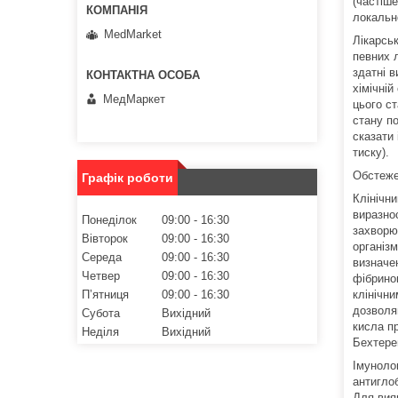
(частіше
локальн
MedMarket
Лікарсь
певних 
здатні в
хімічній
МедМаркет
цього ст
стану п
сказати
тиску).
Обстеже
Графік роботи
Клінічни
виразно
Понеділок
09:00
16:30
захворюв
Вівторок
09:00
16:30
організм
Середа
09:00
16:30
визначен
Четвер
09:00
16:30
фібриног
Пʼятниця
09:00
16:30
клінічни
дозволя
Субота
Вихідний
кисла пр
Неділя
Вихідний
Бехтере
Імуноло
антигло
Для вия