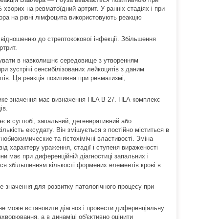
 хворих на ревматоїдний артрит. У ранніх стадіях і при
ора на рівні лімфоцита використовують реакцію
 відношенню до стрептококової інфекції. Збільшення
ртрит.
грувати в навколишнє середовище з утворенням
при зустрічі сенсибілізованих лейкоцитів з даним
ів. Ця реакція позитивна при ревматизмі,
ике значення має визначення HLA В-27. HLA-комплекс
ів.
є в суглобі, запальний, дегенеративний або
лькість ексудату. Він змішується з постійно міститься в
нобиохимические та гістохімічні властивості. Зміна
від характеру ураження, стадії і ступеня вираженості
ни має при диференційній діагностиці запальних і
ся збільшенням кількості формених елементів крові в
 значення для розвитку патологічного процесу при
не може встановити діагноз і провести диференціальну
ахворювання, а в динаміці об'єктивно оцінити