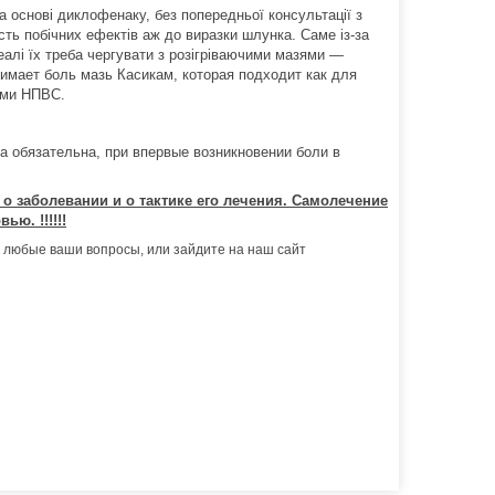
а основі диклофенаку, без попередньої консультації з
сть побічних ефектів аж до виразки шлунка. Саме із-за
еалі їх треба чергувати з розігріваючими мазями ―
имает боль мазь Касикам, которая подходит как для
ами НПВС.
ача обязательна, при впервые возникновении боли в
 заболевании и о тактике его лечения. Самолечение
ю. !!!!!!
 любые ваши вопросы, или зайдите на наш сайт