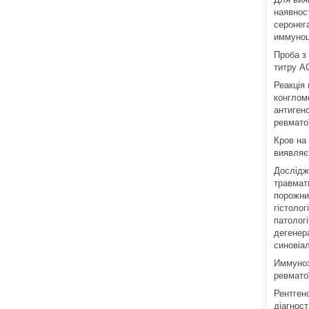
наявност
серонег
иммуноц
Проба з
титру АС
Реакція
конгломе
антиген
ревмато
Кров на
виявляєт
Дослідж
травмати
порожнин
гістолог
патолог
дегенер
синовіал
Иммуноэ
ревмато
Рентген
діагност