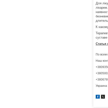
Для лік
лікарем.
наявнос
безневи
длитель
К каком
Терапев
суставе
Статья 
По всем 
Наш кон
+380935
+380500
+380676
Украина 