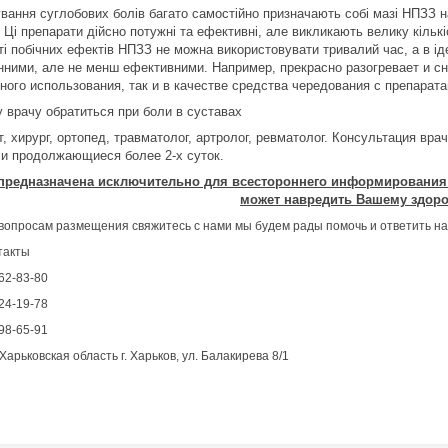
ування суглобових болів багато самостійно призначають собі мазі НПЗЗ н
 Ці препарати дійсно потужні та ефективні, але викликають велику кількі
ті побічних ефектів НПЗЗ не можна використовувати тривалий час, а в ід
нними, але не менш ефективними. Например, прекрасно разогревает и сн
ного использования, так и в качестве средства чередования с препарат
у врачу обратиться при боли в суставах
т, хирург, ортопед, травматолог, артролог, ревматолог. Консультация вр
 и продолжающиеся более 2-х суток.
предназначена исключительно для всестороннего информирования о
может навредить Вашему здоровь
вопросам размещения свяжитесь с нами мы будем рады помочь и ответить на
такты
62-83-80
24-19-78
98-65-91
Харьковская область г. Харьков, ул. Балакирева 8/1