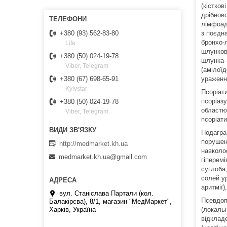
(кістков
дрібново
лімфоад
з поєдна
+380 (93) 562-83-80
бронхо-л
Life
шлунков
+380 (50) 024-19-78
шлунка -
Viber, Telegram
(амілої
ураженн
+380 (67) 698-65-91
Kyivstar
Псоріат
псоріаз
+380 (50) 024-19-78
областю 
Viber, Telegram
псоріати
Подагра
порушенн
http://medmarket.kh.ua
навколо
medmarket.kh.ua@gmail.com
гіперем
суглоба,
солей ур
аритмії)
вул. Станіслава Партали (кол.
Псевдоп
Балакірєва), 8/1, магазин "МедМаркет",
(локаль
Харків, Україна
відклад