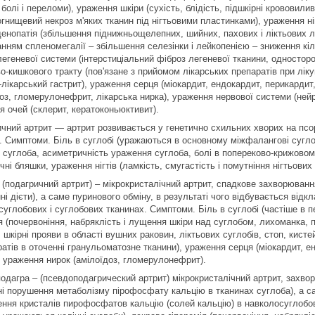
і болі і переломи), ураження шкіри (сухість, блідість, підшкірні кровови
гнищевий некроз м'яких тканин під нігтьовими пластинками), ураження ніг
енопатія (збільшення піднижньощелепних, шийних, пахових і ліктьових 
нням спленомегалії – збільшення селезінки і лейкопенією – зниження кіл
егеневої системи (інтерстиціальний фіброз легеневої тканини, односторо
о-кишкового тракту (пов'язане з прийомом лікарських препаратів при лік
лікарський гастрит), ураження серця (міокардит, ендокардит, перикардит,
доз, гломерулонефрит, лікарська нирка), ураження нервової системи (ней
я очей (склерит, кератоконьюктивит).
ичний артрит ― артрит розвивається у генетично схильних хворих на псор
у. Симптоми. Біль в суглобі (уражаються в основному міжфалангові сугло
суглоба, асиметричність ураження суглоба, болі в попереково-крижовому в
чні бляшки, ураження нігтів (ламкість, смугастість і помутніння нігтьових
 (подагричний артрит) – мікрокристалічний артрит, спадкове захворюванн
і дієти), а саме пуринового обміну, в результаті чого відбувається відкл
суглобових і суглобових тканинах. Симптоми. Біль в суглобі (частіше в
ія (почервоніння, набряклість і лущення шкіри над суглобом, лихоманка,
 шкірні прояви в області вушних раковин, ліктьових суглобів, стоп, кист
атів в оточенні гранульоматозне тканини), ураження серця (міокардит, ен
, ураження нирок (амілоїдоз, гломерулонефрит).
одагра – (псевдоподагрический артрит) мікрокристалічний артрит, захво
ні порушення метаболізму пірофосфату кальцію в тканинах суглоба), а сам
ення кристалів пирофосфатов кальцію (солей кальцію) в навколосуглобов