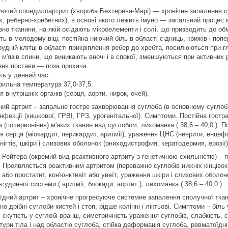
уючий спондилоартрит (хвороба Бехтерева-Марі) ― хронічне запалення су
х, реберно-хребетних), в основі якого лежить імуно ― запальний процес 
зно тканини, на якій осідають мікроелементи і солі, що призводить до 
ь в молодому віці, постійна ниючий біль в області сідниць, крижів і поп
рудній клітці в області прикріплення ребер до хребта, посилюються при г
 м'язів спини, що виникають вночі і в спокої, зменшуються при активних 
ня постави ― поза прохача.
ть у денний час.
ильна температура 37,0-37,5.
 внутрішніх органів (серця, аорти, нирок, очей).
ний артрит – запальне гостре захворювання суглоба (в основному суглобі
інфекції (кишкової, ГРВІ, ГРЗ, урогенітальної). Симптоми. Постійна гостр
я (почервоніння) м'яких тканин над суглобом, лихоманка ( 38,6 – 40,0 ). 
я серця (міокардит, перикардит, аритмії), ураження ЦНС (неврити, енцеф
нігтів, шкіри і слизових оболонок (ониходистрофия, кератодермия, ерозії)
 Рейтера (окремий вид реактивного артриту з генетичною схильністю) – п
. Проявляється реактивним артритом (переважно суглобів нижніх кінцівок)
 або простатит, кон'юнктивіт або увеїт, ураження шкіри і слизових оболон
судинної системи ( аритмії, блокади, аортит ), лихоманка ( 38,6 – 40,0 ).
їдний артрит – хронічне прогресуюче системне запалення сполучної ткан
о дрібні суглоби кистей і стоп, рідше колінні і ліктьові. Симптоми – біл
 скутість у суглобі вранці, симетричність ураження суглобів, слабкість,
тури тіла і над областю суглоба, стійка деформація суглоба, ревматоїдн