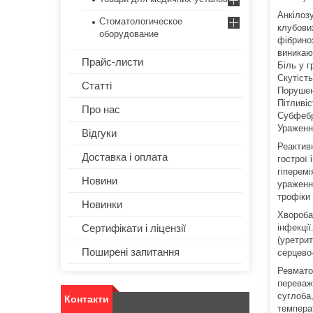
Анкілоз
Стоматологическое
клубови
оборудование
фібрино
виникают
Прайс-листи
Біль у г
Скутість
Статті
Порушен
Пітливіс
Про нас
Субфебр
Ураження
Відгуки
Реактив
Доставка і оплата
гострої 
гіперемі
Новини
ураженн
трофіки 
Новинки
Хвороба
Сертифікати і ліцензії
інфекції
(уретрит
Поширені запитання
серцево-
Ревмато
переважн
суглоба,
Контакти
темпера