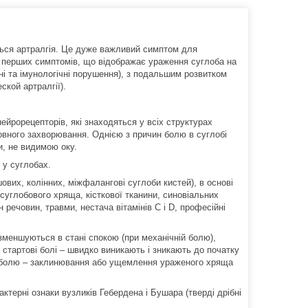
ться артралгія. Це дуже важливий симптом для
з перших симптомів, що відображає ураження суглоба на
ічні та імунологічні порушення), з подальшим розвитком
ской артралгії).
ейрорецепторів, які знаходяться у всіх структурах
овного захворювання. Однією з причин болю в суглобі
и, не видимою оку.
 у суглобах.
вих, колінних, міжфалангові суглоби кистей), в основі
углобового хряща, кісткової тканини, синовіальних
н речовин, травми, нестача вітамінів С і D, професійні
 зменшуються в стані спокою (при механічній болю),
, стартові болі – швидко виникають і зникають до початку
ні болю – заклинювання або ущемлення ураженого хряща
ктерні ознаки вузликів Гебердена і Бушара (тверді дрібні