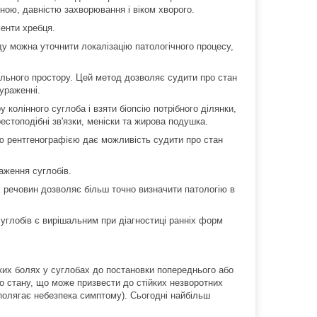
тиною, давністю захворювання і віком хворого.
енти хребця.
у можна уточнити локалізацію патологічного процесу,
льного простору. Цей метод дозволяє судити про стан
ураженні.
колінного суглоба і взяти біопсію потрібного ділянки,
стоподібні зв'язки, меніски та жирова подушка.
ю рентгенографією дає можливість судити про стан
аження суглобів.
 речовин дозволяє більш точно визначити патологію в
суглобів є вирішальним при діагностиці ранніх форм
ких болях у суглобах до постановки попереднього або
го стану, що може призвести до стійких незворотних
 полягає небезпека симптому). Сьогодні найбільш