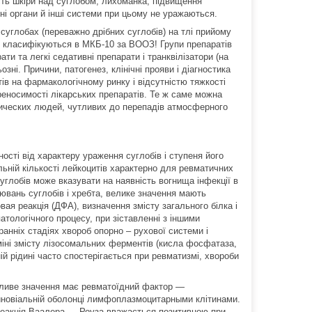
ість шкіри над суглобом, лихоманка, підвищення
ні органи й інші системи при цьому не уражаються.
суглобах (переважно дрібних суглобів) на тлі прийому
не класифікуються в МКБ-10 за ВООЗ! Групи препаратів
ати та легкі седативні препарати і транквілізатори (на
озні. Причини, патогенез, клінічні прояви і діагностика
тів на фармакологічному ринку і відсутністю тяжкості
еносимості лікарських препаратів. Те ж саме можна
атических людей, чутливих до перепадів атмосферного
жності від характеру ураження суглобів і ступеня його
ьній кількості лейкоцитів характерно для ревматичних
углобів може вказувати на наявність вогнища інфекції в
орювань суглобів і хребта, велике значення мають
ая реакція (ДФА), визначення змісту загального білка і
патологічного процесу, при зіставленні з іншими
ранніх стадіях хвороб опорно – рухової системи і
міні змісту лізосомальних ферментів (кисла фосфатаза,
ій рідині часто спостерігається при ревматизмі, хвороби
обливе значення має ревматоїдний фактор ―
синовіальній оболонці лимфоплазмоцитарными клітинами.
 реакція Ваалера ― Роуза вважається позитивною при