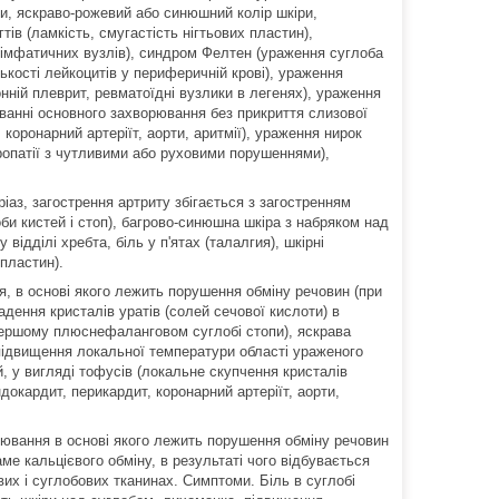
ливи, яскраво-рожевий або синюшний колір шкіри,
тів (ламкість, смугастість нігтьових пластин),
лімфатичних вузлів), синдром Фелтен (ураження суглоба
ькості лейкоцитів у периферичній крові), ураження
нній плеврит, ревматоїдні вузлики в легенях), ураження
уванні основного захворювання без прикриття слизової
 коронарний артеріїт, аорти, аритмії), ураження нирок
ропатії з чутливими або руховими порушеннями),
іаз, загострення артриту збігається з загостренням
би кистей і стоп), багрово-синюшна шкіра з набряком над
ідділі хребта, біль у п'ятах (талалгия), шкірні
 пластин).
я, в основі якого лежить порушення обміну речовин (при
адення кристалів уратів (солей сечової кислоти) в
 першому плюснефаланговом суглобі стопи), яскрава
 підвищення локальної температури області ураженого
ей, у вигляді тофусів (локальне скупчення кристалів
докардит, перикардит, коронарний артеріїт, аорти,
рювання в основі якого лежить порушення обміну речовин
е кальцієвого обміну, в результаті чого відбувається
их і суглобових тканинах. Симптоми. Біль в суглобі