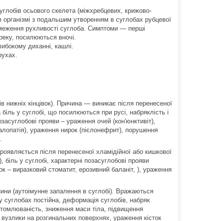
глобів осьового скелета (міжхребцевих, крижово-
в організмі з подальшим утворенням в суглобах рубцевої
обмеження рухливості суглоба. Симптоми ― перші
ереку, посилюються вночі.
либокому диханні, кашлі.
рухах.
в нижніх кінцівок). Причина ― виникає після перенесеної
а біль у суглобі, що посилюються при русі, набряклість і
Позасуглобові прояви – ураження очей (кон'юнктивіт),
алопатія), ураження нирок (пієлонефрит), порушення
.
роявляється після перенесеної хламідійної або кишкової
, біль у суглобі, характерні позасуглобові прояви
ок – виразковий стоматит, ерозивний баланіт, ), ураження
ини (аутоімунне запалення в суглобі). Вражаються
ь у суглобах постійна, деформація суглобів, набряк
 стомлюваність, зниження маси тіла, підвищення
і вузлики на розгинальних поверхнях, ураження кісток