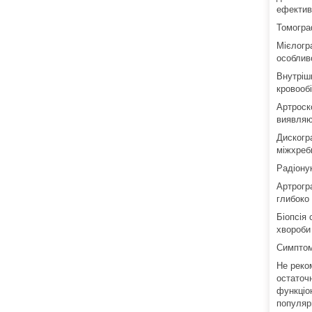
ефективн
Томогра
Мієлогр
особлив
Внутріш
кровооб
Артроск
виявляю
Дискогр
міжхребц
Радіону
Артрогр
глибоко
Біопсія
хвороби
Симптом
Не реко
остаточ
функціон
популяр