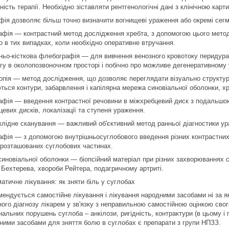
ість терапії. Необхідно зіставляти рентгенологічні дані з клінічною кар
фія дозволяє більш точно визначити вогнищеві ураження або окремі сегм
афія ― контрастний метод дослідження хребта, з допомогою цього метод
о в тих випадках, коли необхідно оперативне втручання.
ньо-кісткова флебографія ― для вивчення венозного кровотоку перидура
ігу в околопозвоночном просторі і побічно про можливе дегенеративному 
опія ― метод дослідження, що дозволяє переглядати візуально структуру 
ться контури, забарвлення і капілярна мережа синовіальної оболонки, хре
афія ― введення контрастної речовини в міжхребцевий диск з подальшо
евих дисків, локалізації та ступеня ураження.
клідне сканування ― важливий об'єктивний метод ранньої діагностики ур
афія ― з допомогою внутрішньосуглобового введення різних контрастних
 розташованих суглобових частинах.
 синовіальної оболонки ― біопсійний матеріал при різних захворюваннях 
 Бехтерева, хвороби Рейтера, подагричному артриті.
атичне лікування: як зняти біль у суглобах
мендується самостійне лікування і лікування народними засобами ні за я
ного діагнозу лікарем у зв'язку з неправильною самостійною оцінкою сво
альних порушень суглоба – анкілози, ригідність, контрактури (в цьому і
ними засобами для зняття болю в суглобах є препарати з групи НПЗЗ.