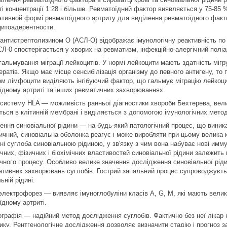
і концентрації 1:28 і більше. Ревматоїдний фактор виявляється у 75-85 %
ативной формі ревматоїдного артриту для виділення ревматоїдного факт
итоадерентности.
 антистрептолизином О (АСЛ-О) відображає імунологічну реактивність по
Л-0 спостерігається у хворих на ревматизм, інфекційно-алергічний поліа
 гальмування міграції лейкоцитів. У нормі лейкоцити мають здатність мі
ратів. Якщо має місце сенсибілізація організму до певного антигену, то 
ом лімфоцити виділяють інгібуючий фактор, що гальмує міграцію лейкоцит
їдному артриті та інших ревматичних захворюваннях.
 систему HLA ― можливість ранньої діагностики хвороби Бехтерева, вел
ься в клітинній мембрані і виділяється з допомогою імунологічних метод
ення синовіальної рідини ― на будь-який патологічний процес, що виника
чний, синовіальна оболонка реагує і може виробляти при цьому велика кі
і суглоба синовіальною рідиною, у зв'язку з чим вона набуває нові имму
ічних, фізичних і біохімічних властивостей синовіальної рідини залежить 
ічного процесу. Особливо велике значення дослідження синовіальної ріди
ативних захворювань суглобів. Гострий запальний процес супроводжуєть
ьній рідині.
лектрофорез ― виявляє імуноглобуліни класів А, G, М, які мають велике
їдному артриті.
ографія ― надійний метод дослідження суглобів. Фактично без неї лікар 
ику. Рентгенологічне дослідження дозволяє визначити стадію і прогноз з