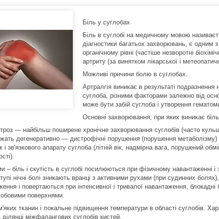
Біль у суглобах
Біль в суглобі на медичному мовою називає
діагностики багатьох захворювань, є одним 
органічному рівні (частіше незворотні біохім
артриту (за винятком лікарської і метеопатиче
Можливі причини болю в суглобах.
Артралгія виникає в результаті подразнення н
суглоба, різними факторами залежно від осн
може бути забій суглоба і утворення гематом
Основні захворювання, при яких виникає біль
троз ― найбільш поширене хронічне захворювання суглобів (часто кульшо
ежать дегенеративно ― дистрофічні порушення (порушення метаболізму) с
 і зв'язкового апарату суглоба (літній вік, надмірна вага, порушений обмі
сті).
и – біль і скутість в суглобі посилюються при фізичному навантаженні і
 тупі нічні болі зникають вранці з активними рухами (при судинних болях)
ження і повертаються при інтенсивної і тривалої навантаження, блокад
лобовими поверхнями.
'яких тканин і локальне підвищення температури в області суглобів. Хара
в ділянці міжфалангових суглобів кистей.