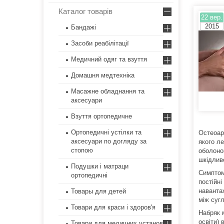
Каталог товарів
22 вер.
2015
Бандажі
Засоби реабілітації
Медичний одяг та взуття
Домашня медтехніка
Масажне обладнання та
аксесуари
Взуття ортопедичне
Ортопедичні устілки та
Остеоар
аксесуари по догляду за
якого л
стопою
оболонок
шкідливо
Подушки і матраци
Симптом
ортопедичні
постійні
наванта
Товары для детей
між суг
Товари для краси і здоров'я
Набряк м
освіти) 
Товари для медичних установ