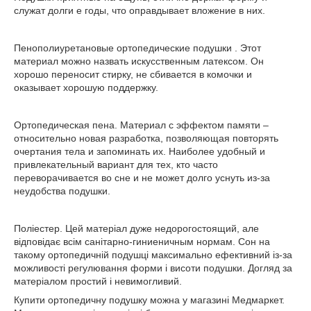
служат долги е годы, что оправдывает вложение в них.
Пенополиуретановые ортопедические подушки . Этот
материал можно назвать искусственным латексом. Он
хорошо переносит стирку, не сбивается в комочки и
оказывает хорошую поддержку.
Ортопедическая пена. Материал с эффектом памяти –
относительно новая разработка, позволяющая повторять
очертания тела и запоминать их. Наиболее удобный и
привлекательный вариант для тех, кто часто
переворачивается во сне и не может долго уснуть из-за
неудобства подушки.
Поліестер. Цей матеріал дуже недорогостоящий, але
відповідає всім санітарно-гиниеничным нормам. Сон на
такому ортопедичній подушці максимально ефективний із-за
можливості регулювання форми і висоти подушки. Догляд за
матеріалом простий і невимогливий.
Купити ортопедичну подушку можна у магазині Медмаркет.