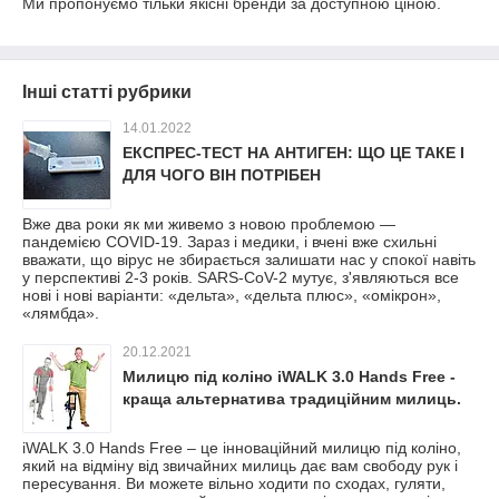
Ми пропонуємо тільки якісні бренди за доступною ціною.
Інші статті рубрики
14.01.2022
ЕКСПРЕС-ТЕСТ НА АНТИГЕН: ЩО ЦЕ ТАКЕ І
ДЛЯ ЧОГО ВІН ПОТРІБЕН
Вже два роки як ми живемо з новою проблемою —
пандемією COVID-19. Зараз і медики, і вчені вже схильні
вважати, що вірус не збирається залишати нас у спокої навіть
у перспективі 2-3 років. SARS-CoV-2 мутує, з'являються все
нові і нові варіанти: «дельта», «дельта плюс», «омікрон»,
«лямбда».
20.12.2021
Милицю під коліно iWALK 3.0 Hands Free -
краща альтернатива традиційним милиць.
iWALK 3.0 Hands Free – це інноваційний милицю під коліно,
який на відміну від звичайних милиць дає вам свободу рук і
пересування. Ви можете вільно ходити по сходах, гуляти,