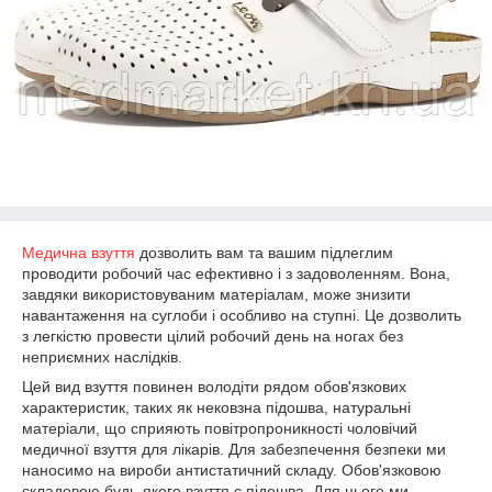
Медична взуття
дозволить вам та вашим підлеглим
проводити робочий час ефективно і з задоволенням. Вона,
завдяки використовуваним матеріалам, може знизити
навантаження на суглоби і особливо на ступні. Це дозволить
з легкістю провести цілий робочий день на ногах без
неприємних наслідків.
Цей вид взуття повинен володіти рядом обов'язкових
характеристик, таких як нековзна підошва, натуральні
матеріали, що сприяють повітропроникності чоловічий
медичної взуття для лікарів. Для забезпечення безпеки ми
наносимо на вироби антистатичний складу. Обов'язковою
складовою будь-якого взуття є підошва. Для цього ми