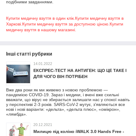
подібними завданнями.
Купити медичну взуття в один клік.Купити медичну взуття в
Харкові.Купити медичну взуття за доступною ціною.Купити
медичну взуття в нашому магазині.
Інші статті рубрики
14.01.2022
ЕКСПРЕС-ТЕСТ НА АНТИГЕН: ЩО ЦЕ ТАКЕ І
ДЛЯ ЧОГО ВІН ПОТРІБЕН
Вже два роки як ми живемо з новою проблемою —
пандемією COVID-19. Зараз і медики, і вчені вже схильні
вважати, що вірус не збирається залишати нас у спокої навіть
у перспективі 2-3 років. SARS-CoV-2 мутує, з'являються все
нові і нові варіанти: «дельта», «дельта плюс», «омікрон»,
«лямбда».
20.12.2021
Милицю під коліно iWALK 3.0 Hands Free -