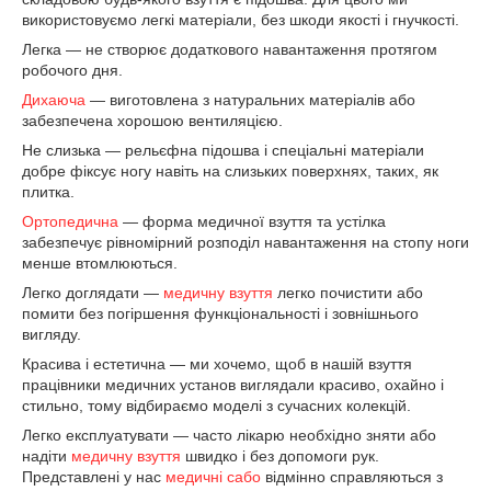
використовуємо легкі матеріали, без шкоди якості і гнучкості.
Легка — не створює додаткового навантаження протягом
робочого дня.
Дихаюча
— виготовлена з натуральних матеріалів або
забезпечена хорошою вентиляцією.
Не слизька — рельєфна підошва і спеціальні матеріали
добре фіксує ногу навіть на слизьких поверхнях, таких, як
плитка.
Ортопедична
— форма медичної взуття та устілка
забезпечує рівномірний розподіл навантаження на стопу ноги
менше втомлюються.
Легко доглядати —
медичну взуття
легко почистити або
помити без погіршення функціональності і зовнішнього
вигляду.
Красива і естетична — ми хочемо, щоб в нашій взуття
працівники медичних установ виглядали красиво, охайно і
стильно, тому відбираємо моделі з сучасних колекцій.
Легко експлуатувати — часто лікарю необхідно зняти або
надіти
медичну взуття
швидко і без допомоги рук.
Представлені у нас
медичні сабо
відмінно справляються з