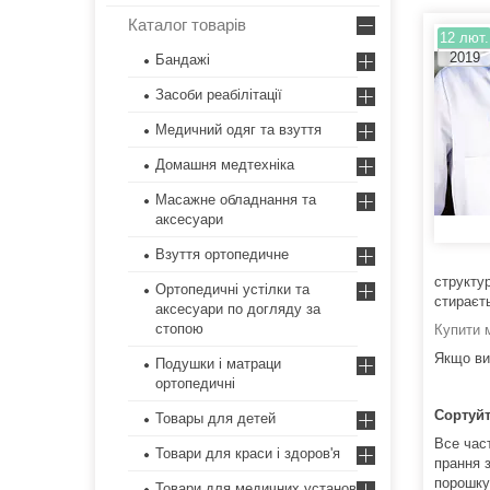
Каталог товарів
12 лют.
2019
Бандажі
Засоби реабілітації
Медичний одяг та взуття
Домашня медтехніка
Масажне обладнання та
аксесуари
Взуття ортопедичне
структур
Ортопедичні устілки та
стираєт
аксесуари по догляду за
стопою
Купити 
Якщо ви
Подушки і матраци
ортопедичні
Сортуйт
Товары для детей
Все част
Товари для краси і здоров'я
прання з
порошку
Товари для медичних установ