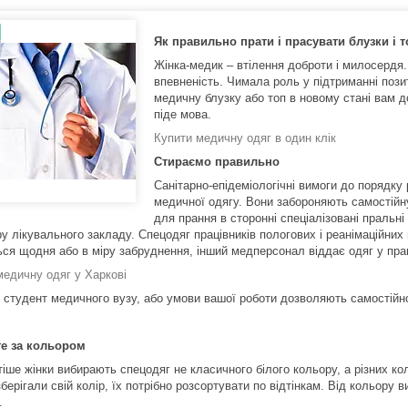
Як правильно прати і прасувати блузки і 
Жінка-медик – втілення доброти і милосердя. Ї
впевненість. Чимала роль у підтриманні пози
медичну блузку або топ в новому стані вам д
піде мова.
Купити медичну одяг в один клік
Стираємо правильно
Санітарно-епідеміологічні вимоги до порядк
медичної одягу. Вони забороняють самостійн
для прання в сторонні спеціалізовані пральні
у лікувального закладу. Спецодяг працівників пологових і реанімаційних 
ься щодня або в міру забруднення, інший медперсонал віддає одяг у пранн
медичну одяг у Харкові
 студент медичного вузу, або умови вашої роботи дозволяють самостійн
е за кольором
іше жінки вибирають спецодяг не класичного білого кольору, а різних кол
берігали свій колір, їх потрібно розсортувати по відтінкам. Від кольору
.