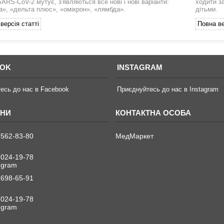
SARS-CoV-2 мутує, з'являються все нові і нові варіанти:
ходити з
а», «дельта плюс», «омікрон», «лямбда».
дітьми.
версія статті
Повна ве
OOK
INSTAGRAM
есь до нас в Facebook
Приєднуйтесь до нас в Instagram
 562-83-80
МедМаркет
 024-19-78
legram
 698-65-91
 024-19-78
legram