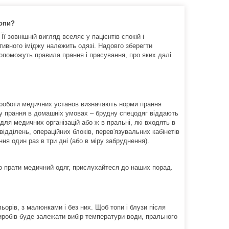
топи?
ї зовнішній вигляд вселяє у пацієнтів спокій і
тивного іміджу належить одязі. Надовго зберегти
опоможуть правила прання і прасування, про яких далі
у роботи медичних установ визначають норми прання
у прання в домашніх умовах – брудну спецодяг віддають
 для медичних організацій або ж в пральні, які входять в
відділень, операційних блоків, перев'язувальних кабінетів
я один раз в три дні (або в міру забруднення).
о прати медичний одяг, прислухайтеся до наших порад.
ьорів, з малюнками і без них. Щоб топи і блузи після
 виробів буде залежати вибір температури води, прального