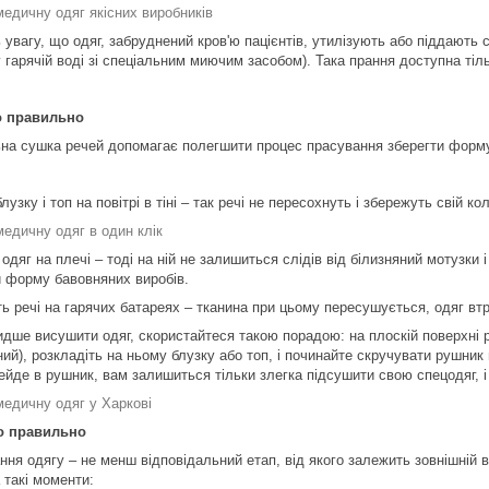
медичну одяг якісних виробників
 увагу, що одяг, забруднений кров'ю пацієнтів, утилізують або піддають
 гарячій воді зі спеціальним миючим засобом). Така прання доступна тіл
 правильно
на сушка речей допомагає полегшити процес прасування зберегти форму 
лузку і топ на повітрі в тіні – так речі не пересохнуть і збережуть свій ко
медичну одяг в один клік
одяг на плечі – тоді на ній не залишиться слідів від білизняний мотузки 
и форму бавовняних виробів.
ть речі на гарячих батареях – тканина при цьому пересушується, одяг вт
дше висушити одяг, скористайтеся такою порадою: на плоскій поверхні р
ий), розкладіть на ньому блузку або топ, і починайте скручувати рушник
рейде в рушник, вам залишиться тільки злегка підсушити свою спецодяг, 
медичну одяг у Харкові
о правильно
ння одягу – не менш відповідальний етап, від якого залежить зовнішній 
 такі моменти: