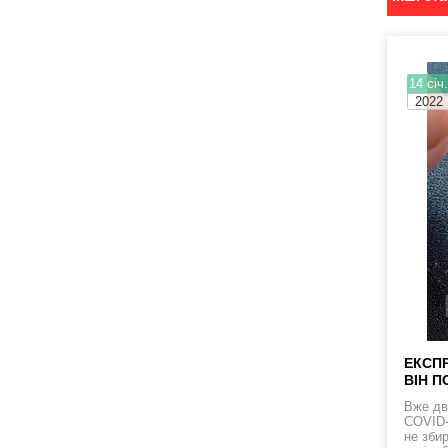
14 січ
2022
ЕКСПР
ВІН П
Вже дв
COVID-1
не збир