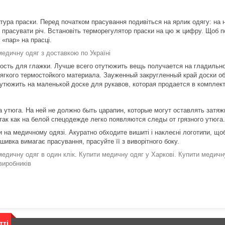
тура праски. Перед початком прасування подивіться на ярлик одягу: на 
о прасувати річ. Встановіть терморегулятор праски на цю ж цифру. Щоб п
 «пар» на прасці.
медичну одяг з доставкою по Україні
ость для глажки. Лучше всего отутюжить вещь получается на гладильно
ягкого термостойкого материала. Зауженный закругленный край доски о
тутюжить на маленькой доске для рукавов, которая продается в комплек
 утюга. На ней не должно быть царапин, которые могут оставлять затяж
 так как на белой спецодежде легко появляются следы от грязного утюга.
и на медичному одязі. Акуратно обходите вишиті і наклеєні логотипи, щоб
ивка вимагає прасування, прасуйте її з виворітного боку.
медичну одяг в один клік
.
Купити медичну одяг у Харкові.
Купити медичну
виробників
тті