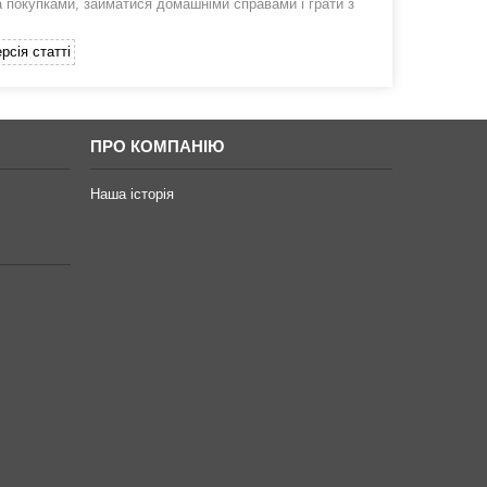
а покупками, займатися домашніми справами і грати з
рсія статті
ПРО КОМПАНІЮ
Наша історія