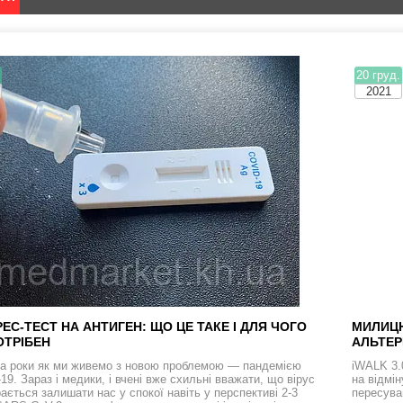
.
20 груд.
2021
ЕС-ТЕСТ НА АНТИГЕН: ЩО ЦЕ ТАКЕ І ДЛЯ ЧОГО
МИЛИЦЮ
ОТРІБЕН
АЛЬТЕР
а роки як ми живемо з новою проблемою — пандемією
iWALK 3.
9. Зараз і медики, і вчені вже схильні вважати, що вірус
на відмі
ається залишати нас у спокої навіть у перспективі 2-3
пересува