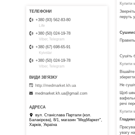
Купити 
Зверніть
перуть у
+380 (93) 562-83-80
Life
Сушимо
+380 (50) 024-19-78
Viber, Telegram
Правиль
+380 (67) 698-65-91
Kyivstar
Сушіть б
+380 (50) 024-19-78
Купити 
Viber, Telegram
Вішайте 
зберегт
Не суші
http://medmarket.kh.ua
Щоб шви
medmarket.kh.ua@gmail.com
вафельн
речі пе
Купити 
вул. Станіслава Партали (кол.
Гладим
Балакірєва), 8/1, магазин "МедМаркет",
Харків, Україна
Прасува
увагу на