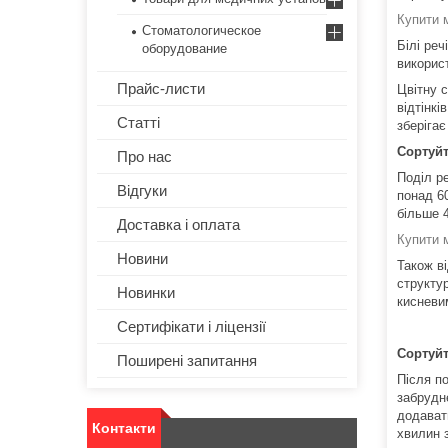
Купити 
Стоматологическое
Білі ре
оборудование
використ
Прайс-листи
Цвітну 
відтінк
Статті
зберігає
Сортуйт
Про нас
Поділ р
Відгуки
понад 6
більше 
Доставка і оплата
Купити 
Новини
Також в
структу
Новинки
кисневи
Сертифікати і ліцензії
Сортуйт
Поширені запитання
Після по
забрудн
додават
Контакти
хвилин 