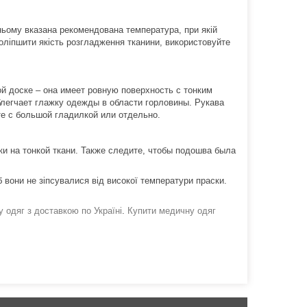
ньому вказана рекомендована температура, при якій
оліпшити якість розгладження тканини, використовуйте
й доске – она имеет ровную поверхность с тонким
блегчает глажку одежды в области горловины. Рукава
те с большой гладилкой или отдельно.
ки на тонкой ткани. Также следите, чтобы подошва была
 вони не зіпсувалися від високої температури праски.
 одяг з доставкою по Україні
.
Купити медичну одяг