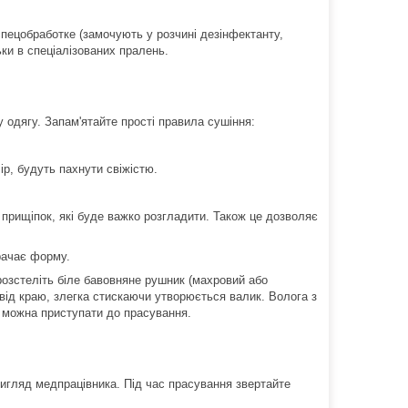
 спецобработке (замочують у розчині дезінфектанту,
ьки в спеціалізованих пралень.
одягу. Запам'ятайте прості правила сушіння:
лір, будуть пахнути свіжістю.
і прищіпок, які буде важко розгладити. Також це дозволяє
рачає форму.
озстеліть біле бавовняне рушник (махровий або
 від краю, злегка стискаючи утворюється валик. Волога з
і можна приступати до прасування.
вигляд медпрацівника. Під час прасування звертайте