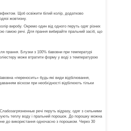
 ефектом. Щоб освіжити білий колір, додатково
одязі жовтизну.
олір виробу. Окремо один від одного перуть одяг різних
вою гамою речі. Для прання вибирайте пральний засіб, що
ісля прання. Блузки з 100% бавовни при температурі
поліестеру може втратити форму у воді з температурою
бавовна «переносить» будь-які види відбілювання,
даванням віскози при необхідності відбілюють тільки
 Слабозагрязненные речі перуть відразу, одяг з сильними
ують теплу воду і пральний порошок. До порошку можна
лене до використання одночасно з порошком. Через 30