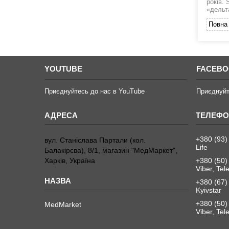
років. 
«дельт
Повна 
YOUTUBE
FACEB
Приєднуйтесь до нас в YouTube
Приєднуйт
+380 (93)
вул. Станіслава Партали (кол.
Life
Балакірєва), 8/1, магазин "МедМаркет",
Харків, Україна
+380 (50)
Viber, Te
+380 (67)
Kyivstar
+380 (50)
MedMarket
Viber, Te