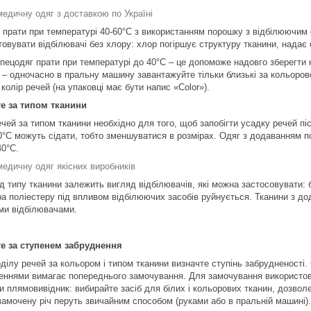
медичну одяг з доставкою по Україні
чі прати при температурі 40-60°C з використанням порошку з відбілюючим
овувати відбілювачі без хлору: хлор погіршує структуру тканини, надає 
спецодяг прати при температурі до 40°C – це допоможе надовго зберегти к
ів – одночасно в пральну машину завантажуйте тільки близькі за кольоро
 колір речей (на упаковці має бути напис «Color»).
е за типом тканини
ечей за типом тканини необхідно для того, щоб запобігти усадку речей п
0°C можуть сідати, тобто зменшуватися в розмірах. Одяг з додаванням 
40°C.
медичну одяг якісних виробників
ід типу тканини залежить вигляд відбілювачів, які можна застосовувати: 
ра поліестеру під впливом відбілюючих засобів руйнується. Тканини з до
ми відбілювачами.
е за ступенем забруднення
ділу речей за кольором і типом тканини визначте ступінь забрудненості.
еннями вимагає попереднього замочування. Для замочування використов
и плямовивідник: вибирайте засіб для білих і кольорових тканин, дозво
замочену річ перуть звичайним способом (руками або в пральній машині).