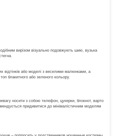
-подібним вирізом візуально подовжують шию, вузька
стегна.
их відтінків або моделі з веселими малюнками, а
 топ блакитного або зеленого кольору.
ревагу носити з собою телефон, цукерки, блокнот, варто
комендується придивитися до мінімалістичним моделям
лучше – попросить у родственников ношенные костюмы.