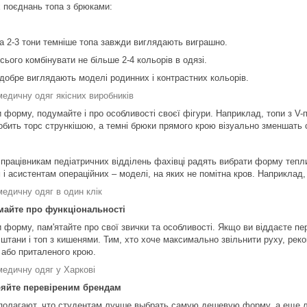
х поєднань топа з брюками:
а 2-3 тони темніше топа завжди виглядають виграшно.
ього комбінувати не більше 2-4 кольорів в одязі.
добре виглядають моделі родинних і контрастних кольорів.
медичну одяг якісних виробників
 форму, подумайте і про особливості своєї фігури. Наприклад, топи з V
робить торс стрункішою, а темні брюки прямого крою візуально зменшать 
, працівникам педіатричних відділень фахівці радять вибрати форму тепл
 і асистентам операційних – моделі, на яких не помітна кров. Наприклад,
медичну одяг в один клік
майте про функціональності
 форму, пам'ятайте про свої звички та особливості. Якщо ви віддаєте пе
 штани і топ з кишенями. Тим, хто хоче максимально звільнити руху, ре
 або приталеного крою.
медичну одяг у Харкові
ряйте перевіреним брендам
полагают, что студентам лучше выбрать самую дешевую форму, а еще 