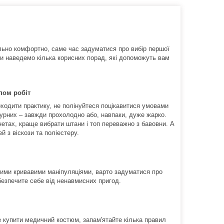
льно комфортно, саме час задуматися про вибір першої
и наведемо кілька корисних порад, які допоможуть вам
ипом робіт
роходити практику, не полінуйтеся поцікавитися умовами
дурних – завжди прохолодно або, навпаки, дуже жарко.
етах, краще вибрати штани і топ переважно з бавовни. А
 з віскози та поліестеру.
ними кривавими маніпуляціями, варто задуматися про
безпечите себе від ненавмисних пригод.
е купити медичний костюм, запам'ятайте кілька правил