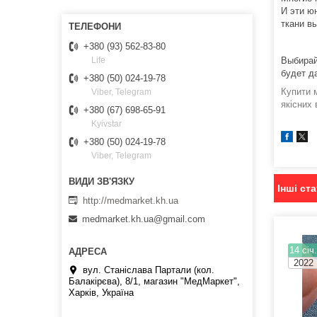
И эти ю
ткани в
+380 (93) 562-83-80
Выбирай
Life
будет д
+380 (50) 024-19-78
Купити 
Viber, Telegram
якісних 
+380 (67) 698-65-91
Kyivstar
+380 (50) 024-19-78
Viber, Telegram
Інші ста
http://medmarket.kh.ua
medmarket.kh.ua@gmail.com
14 січ
2022
вул. Станіслава Партали (кол.
Балакірєва), 8/1, магазин "МедМаркет",
Харків, Україна