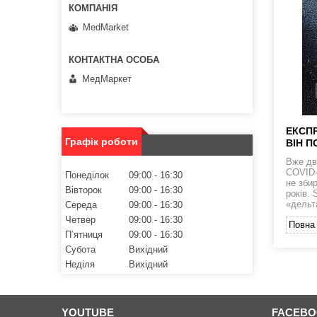
MedMarket
МедМаркет
ЕКСПР
Графік роботи
ВІН П
Вже дв
COVID-1
Понеділок
09:00
16:30
не збир
Вівторок
09:00
16:30
років. 
«дельт
Середа
09:00
16:30
Четвер
09:00
16:30
Повна 
Пʼятниця
09:00
16:30
Субота
Вихідний
Неділя
Вихідний
YOUTUBE
FACEB