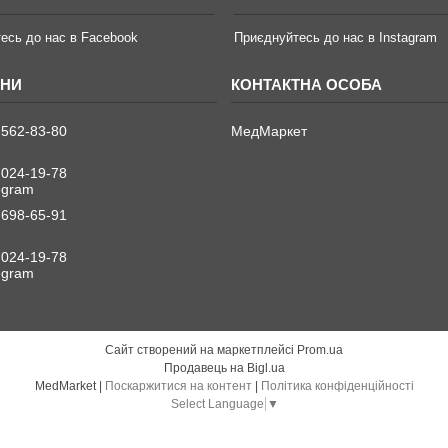
есь до нас в Facebook
Приєднуйтесь до нас в Instagram
 562-83-80
МедМаркет
 024-19-78
legram
 698-65-91
 024-19-78
legram
Сайт створений на маркетплейсі
Prom.ua
Продавець на Bigl.ua
MedMarket |
Поскаржитися на контент
|
Політика конфіденційності
Select Language
▼