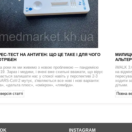
ЕС-ТЕСТ НА АНТИГЕН: ЩО ЦЕ ТАКЕ І ДЛЯ ЧОГО
МИЛИЦЮ
ОТРІБЕН
АЛЬТЕР
а роки як ми живемо з новою проблемою — пандемією
iWALK 3.
9. Зараз і медики, і вчені вже схильні вважати, що вірус
на відмі
ається залишати нас у спокої навіть у перспективі 2-3
пересува
SARS-CoV-2 мутує, з'являються все нові і нові варіанти:
ходити з
а», «дельта плюс», «омікрон», «лямбда».
дітьми.
версія статті
Повна ве
OOK
INSTAGRAM