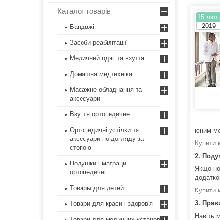
Каталог товарів
15 лют.
2019
Бандажі
Засоби реабілітації
Медичний одяг та взуття
Домашня медтехніка
Масажне обладнання та
аксесуари
Взуття ортопедичне
Ортопедичні устілки та
юним ме
аксесуари по догляду за
Купити 
стопою
2. Поду
Подушки і матраци
Якщо но
ортопедичні
додатко
Товары для детей
Купити 
3. Прав
Товари для краси і здоров'я
Навіть 
Товари для медичних установ