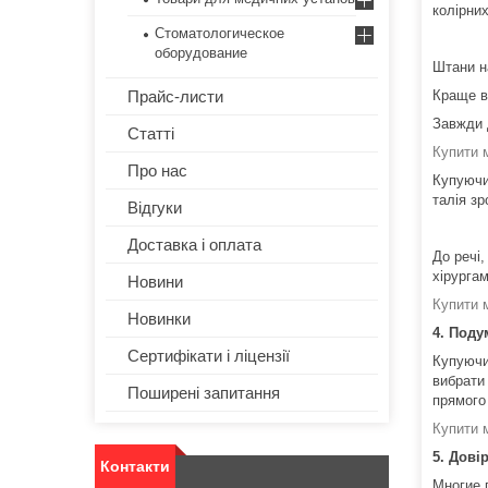
колірни
Стоматологическое
оборудование
Штани н
Прайс-листи
Краще вс
Завжди 
Статті
Купити 
Про нас
Купуючи
талія з
Відгуки
Доставка і оплата
До речі
хірургам
Новини
Купити 
Новинки
4. Поду
Сертифікати і ліцензії
Купуючи
вибрати
Поширені запитання
прямого
Купити 
5. Дові
Контакти
Многие 