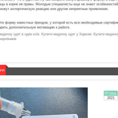
нцы в корне не правы. Молодые специалисты еще не знают особенностей
ызовут аллергическую реакцию или другие неприятные проявления.
те форму известных брендов, у которой есть все необходимые сертифи
арить дополнительную мотивацию к работе.
медичну одяг в один клік
.
Купити медичну одяг у Харкові
.
Купити медичну
виробників
тті
.
20 груд.
2021