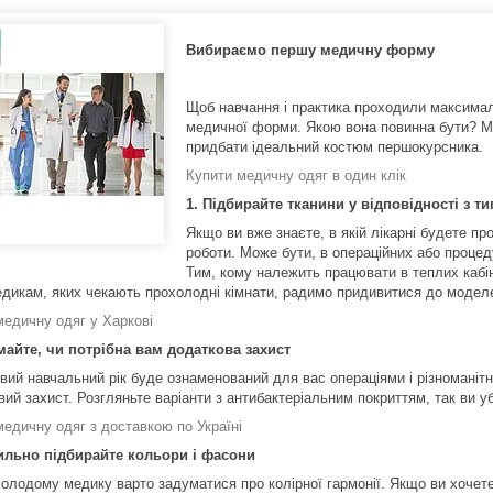
Вибираємо першу медичну форму
Щоб навчання і практика проходили максима
медичної форми. Якою вона повинна бути? М
придбати ідеальний костюм першокурсника.
Купити медичну одяг в один клік
1. Підбирайте тканини у відповідності з т
Якщо ви вже знаєте, в якій лікарні будете п
роботи. Може бути, в операційних або проце
Тим, кому належить працювати в теплих кабін
дикам, яких чекають прохолодні кімнати, радимо придивитися до моделей
медичну одяг у Харкові
майте, чи потрібна вам додаткова захист
вий навчальний рік буде ознаменований для вас операціями і різноманіт
вий захист. Розгляньте варіанти з антибактеріальним покриттям, так ви у
медичну одяг з доставкою по Україні
ильно підбирайте кольори і фасони
молодому медику варто задуматися про колірної гармонії. Якщо ви хочет