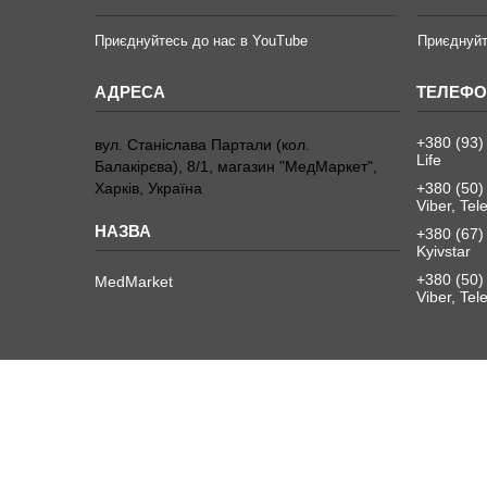
Приєднуйтесь до нас в YouTube
Приєднуйт
+380 (93)
вул. Станіслава Партали (кол.
Life
Балакірєва), 8/1, магазин "МедМаркет",
Харків, Україна
+380 (50)
Viber, Te
+380 (67)
Kyivstar
+380 (50)
MedMarket
Viber, Te