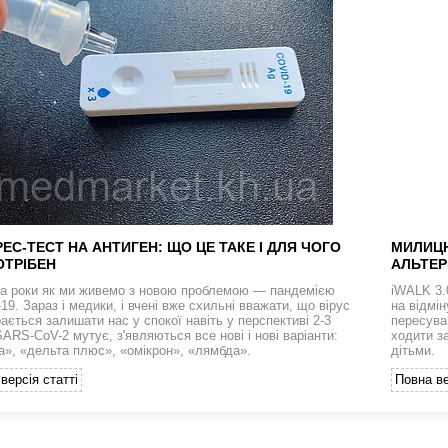
ЕС-ТЕСТ НА АНТИГЕН: ЩО ЦЕ ТАКЕ І ДЛЯ ЧОГО
МИЛИЦЮ
ОТРІБЕН
АЛЬТЕР
а роки як ми живемо з новою проблемою — пандемією
iWALK 3.
9. Зараз і медики, і вчені вже схильні вважати, що вірус
на відмі
ається залишати нас у спокої навіть у перспективі 2-3
пересува
SARS-CoV-2 мутує, з'являються все нові і нові варіанти:
ходити з
а», «дельта плюс», «омікрон», «лямбда».
дітьми.
версія статті
Повна ве