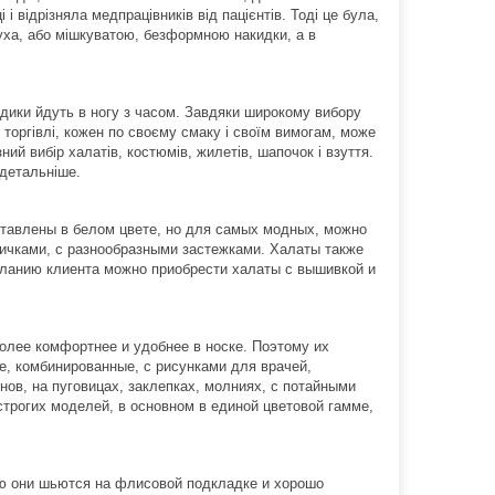
і відрізняла медпрацівників від пацієнтів. Тоді це була,
туха, або мішкуватою, безформною накидки, а в
едики йдуть в ногу з часом. Завдяки широкому вибору
й торгівлі, кожен по своєму смаку і своїм вимогам, може
ний вибір халатів, костюмів, жилетів, шапочок і взуття.
детальніше.
ставлены в белом цвете, но для самых модных, можно
ичками, с разнообразными застежками. Халаты также
еланию клиента можно приобрести халаты с вышивкой и
олее комфортнее и удобнее в носке. Поэтому их
е, комбинированные, с рисунками для врачей,
в, на пуговицах, заклепках, молниях, с потайными
трогих моделей, в основном в единой цветовой гамме,
ю они шьются на флисовой подкладке и хорошо