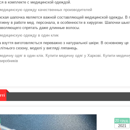
ся в комплекте с медицинской одеждой.
медицинскую одежду качественных производителей
ская шапочка является важной составляющей медицинской одежды. В п
игиену в работе мед. персонала, в особенности в хирургии. Шапочки шь
озволяющего спрятать даже длинные волосы.
медицинскую одежду в один клик
взуття виготовляється переважно з натуральної шкіри. В основному це мо
літнього сезону, моделі у вигляді ляпанець.
медичну одяг в один клік
.
Купити медичну одяг у Харкові
.
Купити медичну
виробників
тті
.
20 груд.
2021