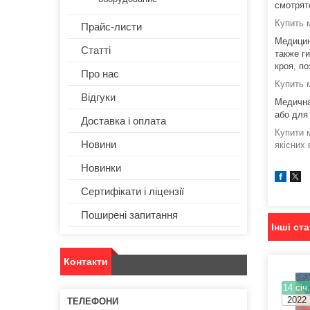
смотрят
Купить 
Прайс-листи
Медицин
Статті
также г
кроя, п
Про нас
Купить 
Відгуки
Медична 
або для 
Доставка і оплата
Купити 
Новини
якісних 
Новинки
Сертифікати і ліцензії
Поширені запитання
Інші ста
Контакти
14 січ
2022