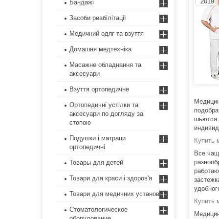
2019
Бандажі
Засоби реабілітації
Медичний одяг та взуття
Домашня медтехніка
Масажне обладнання та
аксесуари
Взуття ортопедичне
Медицин
Ортопедичні устілки та
подобра
аксесуари по догляду за
шьются 
стопою
индивид
Подушки і матраци
Купить 
ортопедичні
Все чащ
разнооб
Товары для детей
работаю
Товари для краси і здоров'я
застежк
удобног
Товари для медичних установ
Купить 
Стоматологическое
Медицин
оборудование