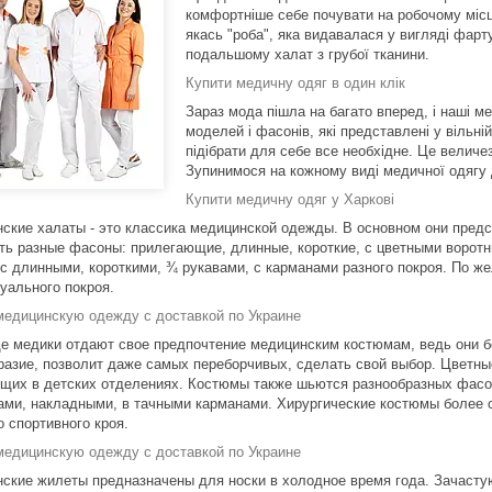
комфортніше себе почувати на робочому місці 
якась "роба", яка видавалася у вигляді фар
подальшому халат з грубої тканини.
Купити медичну одяг в один клік
Зараз мода пішла на багато вперед, і наші м
моделей і фасонів, які представлені у вільні
підібрати для себе все необхідне. Це величез
Зупинимося на кожному виді медичної одягу 
Купити медичну одяг у Харкові
ские халаты - это классика медицинской одежды. В основном они пред
ть разные фасоны: прилегающие, длинные, короткие, с цветными воротн
с длинными, короткими, ¾ рукавами, с карманами разного покроя. По ж
уального покроя.
медицинскую одежду с доставкой по Украине
е медики отдают свое предпочтение медицинским костюмам, ведь они б
разие, позволит даже самых переборчивых, сделать свой выбор. Цветны
щих в детских отделениях. Костюмы также шьются разнообразных фасоно
ами, накладными, в тачными карманами. Хирургические костюмы более с
о спортивного кроя.
медицинскую одежду с доставкой по Украине
ские жилеты предназначены для носки в холодное время года. Зачасту