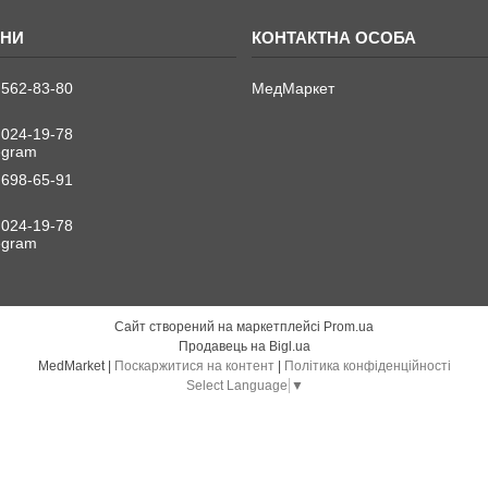
 562-83-80
МедМаркет
 024-19-78
legram
 698-65-91
 024-19-78
legram
Сайт створений на маркетплейсі
Prom.ua
Продавець на Bigl.ua
MedMarket |
Поскаржитися на контент
|
Політика конфіденційності
Select Language
▼