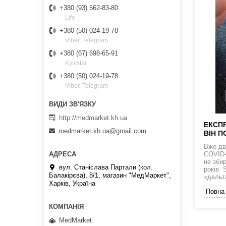
+380 (93) 562-83-80
Life
+380 (50) 024-19-78
Viber, Telegram
+380 (67) 698-65-91
Kyivstar
+380 (50) 024-19-78
Viber, Telegram
http://medmarket.kh.ua
ЕКСПР
medmarket.kh.ua@gmail.com
ВІН П
Вже дв
COVID-1
не збир
вул. Станіслава Партали (кол.
років. 
Балакірєва), 8/1, магазин "МедМаркет",
«дельт
Харків, Україна
Повна 
MedMarket