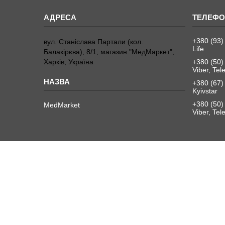
+380 (93)
вул. Станіслава Партали (кол.
Life
Балакірєва), 8/1, магазин "МедМаркет",
Харків, Україна
+380 (50)
Viber, Te
+380 (67)
Kyivstar
+380 (50)
MedMarket
Viber, Te