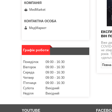
MedMarket
МедМаркет
ЕКСПР
ВІН П
Вже дв
COVID-1
Графік роботи
не збир
років. 
«дельт
Понеділок
09:00
16:30
Повна 
Вівторок
09:00
16:30
Середа
09:00
16:30
Четвер
09:00
16:30
Пʼятниця
09:00
16:30
Субота
Вихідний
Неділя
Вихідний
YOUTUBE
FACEB