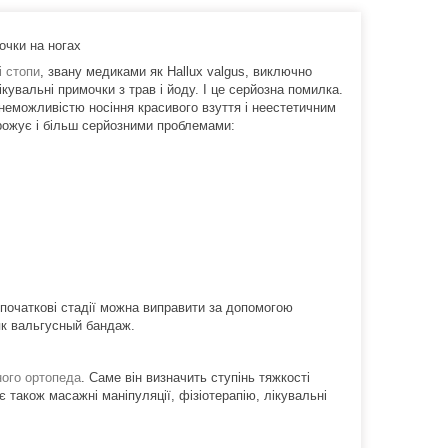
очки на ногах
і стопи
, звану медиками як Hallux valgus, виключно
вальні примочки з трав і йоду. І це серйозна помилка.
неможливістю носіння красивого взуття і неестетичним
грожує і більш серйозними проблемами:
 початкові стадії можна виправити за допомогою
 як вальгусный бандаж.
ного ортопеда
. Саме він визначить ступінь тяжкості
 також масажні маніпуляції, фізіотерапію, лікувальні