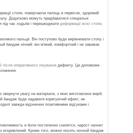
рекції стопи, повертаючи палець в первісне, здоровий
еталу. Додатково можуть придбаватися спеціальні
тя під час ходьби і перешкоджати
деформації всієї стопи
.
еликого пальця. Він поступово буде вирівнювати стопу і
й бандаж нічний: він м'який, комфортний і не заважає
ії після оперативного лікування
дефекту. Це допоможе
оложення.
но звернути увагу на матеріали, з яких виготовлено виріб.
ный бандаж буде надавати коригуючий ефект, не
оделі завжди відзначені позитивними відгуками і
томляемость и боли постепенно снизятся, нарост начнет
ез искривлений. Кроме того, можно носить ночной бандаж