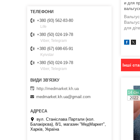
и для п
вальгус
Вальгус
+380 (93) 562-83-80
Вальгус
Life
для діте
+380 (50) 024-19-78
Viber, Telegram
+380 (67) 698-65-91
Kyivstar
+380 (50) 024-19-78
Інші ста
Viber, Telegram
http://medmarket.kh.ua
14 січ
medmarket.kh.ua@gmail.com
2022
вул. Станіслава Партали (кол.
Балакірєва), 8/1, магазин "МедМаркет",
Харків, Україна