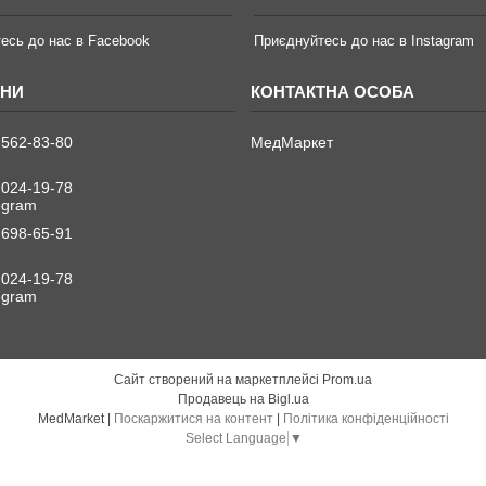
есь до нас в Facebook
Приєднуйтесь до нас в Instagram
 562-83-80
МедМаркет
 024-19-78
legram
 698-65-91
 024-19-78
legram
Сайт створений на маркетплейсі
Prom.ua
Продавець на Bigl.ua
MedMarket |
Поскаржитися на контент
|
Політика конфіденційності
Select Language
▼