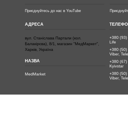
Приєднуйтесь до нас в YouTube
Приєднуйт
+380 (93)
вул. Станіслава Партали (кол.
Life
Балакірєва), 8/1, магазин "МедМаркет",
Харків, Україна
+380 (50)
Viber, Te
+380 (67)
Kyivstar
+380 (50)
MedMarket
Viber, Te