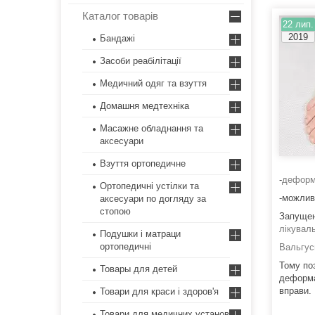
Каталог товарів
22 лип.
2019
Бандажі
Засоби реабілітації
Медичний одяг та взуття
Домашня медтехніка
Масажне обладнання та
аксесуари
Взуття ортопедичне
-
деформа
Ортопедичні устілки та
-можлив
аксесуари по догляду за
стопою
Запущен
лікувал
Подушки і матраци
ортопедичні
Вальгус
Тому по
Товары для детей
деформац
вправи.
Товари для краси і здоров'я
Товари для медичних установ