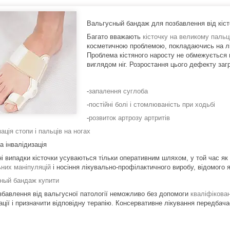
Вальгусный бандаж для позбавлення від кіст
Багато вважають
кісточку на великому пальц
косметичною проблемою, покладаючись на ліку
Проблема кістяного наросту не обмежується 
виглядом ніг. Розростання цього дефекту за
-
запалення суглоба
-
постійні болі і стомлюваність при ходьбі
-
розвиток артрозу артритів
ція стопи і пальців на ногах
а інвалідизація
і випадки кісточки усуваються тільки оперативним шляхом, у той час як
ьних маніпуляцій
і носіння лікувально-профілактичного виробу, відомого
ный бандаж купити
збавлення від вальгусної патології неможливо без допомоги
кваліфікова
ії і призначити відповідну терапію. Консервативне лікування передбачає