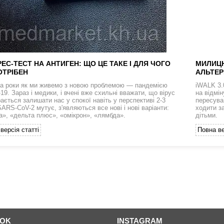
ЕС-ТЕСТ НА АНТИГЕН: ЩО ЦЕ ТАКЕ І ДЛЯ ЧОГО
МИЛИЦЮ
ОТРІБЕН
АЛЬТЕР
а роки як ми живемо з новою проблемою — пандемією
iWALK 3.
9. Зараз і медики, і вчені вже схильні вважати, що вірус
на відмі
ається залишати нас у спокої навіть у перспективі 2-3
пересува
SARS-CoV-2 мутує, з'являються все нові і нові варіанти:
ходити з
а», «дельта плюс», «омікрон», «лямбда».
дітьми.
версія статті
Повна ве
OOK
INSTAGRAM