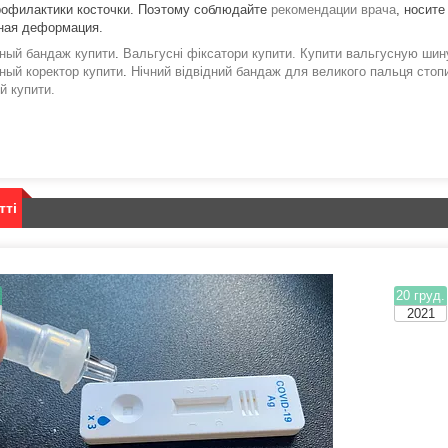
рофилактики косточки. Поэтому соблюдайте
рекомендации врача
, носите
ная деформация.
ный бандаж купити
.
Вальгусні фіксатори купити.
Купити вальгусную шину
ный коректор купити
.
Нічний відвідний бандаж для великого пальця стопи
й купити.
тті
.
20 груд.
2021