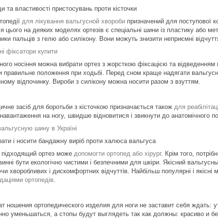
ди та властивості пристосувань проти кісточки
ртопедії
для лікування вальгусной хвороби
призначений для поступової ко
ля цього на деяких моделях ортезів є спеціальні шини із пластику або м
ники пальців з гелю або силікону. Вони можуть знизити неприємні відчут
ні фіксатори купити
ного носіння можна вибрати ортез з жорсткою фіксацією та відведенням в
и правильне положення при ходьбі. Перед сном краще надягати вальгусны
нному відпочинку. Вироби з силікону можна носити разом з взуттям.
ичне засіб для боротьби з кісточкою призначається також
для реабілітац
 навантаження на ногу, швидше відновитися і звикнути до анатомічного п
вальгусную шину в Україні
рати і носити бандажну виріб проти халюса вальгуса
 підходящий ортез може
допомогти ортопед або хірург
. Крім того, потріб
винні бути екологічно чистими і безпечними для шкіри. Якісний вальгус
чи хворобливих і дискомфортних відчуттів. Найбільш популярні і якісні м
даціями ортопедів
.
ат ношения ортопедического изделия для ноги не заставит себя ждать: у
нно уменьшаться, а стопы будут выглядеть так как должны: красиво и б