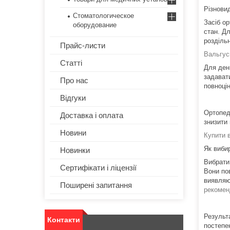
Різнови
Стоматологическое
Засіб о
оборудование
стан. Д
розділь
Прайс-листи
Вальгус
Статті
Для ден
задават
Про нас
повноці
Відгуки
Ортопед
Доставка і оплата
знизити
Новини
Купити 
Як виби
Новинки
Вибрати
Сертифікати і ліцензії
Вони по
виявляю
Поширені запитання
рекомен
Результ
Контакти
постепе