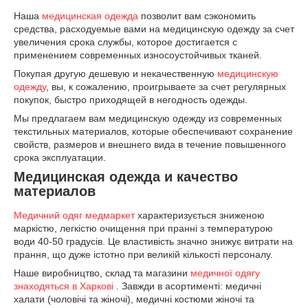
Наша
медицинская одежда
позволит вам сэкономить
средства, расходуемые вами на медицинскую одежду за счет
увеличения срока службы, которое достигается с
применением современных износоустойчивых тканей.
Покупая другую дешевую и некачественную
медицинскую
одежду
, вы, к сожалению, проигрываете за счет регулярных
покупок, быстро приходящей в негодность одежды.
Мы предлагаем вам медицинскую одежду из современных
текстильных материалов, которые обеспечивают сохранение
свойств, размеров и внешнего вида в течение повышенного
срока эксплуатации.
Медицинская одежда и качество
материалов
Медичний одяг медмаркет
характеризується зниженою
маркістю, легкістю очищення при пранні з температурою
води 40-50 градусів. Це властивість значно знижує витрати на
прання, що дуже істотно при великій кількості персоналу.
Наше виробництво, склад та магазини
медичної одягу
знаходяться в Харкові
. Завжди в асортименті: медичні
халати (чоловічі та жіночі), медичні костюми жіночі та