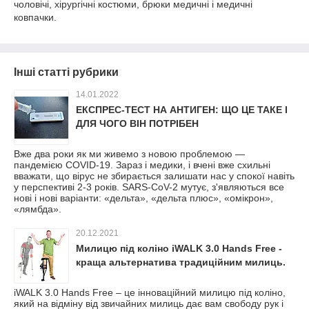
чоловічі, хірургічні костюми, брюки медичні і медичні
ковпачки.
Інші статті рубрики
14.01.2022
ЕКСПРЕС-ТЕСТ НА АНТИГЕН: ЩО ЦЕ ТАКЕ І
ДЛЯ ЧОГО ВІН ПОТРІБЕН
Вже два роки як ми живемо з новою проблемою —
пандемією COVID-19. Зараз і медики, і вчені вже схильні
вважати, що вірус не збирається залишати нас у спокої навіть
у перспективі 2-3 років. SARS-CoV-2 мутує, з'являються все
нові і нові варіанти: «дельта», «дельта плюс», «омікрон»,
«лямбда».
20.12.2021
Милицю під коліно iWALK 3.0 Hands Free -
краща альтернатива традиційним милиць.
iWALK 3.0 Hands Free – це інноваційний милицю під коліно,
який на відміну від звичайних милиць дає вам свободу рук і