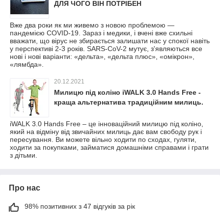
ДЛЯ ЧОГО ВІН ПОТРІБЕН
Вже два роки як ми живемо з новою проблемою —
пандемією COVID-19. Зараз і медики, і вчені вже схильні
вважати, що вірус не збирається залишати нас у спокої навіть
у перспективі 2-3 років. SARS-CoV-2 мутує, з'являються все
нові і нові варіанти: «дельта», «дельта плюс», «омікрон»,
«лямбда».
20.12.2021
Милицю під коліно iWALK 3.0 Hands Free -
краща альтернатива традиційним милиць.
iWALK 3.0 Hands Free – це інноваційний милицю під коліно,
який на відміну від звичайних милиць дає вам свободу рук і
пересування. Ви можете вільно ходити по сходах, гуляти,
ходити за покупками, займатися домашніми справами і грати
з дітьми.
Про нас
98% позитивних з 47 відгуків за рік