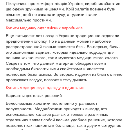
Піклуючись про комфорт лікарів України, виробник збагатив
цю одежу зручними кишенями. Крій халатів повинен бути
вільним, щоб не заважати руху, а гудзики і гачки -
максимально простими.
Купити медичну одяг якісних виробників.
Еще пятьдесят лет назад в Украине традиционно отдавали
предпочтений хлопку. Но на данный момент наиболее
распространенной тканью является бязь. Во-первых, бязь -
это экономный вариант, который идеально подходит для
пошива как женского, так и мужского медицинского халата.
Секрет в том, что данный материал обладает всеми
необходимы биологичными свойствами и является
полностью безопасным. Во вторых, изделия из бязи отлично
пропускают воздух, позволяя телу дышать.
Купить медицинскую одежду в один клик
Варианты цветовых решений
Белоснежные халатики постепенно утрачивают
популярность. Медработники приходят к выводу, что
использование халатов разных оттенков в различных
отделениях являет собой весьма удобное решение, которое
позволяет как пациентам больницы, так и другим сотрудник