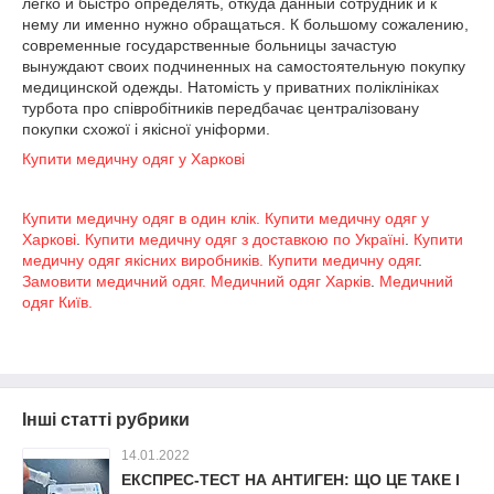
легко и быстро определять, откуда данный сотрудник и к
нему ли именно нужно обращаться. К большому сожалению,
современные государственные больницы зачастую
вынуждают своих подчиненных на самостоятельную покупку
медицинской одежды. Натомість у приватних поліклініках
турбота про співробітників передбачає централізовану
покупки схожої і якісної уніформи.
Купити медичну одяг у Харкові
Купити медичну одяг в один клік.
Купити медичну одяг у
Харкові
.
Купити медичну одяг з доставкою по Україні
.
Купити
медичну одяг якісних виробників.
Купити медичну одяг
.
Замовити медичний одяг. Медичний одяг Харків
.
Медичний
одяг Київ.
Інші статті рубрики
14.01.2022
ЕКСПРЕС-ТЕСТ НА АНТИГЕН: ЩО ЦЕ ТАКЕ І