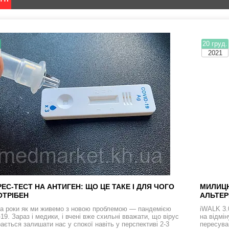
.
20 груд.
2021
ЕС-ТЕСТ НА АНТИГЕН: ЩО ЦЕ ТАКЕ І ДЛЯ ЧОГО
МИЛИЦЮ
ОТРІБЕН
АЛЬТЕР
а роки як ми живемо з новою проблемою — пандемією
iWALK 3.
9. Зараз і медики, і вчені вже схильні вважати, що вірус
на відмі
ається залишати нас у спокої навіть у перспективі 2-3
пересува