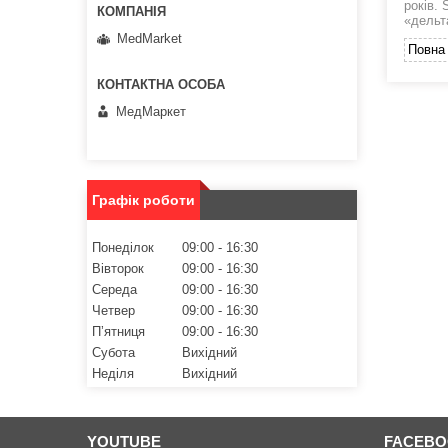
років. 
«дельт
MedMarket
Повна 
МедМаркет
Графік роботи
Понеділок
09:00
16:30
Вівторок
09:00
16:30
Середа
09:00
16:30
Четвер
09:00
16:30
Пʼятниця
09:00
16:30
Субота
Вихідний
Неділя
Вихідний
YOUTUBE
FACEB