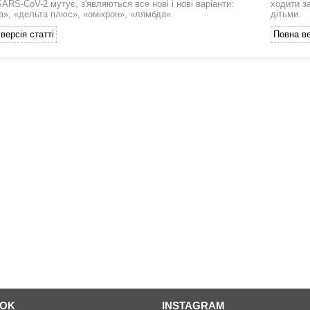
SARS-CoV-2 мутує, з'являються все нові і нові варіанти:
ходити з
а», «дельта плюс», «омікрон», «лямбда».
дітьми.
версія статті
Повна ве
OOK
INSTAGRAM