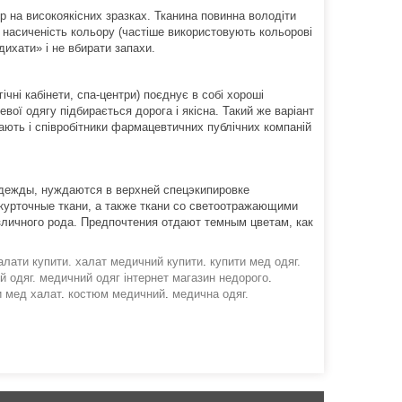
р на високоякісних зразках. Тканина повинна володіти
насиченість кольору (частіше використовують кольорові
дихати» і не вбирати запахи.
ічні кабінети, спа-центри) поєднує в собі хороші
евої одягу підбирається дорога і якісна. Такий же варіант
ають і співробітники фармацевтичних публічних компаній
дежды, нуждаются в верхней спецэкипировке
 курточные ткани, а также ткани со светоотражающими
личного рода. Предпочтения отдают темным цветам, как
алати купити.
халат медичний купити
.
купити мед одяг.
й одяг.
медичний одяг інтернет магазин недорого
.
и мед халат
.
костюм медичний
.
медична одяг.