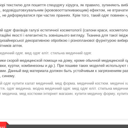
борі текстилю для пошиття спецодягу хірурга, як правило, зупиняють вибі
ю, водовідштовхувальним (крововоотталкивающим) ефектом, не втрачати 
, не деформуватися при частих праннях. Крім того, такий одяг повинен «
 одяг фахівців галузі естетичної косметології (салони краси, косметолог
аційні якості і елегантність зовнішнього вигляду. Тканина для такої імідж
 дизайнерської декоративною обробкою і різнопланової фурнітурою вибир
бітників аптек.
едичний одяг
.
мед одяг еліт.
стильна медичний одяг.
ики скорой медицинской помощи на дому, кроме обычной медицинской о
авки, куртки, комбинезоны и др.). При пошиве таких моделей используют
ами. Данный вид материала должен быть устойчивым к загрязнениям раз
, синему.
й одяг купити халат медичний
.
мед форма
.
медичний костюм.
медичні х
ття
.
одяг медична.
модна медичний одяг.
мед одяг еліт.
стильна медични
г медична.
мед костюми інтернет магазин. купити медичну форму
.
купит
тті