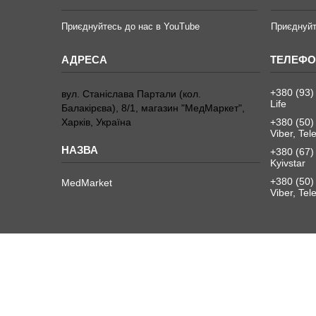
Приєднуйтесь до нас в YouTube
Приєднуйт
+380 (93)
вул. Станіслава Партали (кол.
Life
Балакірєва), 8/1, магазин "МедМаркет",
Харків, Україна
+380 (50)
Viber, Te
+380 (67)
Kyivstar
+380 (50)
MedMarket
Viber, Te