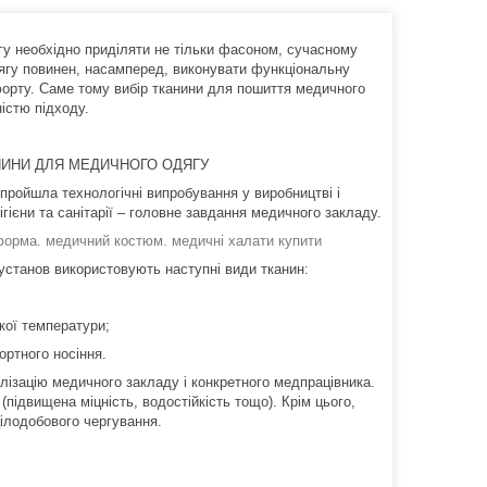
гу необхідно приділяти не тільки фасоном, сучасному
дягу повинен, насамперед, виконувати функціональну
форту. Саме тому вибір тканини для пошиття медичного
істю підходу.
НИНИ ДЛЯ МЕДИЧНОГО ОДЯГУ
 пройшла технологічні випробування у виробництві і
ігієни та санітарії – головне завдання медичного закладу.
форма.
медичний костюм. медичні халати купити
установ використовують наступні види тканин:
кої температури;
ортного носіння.
лізацію медичного закладу і конкретного медпрацівника.
(підвищена міцність, водостійкість тощо). Крім цього,
цілодобового чергування.