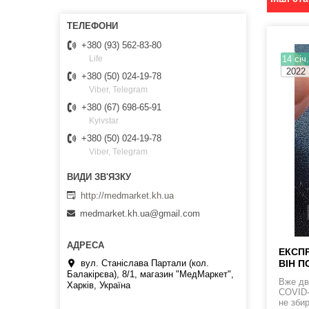
+380 (93) 562-83-80
14 січ
Life
2022
+380 (50) 024-19-78
Viber, Telegram
+380 (67) 698-65-91
Kyivstar
+380 (50) 024-19-78
Viber, Telegram
http://medmarket.kh.ua
medmarket.kh.ua@gmail.com
ЕКСПР
ВІН П
вул. Станіслава Партали (кол.
Балакірєва), 8/1, магазин "МедМаркет",
Вже дв
Харків, Україна
COVID-1
не збир