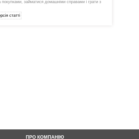
а покупками, займатися домашніми справами і грати з
рсія статті
ПРО КОМПАНІЮ