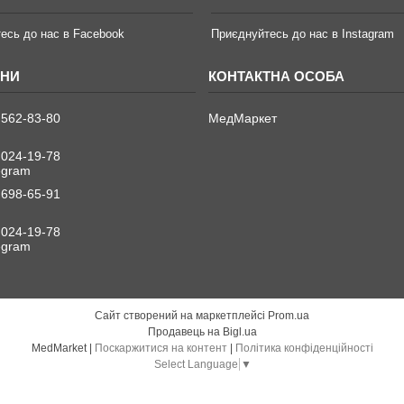
есь до нас в Facebook
Приєднуйтесь до нас в Instagram
 562-83-80
МедМаркет
 024-19-78
legram
 698-65-91
 024-19-78
legram
Сайт створений на маркетплейсі
Prom.ua
Продавець на Bigl.ua
MedMarket |
Поскаржитися на контент
|
Політика конфіденційності
Select Language
▼