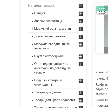
Каталог товарів
17 вер.
2019
Бандажі
Засоби реабілітації
Медичний одяг та взуття
Домашня медтехніка
Масажне обладнання та
аксесуари
Взуття ортопедичне
Ортопедичні устілки та
аксесуари по догляду за
-суміш 
стопою
-суміш 
Подушки і матраци
ортопедичні
Вибір т
Адже до 
Товары для детей
тканина 
халат м
Товари для краси і здоров'я
ЗАЛЕЖН
Товари для медичних установ