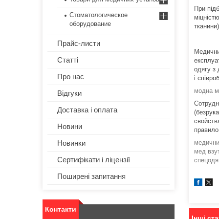
При під
Стоматологическое
міцніст
оборудование
тканини)
Прайс-листи
Медичний
Статті
експлуат
одягу з
Про нас
і співро
модна м
Відгуки
Сотрудн
Доставка і оплата
(безрук
свойств
Новини
правило
Новинки
медични
мед взу
Сертифікати і ліцензії
спецодя
Поширені запитання
Контакти
Інші ста