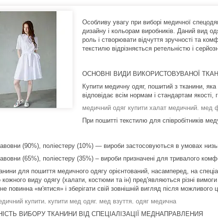
Особливу увагу при виборі медичної спецодя
дизайну і кольорам виробників. Даний вид о
роль і створювати відчуття зручності та ком
текстилю відрізняється ретельністю і серйозн
ОСНОВНІ ВИДИ ВИКОРИСТОВУВАНОЇ ТКА
Купити медичну одяг, пошитий з тканини, яка
відповідає всім нормам і стандартам якості, г
медичний одяг купити халат медичний. мед 
При пошитті текстилю для співробітників мед
бавовни (90%), поліестеру (10%) — вироби застосовуються в умовах низь
бавовни (65%), поліестеру (35%) – вироби призначені для тривалого комф
канини для пошиття медичного одягу орієнтований, насамперед, на спеціа
кожного виду одягу (халати, костюми та ін) пред'являються різні вимоги 
не повинна «м'ятися» і зберігати свій зовнішній вигляд після можливого 
едичний купити
.
купити мед одяг.
мед взуття
.
одяг медична
ІСТЬ ВИБОРУ ТКАНИНИ ВІД СПЕЦІАЛІЗАЦІЇ МЕДНАПРАВЛЕНИЯ