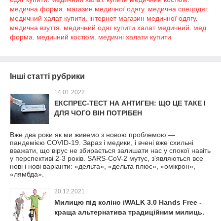
медична форма. магазин медичної одягу
.
медична спецодяг
.
медичний халат купити. інтернет магазин медичної одягу
.
медична взуття. медичний одяг купити халат медичний.
мед
форма.
медичний костюм
.
медичні халати купити
Інші статті рубрики
14.01.2022
ЕКСПРЕС-ТЕСТ НА АНТИГЕН: ЩО ЦЕ ТАКЕ І
ДЛЯ ЧОГО ВІН ПОТРІБЕН
Вже два роки як ми живемо з новою проблемою —
пандемією COVID-19. Зараз і медики, і вчені вже схильні
вважати, що вірус не збирається залишати нас у спокої навіть
у перспективі 2-3 років. SARS-CoV-2 мутує, з'являються все
нові і нові варіанти: «дельта», «дельта плюс», «омікрон»,
«лямбда».
20.12.2021
Милицю під коліно iWALK 3.0 Hands Free -
краща альтернатива традиційним милиць.