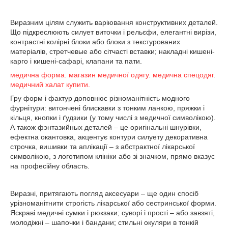
Виразним цілям служить варіювання конструктивних деталей.
Що підкреслюють силует виточки і рельєфи, елегантні вирізи,
контрастні колірні блоки або блоки з текстурованих
матеріалів, стретчевые або сітчасті вставки; накладні кишені-
карго і кишені-сафарі, клапани та пати.
медична форма. магазин медичної одягу
.
медична спецодяг
.
медичний халат купити.
Гру форм і фактур доповнює різноманітність модного
фурнітури: витончені блискавки з тонким ланкою, пряжки і
кільця, кнопки і ґудзики (у тому числі з медичної символікою).
А також фэнтазийных деталей – це оригінальні шнурівки,
ефектна окантовка, акцентує контури силуету декоративна
строчка, вишивки та аплікації – з абстрактної лікарської
символікою, з логотипом клініки або зі значком, прямо вказує
на професійну область.
Виразні, притягають погляд аксесуари – ще один спосіб
урізноманітнити строгість лікарської або сестринської форми.
Яскраві медичні сумки і рюкзаки; суворі і прості – або завзяті,
молодіжні – шапочки і бандани; стильні окуляри в тонкій