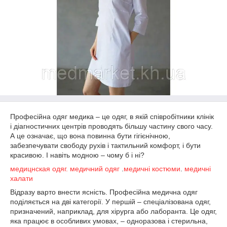
Професійна одяг медика – це одяг, в якій співробітники клінік
і діагностичних центрів проводять більшу частину свого часу.
А це означає, що вона повинна бути гігієнічною,
забезпечувати свободу рухів і тактильний комфорт, і бути
красивою. І навіть модною – чому б і ні?
медицнская одяг.
медичний одяг
.
медичні костюми
.
медичні
халати
Відразу варто внести ясність. Професійна медична одяг
поділяється на дві категорії. У першій – спеціалізована одяг,
призначений, наприклад, для хірурга або лаборанта. Це одяг,
яка працює в особливих умовах, – одноразова і стерильна,