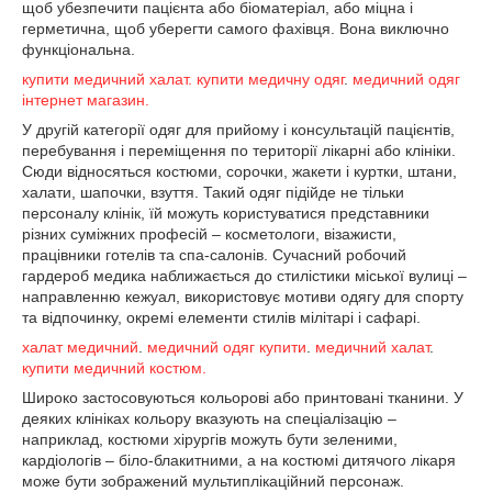
щоб убезпечити пацієнта або біоматеріал, або міцна і
герметична, щоб уберегти самого фахівця. Вона виключно
функціональна.
купити медичний халат.
купити медичну одяг
.
медичний одяг
інтернет магазин.
У другій категорії одяг для прийому і консультацій пацієнтів,
перебування і переміщення по території лікарні або клініки.
Сюди відносяться костюми, сорочки, жакети і куртки, штани,
халати, шапочки, взуття. Такий одяг підійде не тільки
персоналу клінік, їй можуть користуватися представники
різних суміжних професій – косметологи, візажисти,
працівники готелів та спа-салонів. Сучасний робочий
гардероб медика наближається до стилістики міської вулиці –
направленню кежуал, використовує мотиви одягу для спорту
та відпочинку, окремі елементи стилів мілітарі і сафарі.
халат медичний
.
медичний одяг купити
.
медичний халат
.
купити медичний костюм.
Широко застосовуються кольорові або принтовані тканини. У
деяких клініках кольору вказують на спеціалізацію –
наприклад, костюми хірургів можуть бути зеленими,
кардіологів – біло-блакитними, а на костюмі дитячого лікаря
може бути зображений мультиплікаційний персонаж.