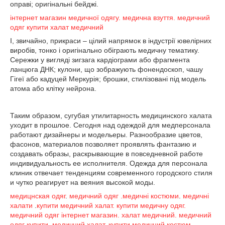
оправі; оригінальні бейджі.
інтернет магазин медичної одягу.
медична взуття.
медичний
одяг купити халат медичний
І, звичайно, прикраси – цілий напрямок в індустрії ювелірних
виробів, тонко і оригінально обіграють медичну тематику.
Сережки у вигляді зигзага кардіограми або фрагмента
ланцюга ДНК; кулони, що зображують фонендоскоп, чашу
Гігеї або кадуцей Меркурія; брошки, стилізовані під модель
атома або клітку нейрона.
Таким образом, сугубая утилитарность медицинского халата
уходит в прошлое. Сегодня над одеждой для медперсонала
работают дизайнеры и модельеры. Разнообразие цветов,
фасонов, материалов позволяет проявлять фантазию и
создавать образы, раскрывающие в повседневной работе
индивидуальность ее исполнителя. Одежда для персонала
клиник отвечает тенденциям современного городского стиля
и чутко реагирует на веяния высокой моды.
медицнская одяг
.
медичний одяг
.медичні костюми
.
медичні
халати
.
купити медичний халат.
купити медичну одяг.
медичний одяг інтернет магазин. халат медичний.
медичний
одяг купити
.
медичний халат.
купити медичний костюм
.