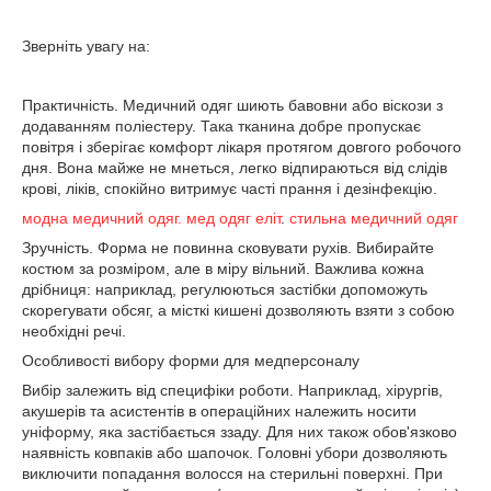
Зверніть увагу на:
Практичність. Медичний одяг шиють бавовни або віскози з
додаванням поліестеру. Така тканина добре пропускає
повітря і зберігає комфорт лікаря протягом довгого робочого
дня. Вона майже не мнеться, легко відпираються від слідів
крові, ліків, спокійно витримує часті прання і дезінфекцію.
модна медичний одяг.
мед одяг еліт
.
стильна медичний одяг
Зручність. Форма не повинна сковувати рухів. Вибирайте
костюм за розміром, але в міру вільний. Важлива кожна
дрібниця: наприклад, регулюються застібки допоможуть
скорегувати обсяг, а місткі кишені дозволяють взяти з собою
необхідні речі.
Особливості вибору форми для медперсоналу
Вибір залежить від специфіки роботи. Наприклад, хірургів,
акушерів та асистентів в операційних належить носити
уніформу, яка застібається ззаду. Для них також обов'язково
наявність ковпаків або шапочок. Головні убори дозволяють
виключити попадання волосся на стерильні поверхні. При