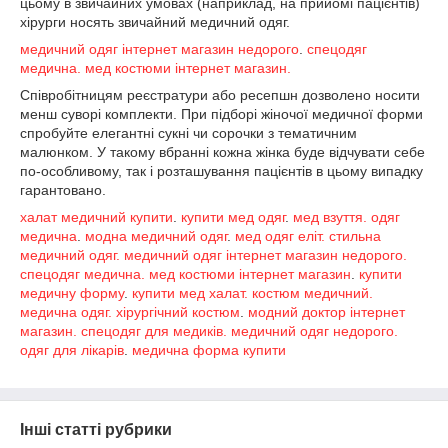
цьому в звичайних умовах (наприклад, на прийомі пацієнтів)
хірурги носять звичайний медичний одяг.
медичний одяг інтернет магазин недорого
.
спецодяг
медична.
мед костюми інтернет магазин.
Співробітницям реєстратури або ресепшн дозволено носити
менш суворі комплекти. При підборі жіночої медичної форми
спробуйте елегантні сукні чи сорочки з тематичним
малюнком. У такому вбранні кожна жінка буде відчувати себе
по-особливому, так і розташування пацієнтів в цьому випадку
гарантовано.
халат медичний купити
.
купити мед одяг
.
мед взуття.
одяг
медична
.
модна медичний одяг
.
мед одяг еліт. стильна
медичний одяг.
медичний одяг інтернет магазин недорого.
спецодяг медична. мед костюми інтернет магазин
.
купити
медичну форму
.
купити мед халат. костюм медичний.
медична одяг. хірургічний костюм
.
модний доктор інтернет
магазин.
спецодяг для медиків.
медичний одяг недорого.
одяг для лікарів
.
медична форма купити
Інші статті рубрики