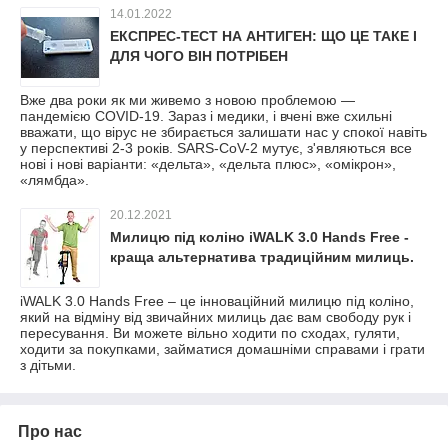
14.01.2022
ЕКСПРЕС-ТЕСТ НА АНТИГЕН: ЩО ЦЕ ТАКЕ І
ДЛЯ ЧОГО ВІН ПОТРІБЕН
Вже два роки як ми живемо з новою проблемою —
пандемією COVID-19. Зараз і медики, і вчені вже схильні
вважати, що вірус не збирається залишати нас у спокої навіть
у перспективі 2-3 років. SARS-CoV-2 мутує, з'являються все
нові і нові варіанти: «дельта», «дельта плюс», «омікрон»,
«лямбда».
20.12.2021
Милицю під коліно iWALK 3.0 Hands Free -
краща альтернатива традиційним милиць.
iWALK 3.0 Hands Free – це інноваційний милицю під коліно,
який на відміну від звичайних милиць дає вам свободу рук і
пересування. Ви можете вільно ходити по сходах, гуляти,
ходити за покупками, займатися домашніми справами і грати
з дітьми.
Про нас