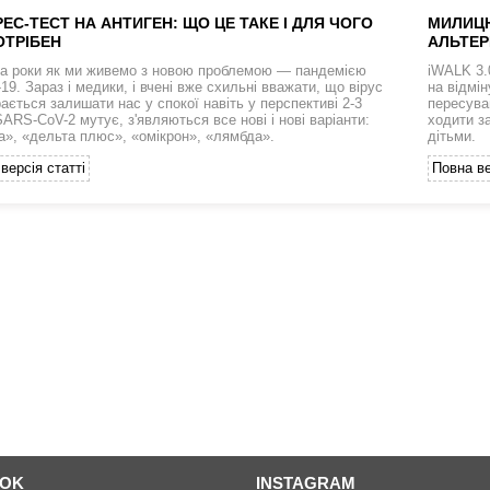
ЕС-ТЕСТ НА АНТИГЕН: ЩО ЦЕ ТАКЕ І ДЛЯ ЧОГО
МИЛИЦЮ
ОТРІБЕН
АЛЬТЕР
а роки як ми живемо з новою проблемою — пандемією
iWALK 3.
9. Зараз і медики, і вчені вже схильні вважати, що вірус
на відмі
ається залишати нас у спокої навіть у перспективі 2-3
пересува
SARS-CoV-2 мутує, з'являються все нові і нові варіанти:
ходити з
а», «дельта плюс», «омікрон», «лямбда».
дітьми.
версія статті
Повна ве
OOK
INSTAGRAM