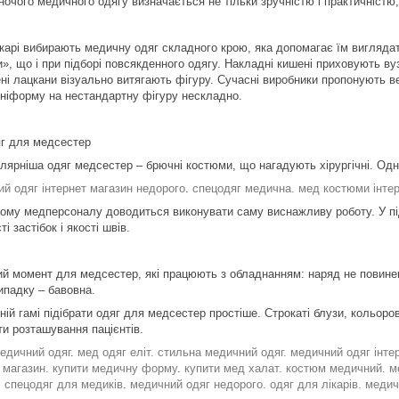
ночого медичного одягу визначається не тільки зручністю і практичністю,
ікарі вибирають медичну одяг складного крою, яка допомагає їм виглядат
», що і при підборі повсякденного одягу. Накладні кишені приховують вузь
ні лацкани візуально витягають фігуру. Сучасні виробники пропонують ве
уніформу на нестандартну фігуру нескладно.
г для медсестер
лярніша одяг медсестер – брючні костюми, що нагадують хірургічні. Одна
й одяг інтернет магазин недорого
.
спецодяг медична.
мед костюми інтер
му медперсоналу доводиться виконувати саму виснажливу роботу. У підбо
ті застібок і якості швів.
й момент для медсестер, які працюють з обладнанням: наряд не повинен
ипадку – бавовна.
ній гамі підібрати одяг для медсестер простіше. Строкаті блузи, кольор
ти розташування пацієнтів.
едичний одяг
.
мед одяг еліт. стильна медичний одяг.
медичний одяг інте
т магазин. купити медичну форму
.
купити мед халат.
костюм медичний. м
.
спецодяг для медиків
.
медичний одяг недорого. одяг для лікарів.
медич