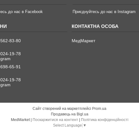
есь до нас в Facebook
Приєднуйтесь до нас в Instagram
 562-83-80
МедМаркет
 024-19-78
legram
 698-65-91
 024-19-78
legram
Сайт створений на маркетплейсі
Prom.ua
Продавець на Bigl.ua
MedMarket |
Поскаржитися на контент
|
Політика конфіденційності
Select Language
▼