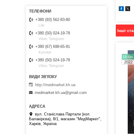
+380 (93) 562-83-80
Life
Інші ста
+380 (50) 024-19-78
Viber, Telegram
+380 (67) 698-65-91
Kyivstar
14 січ
+380 (50) 024-19-78
2022
Viber, Telegram
http://medmarket.kh.ua
medmarket.kh.ua@gmail.com
вул. Станіслава Партали (кол.
Балакірєва), 8/1, магазин "МедМаркет",
Харків, Україна