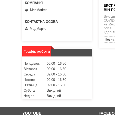
ЕКСПР
ВІН П
MedMarket
Вже дв
COVID-1
не збир
років. 
МедМаркет
«дельт
Повна 
Графік роботи
Понеділок
09:00
16:30
Вівторок
09:00
16:30
Середа
09:00
16:30
Четвер
09:00
16:30
Пʼятниця
09:00
16:30
Субота
Вихідний
Неділя
Вихідний
YOUTUBE
FACEB