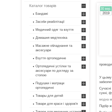
Каталог товарів
30 вер.
2019
Бандажі
Засоби реабілітації
Медичний одяг та взуття
Домашня медтехніка
Масажне обладнання та
аксесуари
Взуття ортопедичне
проводи
Ортопедичні устілки та
аксесуари по догляду за
стопою
У цьому
забезпеч
Подушки і матраци
ортопедичні
Сучасні
сукні, 
Товары для детей
модна м
Товари для краси і здоров'я
Підбір ж
Товари для медичних установ