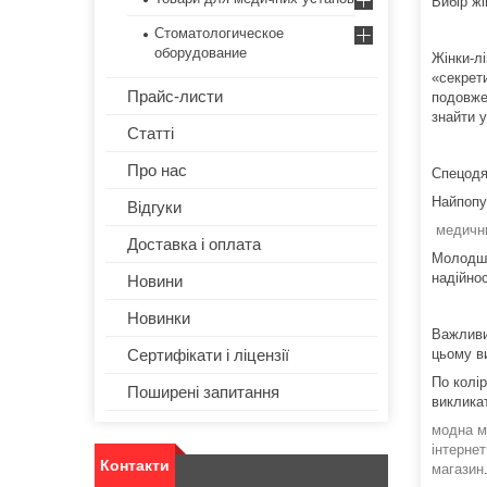
Вибір жі
Стоматологическое
оборудование
Жінки-л
«секрети
Прайс-листи
подовже
знайти 
Статті
Про нас
Спецодя
Найпопу
Відгуки
медични
Доставка і оплата
Молодшо
надійнос
Новини
Новинки
Важливи
Сертифікати і ліцензії
цьому в
По колір
Поширені запитання
виклика
модна м
інтерне
Контакти
магазин