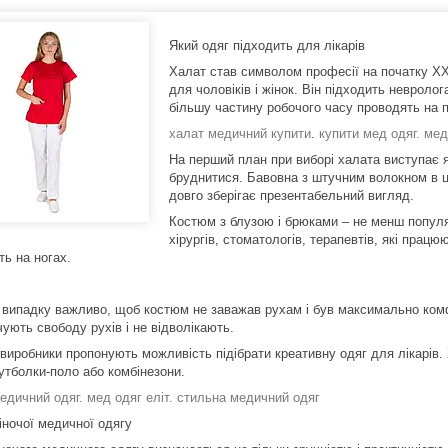
Який одяг підходить для лікарів
Халат став символом професії на початку X
для чоловіків і жінок. Він підходить невролог
більшу частину робочого часу проводять на пр
халат медичний купити
.
купити мед одяг.
мед
На перший план при виборі халата виступає я
бруднитися. Бавовна з штучним волокном в ць
довго зберігає презентабельний вигляд.
Костюм з блузою і брюками – не менш популяр
хірургів, стоматологів, терапевтів, які прац
ть на ногах.
 випадку важливо, щоб костюм не заважав рухам і був максимально комф
ують свободу рухів і не відволікають.
 виробники пропонують можливість підібрати креативну одяг для лікарів
футболки-поло або комбінезони.
едичний одяг. мед одяг еліт.
стильна медичний одяг
іночої медичної одягу