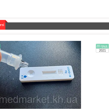
тті
.
20 груд.
2021