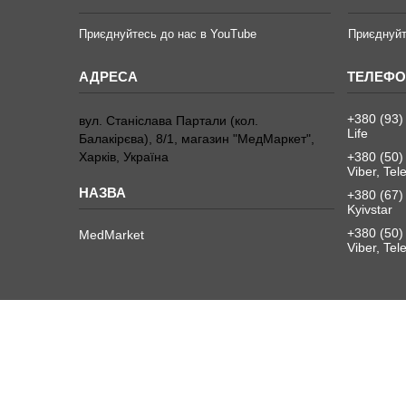
Приєднуйтесь до нас в YouTube
Приєднуйт
+380 (93)
вул. Станіслава Партали (кол.
Life
Балакірєва), 8/1, магазин "МедМаркет",
Харків, Україна
+380 (50)
Viber, Te
+380 (67)
Kyivstar
+380 (50)
MedMarket
Viber, Te