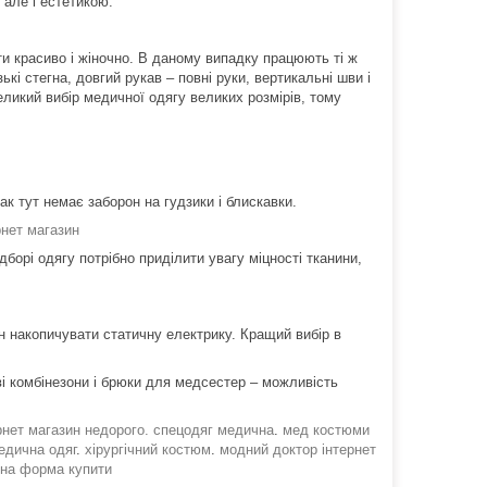
 але і естетикою.
и красиво і жіночно. В даному випадку працюють ті ж
кі стегна, довгий рукав – повні руки, вертикальні шви і
ликий вибір медичної одягу великих розмірів, тому
к тут немає заборон на гудзики і блискавки.
нет магазин
рі одягу потрібно приділити увагу міцності тканини,
 накопичувати статичну електрику. Кращий вибір в
ові комбінезони і брюки для медсестер – можливість
рнет магазин недорого. спецодяг медична
.
мед костюми
едична одяг
.
хірургічний костюм
.
модний доктор інтернет
на форма купити