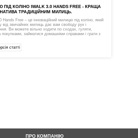
 ПІД КОЛІНО IWALK 3.0 HANDS FREE - КРАЩА
НАТИВА ТРАДИЦІЙНИМ МИЛИЦЬ.
0 Hands Free – це інноваційний милицю під коліно, який
ну від звичайних милиць дає вам свободу рук і
ння. Ви можете вільно ходити по сходах, гуляти,
а покупками, займатися домашніми справами і грати з
рсія статті
ПРО КОМПАНІЮ