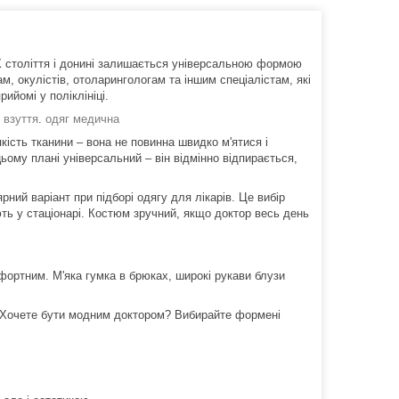
X століття і донині залишається універсальною формою
ам, окулістів, отоларингологам та іншим спеціалістам, які
ийомі у поліклініці.
 взуття
.
одяг медична
кість тканини – вона не повинна швидко м'ятися і
ому плані універсальний – він відмінно відпирається,
ний варіант при підборі одягу для лікарів. Це вибір
юють у стаціонарі. Костюм зручний, якщо доктор весь день
ортним. М'яка гумка в брюках, широкі рукави блузи
. Хочете бути модним доктором? Вибирайте формені