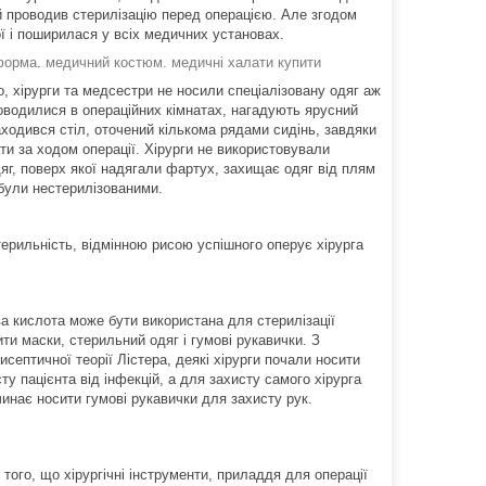
ий проводив стерилізацію перед операцією. Але згодом
ї і поширилася у всіх медичних установах.
форма
.
медичний костюм.
медичні халати купити
, хірурги та медсестри не носили спеціалізовану одяг аж
проводилися в операційних кімнатах, нагадують ярусний
аходився стіл, оточений кількома рядами сидінь, завдяки
ати за ходом операції. Хірурги не використовували
дяг, поверх якої надягали фартух, захищає одяг від плям
 були нестерилізованими.
 стерильність, відмінною рисою успішного оперує хірурга
ва кислота може бути використана для стерилізації
ти маски, стерильний одяг і гумові рукавички. З
исептичної теорії Лістера, деякі хірурги почали носити
ту пацієнта від інфекцій, а для захисту самого хірурга
чинає носити гумові рукавички для захисту рук.
о того, що хірургічні інструменти, приладдя для операції