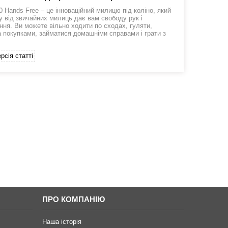
0 Hands Free – це інноваційний милицю під коліно, який
ну від звичайних милиць дає вам свободу рук і
ння. Ви можете вільно ходити по сходах, гуляти,
а покупками, займатися домашніми справами і грати з
рсія статті
ПРО КОМПАНІЮ
Наша історія