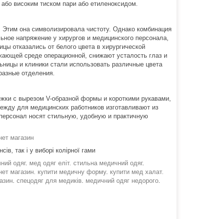
х або високим тиском пари або етиленоксидом.
 Этим она символизировала чистоту. Однако комбинация
ьное напряжение у хирургов и медицинского персонала,
ицы отказались от белого цвета в хирургической
ужающей среде операционной, снижают усталость глаз и
ьницы и клиники стали использовать различные цвета
разные отделения.
ёжки с вырезом V-образной формы и короткими рукавами,
ежду для медицинских работников изготавливают из
дперсонал носят стильную, удобную и практичную
нет магазин
в, так і у виборі колірної гами
чний одяг
.
мед одяг еліт. стильна медичний одяг
.
нет магазин.
купити медичну форму
.
купити мед халат.
азин
.
спецодяг для медиків
.
медичний одяг недорого
.