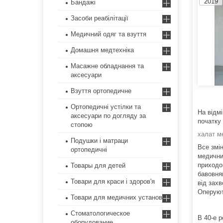
2019
Бандажі
Засоби реабілітації
Медичний одяг та взуття
Домашня медтехніка
Масажне обладнання та
аксесуари
Взуття ортопедичне
Ортопедичні устілки та
На відмі
аксесуари по догляду за
початку 
стопою
халат м
Подушки і матраци
Все змі
ортопедичні
медичних
приходом
Товары для детей
бавовнян
Товари для краси і здоров'я
від захв
Оперуют
Товари для медичних установ
Стоматологическое
В 40-е р
оборудование