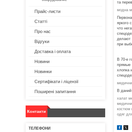
та пере
модна м
Прайс-листи
Первона
Статті
яркого 
что нег
Про нас
спецоде
делают 
Відгуки
при выб
Доставка і оплата
В 70-е 
Новини
прямые 
хлопка 
Новинки
спецоде
Сертифікати і ліцензії
медични
В даний 
Поширені запитання
халат м
медични
костюм 
Контакти
одяг для