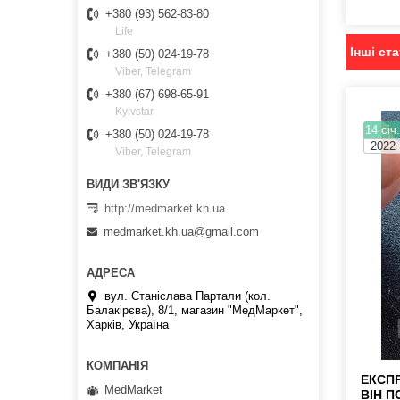
+380 (93) 562-83-80
Life
Інші ста
+380 (50) 024-19-78
Viber, Telegram
+380 (67) 698-65-91
Kyivstar
14 січ
+380 (50) 024-19-78
2022
Viber, Telegram
http://medmarket.kh.ua
medmarket.kh.ua@gmail.com
вул. Станіслава Партали (кол.
Балакірєва), 8/1, магазин "МедМаркет",
Харків, Україна
ЕКСПР
MedMarket
ВІН П