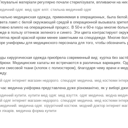
в'язувальні матеріали регулярно почали стерилізувати, впливаючи на ни
едичний одяг.
мед одяг еліт.
стильна медичний одяг
чально медицинская одежда, применяемая в операционных, была белой.
света ламп с белой окружающей средой в операционной вызывала зрител
ативно влияло на операционный процесс. В 50-е и 60-е годы многие больн
жде в пользу оттенков зеленого и синего. Эти цвета контрастируют окр
пятна яркой красной крови менее заметными на спецодежде. Многие бол
оре униформы для медицинского персонала для того, чтобы обозначить 
годы хирургическая одежда приобрела современный вид: куртка без заст
брюки. Медицинские халаты же встречаются в различных вариациях. Од
или смесовой ткани (хлопок с полиэстером), благодаря чему врачи и ме
жду.
й одяг інтернет магазин недорого. спецодяг медична
.
мед костюми інтер
час медична уніформа представлена дуже різноманітно, як у виборі джинсі
едичний купити
.
купити мед одяг. мед взуття. одяг медична. модна меди
й одяг інтернет магазин недорого.
спецодяг медична.
мед костюми інтер
медичний. медична одяг. хірургічний костюм.
модний доктор інтернет маг
 лікарів
.
медична форма купити