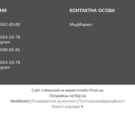
 562-83-80
МедМаркет
 024-19-78
legram
 698-65-91
 024-19-78
legram
Сайт створений на маркетплейсі
Prom.ua
Продавець на Bigl.ua
MedMarket |
Поскаржитися на контент
|
Політика конфіденційності
Select Language
▼