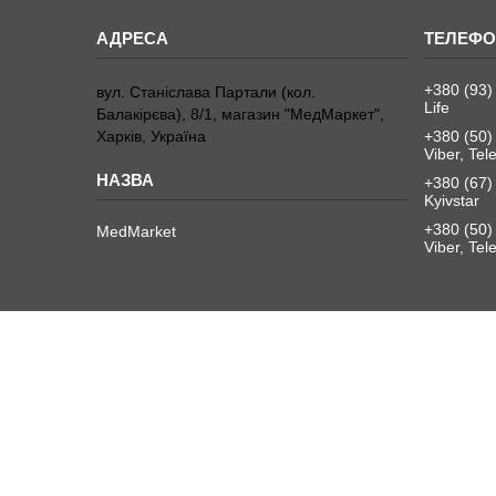
+380 (93)
вул. Станіслава Партали (кол.
Life
Балакірєва), 8/1, магазин "МедМаркет",
Харків, Україна
+380 (50)
Viber, Te
+380 (67)
Kyivstar
+380 (50)
MedMarket
Viber, Te