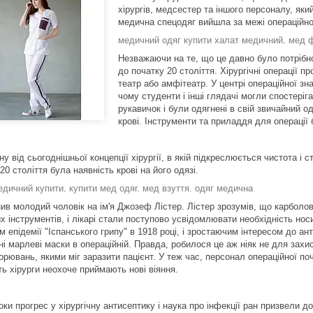
хірургів, медсестер та іншого персоналу, як
медична спецодяг вийшла за межі операційно
медичний одяг купити халат медичний
.
мед 
Незважаючи на те, що це давно було потрібно
до початку 20 століття. Хірургічні операції 
театр або амфітеатр. У центрі операційної зн
чому студенти і інші глядачі могли спостеріг
рукавичок і були одягнені в свій звичайний о
крові. Інструменти та приладдя для операції
ну від сьогоднішньої концепції хірургії, в якій підкреслюється чистота і
20 століття була наявність крові на його одязі.
едичний купити
.
купити мед одяг. мед взуття.
одяг медична
нив молодий чоловік на ім'я Джозеф Лістер. Лістер зрозумів, що карболо
 інструментів, і лікарі стали поступово усвідомлювати необхідність носи
 епідемії "Іспанського грипу" в 1918 році, і зростаючим інтересом до ант
і марлеві маски в операційній. Правда, робилося це аж ніяк не для захис
орювань, якими міг заразити пацієнт. У теж час, персонал операційної по
ь хірурги неохоче приймають нові віяння.
оки прогрес у хірургічну антисептику і наука про інфекції ран призвели д