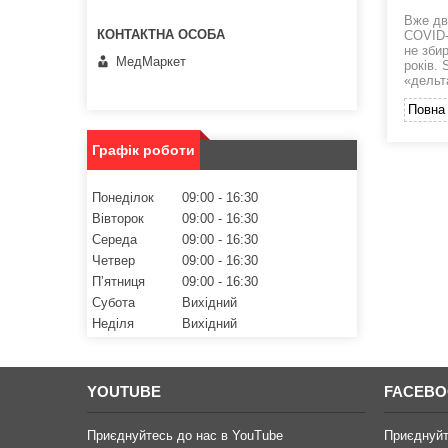
Вже дв
COVID-1
не збир
МедМаркет
років. 
«дельт
Повна 
Графік роботи
Понеділок
09:00
16:30
Вівторок
09:00
16:30
Середа
09:00
16:30
Четвер
09:00
16:30
Пʼятниця
09:00
16:30
Субота
Вихідний
Неділя
Вихідний
YOUTUBE
FACEB
Приєднуйтесь до нас в YouTube
Приєднуйт