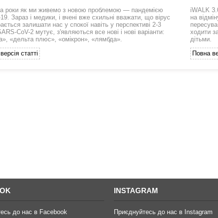
а роки як ми живемо з новою проблемою — пандемією
iWALK 3.
9. Зараз і медики, і вчені вже схильні вважати, що вірус
на відмі
ається залишати нас у спокої навіть у перспективі 2-3
пересува
SARS-CoV-2 мутує, з'являються все нові і нові варіанти:
ходити з
а», «дельта плюс», «омікрон», «лямбда».
дітьми.
версія статті
Повна ве
OOK
INSTAGRAM
есь до нас в Facebook
Приєднуйтесь до нас в Instagram