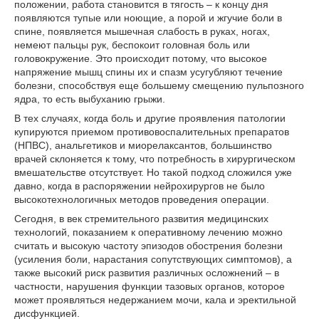
положении, работа становится в тягость – к концу дня
появляются тупые или ноющие, а порой и жгучие боли в
спине, появляется мышечная слабость в руках, ногах,
немеют пальцы рук, беспокоит головная боль или
головокружение. Это происходит потому, что высокое
напряжение мышц спины их и спазм усугубляют течение
болезни, способствуя еще большему смещению пульпозного
ядра, то есть выбуханию грыжи.
В тех случаях, когда боль и другие проявления патологии
купируются приемом противовоспалительных препаратов
(НПВС), анальгетиков и миорелаксантов, большинство
врачей склоняется к тому, что потребность в хирургическом
вмешательстве отсутствует. Но такой подход сложился уже
давно, когда в распоряжении нейрохирургов не было
высокотехнологичных методов проведения операции.
Сегодня, в век стремительного развития медицинских
технологий, показанием к оперативному лечению можно
считать и высокую частоту эпизодов обострения болезни
(усиления боли, нарастания сопутствующих симптомов), а
также высокий риск развития различных осложнений – в
частности, нарушения функции тазовых органов, которое
может проявляться недержанием мочи, кала и эректильной
дисфункцией.