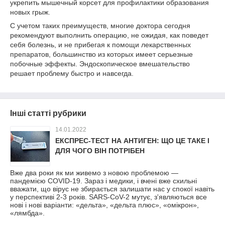
укрепить мышечный корсет для профилактики образования
новых грыж.
С учетом таких преимуществ, многие доктора сегодня
рекомендуют выполнить операцию, не ожидая, как поведет
себя болезнь, и не прибегая к помощи лекарственных
препаратов, большинство из которых имеет серьезные
побочные эффекты. Эндоскопическое вмешательство
решает проблему быстро и навсегда.
Інші статті рубрики
14.01.2022
ЕКСПРЕС-ТЕСТ НА АНТИГЕН: ЩО ЦЕ ТАКЕ І
ДЛЯ ЧОГО ВІН ПОТРІБЕН
Вже два роки як ми живемо з новою проблемою —
пандемією COVID-19. Зараз і медики, і вчені вже схильні
вважати, що вірус не збирається залишати нас у спокої навіть
у перспективі 2-3 років. SARS-CoV-2 мутує, з'являються все
нові і нові варіанти: «дельта», «дельта плюс», «омікрон»,
«лямбда».