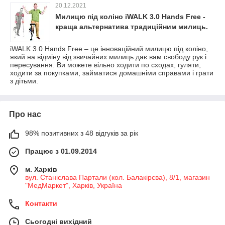
20.12.2021
Милицю під коліно iWALK 3.0 Hands Free -
краща альтернатива традиційним милиць.
iWALK 3.0 Hands Free – це інноваційний милицю під коліно,
який на відміну від звичайних милиць дає вам свободу рук і
пересування. Ви можете вільно ходити по сходах, гуляти,
ходити за покупками, займатися домашніми справами і грати
з дітьми.
Про нас
98% позитивних з 48 відгуків за рік
Працює з 01.09.2014
м. Харків
вул. Станіслава Партали (кол. Балакірєва), 8/1, магазин
"МедМаркет", Харків, Україна
Контакти
Сьогодні вихідний