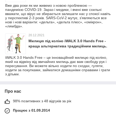
Вже два роки як ми живемо з новою проблемою —
пандемією COVID-19. Зараз і медики, і вчені вже схильні
вважати, що вірус не збирається залишати нас у спокої навіть
у перспективі 2-3 років. SARS-CoV-2 мутує, з'являються все
нові і нові варіанти: «дельта», «дельта плюс», «омікрон»,
«лямбда».
20.12.2021
Милицю під коліно iWALK 3.0 Hands Free -
краща альтернатива традиційним милиць.
iWALK 3.0 Hands Free – це інноваційний милицю під коліно,
який на відміну від звичайних милиць дає вам свободу рук і
пересування. Ви можете вільно ходити по сходах, гуляти,
ходити за покупками, займатися домашніми справами і грати
з дітьми.
Про нас
98% позитивних з 48 відгуків за рік
Працює з 01.09.2014