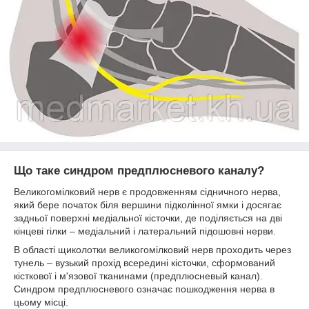
Що таке синдром предплюсневого каналу?
Великогомілковий нерв є продовженням сідничного нерва,
який бере початок біля вершини підколінної ямки і досягає
задньої поверхні медіальної кісточки, де поділяється на дві
кінцеві гілки – медіальний і латеральний підошовні нерви.
В області щиколотки великогомілковий нерв проходить через
тунель – вузький прохід всередині кісточки, сформований
кісткової і м'язової тканинами (предплюсневый канал).
Синдром предплюсневого означає пошкодження нерва в
цьому місці.