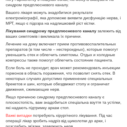
синдром предплюсневого каналу.
Вашого лікаря можуть знадобитися результати
електроміографії, яка допоможе виявити дисфункцію нерва, і
МРТ, якщо є підозра на надлишковий ріст кістки.
Лікування синдрому предплюсневого каналу
залежить від
ваших симптомів і викликала їх причини.
Лечение на дому включает прием противовоспалительных
препаратов (в том числе – нестероидных), которые помогут
уменьшить отек и облегчить симптомы. Отдых и холодные
компрессы также помогут облегчить состояние пациента.
Если боль не проходит, врач может рекомендовать инъекции
гормонов в область поражения, что позволит снять отек. В
некоторых случаях допустимо применение специальных
брекетов и шин, которые обездвижат стопу и ограничат
движения, сжимающие нерв.
Якщо причиною синдрому предплюсневого каналу є
плоскостопість, вам знадобиться спеціальна взуття та устілки,
які надають підтримку аркам стоп.
Важкі випадки
потребують хірургічного лікування. Під час
операції лікар зробить надріз від щиколотки до арки, і
розслабить зв'язки, здавлюють нерв.