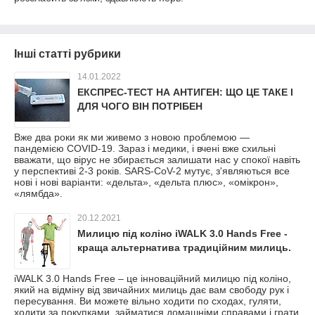
Інші статті рубрики
14.01.2022
ЕКСПРЕС-ТЕСТ НА АНТИГЕН: ЩО ЦЕ ТАКЕ І
ДЛЯ ЧОГО ВІН ПОТРІБЕН
Вже два роки як ми живемо з новою проблемою —
пандемією COVID-19. Зараз і медики, і вчені вже схильні
вважати, що вірус не збирається залишати нас у спокої навіть
у перспективі 2-3 років. SARS-CoV-2 мутує, з'являються все
нові і нові варіанти: «дельта», «дельта плюс», «омікрон»,
«лямбда».
20.12.2021
Милицю під коліно iWALK 3.0 Hands Free -
краща альтернатива традиційним милиць.
iWALK 3.0 Hands Free – це інноваційний милицю під коліно,
який на відміну від звичайних милиць дає вам свободу рук і
пересування. Ви можете вільно ходити по сходах, гуляти,
ходити за покупками, займатися домашніми справами і грати