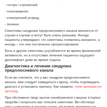
- гостра і стріляючий;
- поколювання;
- електричний розряд;
- печіння.
Симптомы синдрома предплюсневого канала меняются от
случая к случаю и могут быть очень разными. Иногда
пациенты утверждают, что симптомы появились внезапно, а
иногда – что они постепенно прогрессировали.
Боль и другие симптомы усугубляются во время физической
активности, но в отсутствие лечения пациенты ощущают
дискомфорт даже во время отдыха.
Диагностика и лечение синдрома
предплюсневого канала
Если вы считаете, что у вас синдром предплюсневого
канала, вам следует наведаться к врачу, чтобы подтвердить
диагноз и установить причину. Как правило,
этим занимается
ортопед
.
При обстеженні лікар захоче ознайомитися з вашою історією
хвороби і попросить вас описати симптоми. Він обстежує
ногу і щиколотку в пошуках ознак, які можуть вказувати на