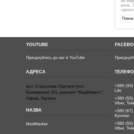
не збир
років. 
«дельт
Повна 
YOUTUBE
FACEB
Приєднуйтесь до нас в YouTube
Приєднуйт
+380 (93)
вул. Станіслава Партали (кол.
Life
Балакірєва), 8/1, магазин "МедМаркет",
Харків, Україна
+380 (50)
Viber, Te
+380 (67)
Kyivstar
+380 (50)
MedMarket
Viber, Te