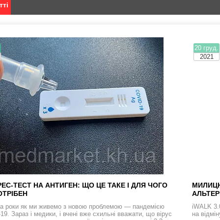
тті
.
20 груд.
2021
ЕС-ТЕСТ НА АНТИГЕН: ЩО ЦЕ ТАКЕ І ДЛЯ ЧОГО
МИЛИЦЮ
ОТРІБЕН
АЛЬТЕР
а роки як ми живемо з новою проблемою — пандемією
iWALK 3.
9. Зараз і медики, і вчені вже схильні вважати, що вірус
на відмі