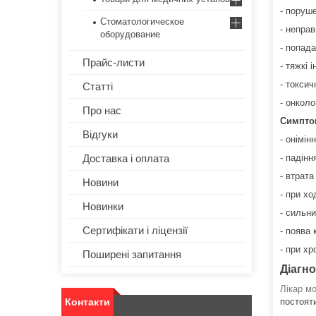
- поруш
Стоматологическое
- неправ
оборудование
- попада
Прайс-листи
- тяжкі і
- токсич
Статті
- онколо
Про нас
Симпто
Відгуки
- онімін
Доставка і оплата
- падінн
- втрата
Новини
- при хо
Новинки
- сильни
Сертифікати і ліцензії
- поява 
- при хр
Поширені запитання
Діагно
Лікар м
Контакти
постояти