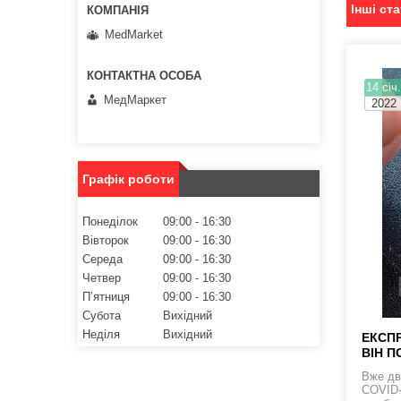
Інші ста
MedMarket
14 січ
МедМаркет
2022
Графік роботи
Понеділок
09:00
16:30
Вівторок
09:00
16:30
Середа
09:00
16:30
Четвер
09:00
16:30
Пʼятниця
09:00
16:30
Субота
Вихідний
Неділя
Вихідний
ЕКСПР
ВІН П
Вже дв
COVID-1