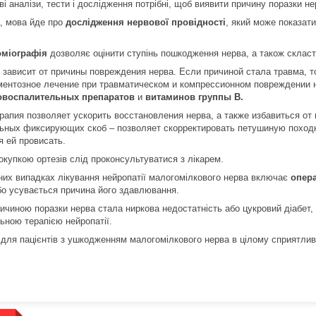
і аналізи, тести і дослідження потрібні, щоб виявити причину поразки не
, мова йде про
дослідження нервової провідності
, який може показати
оміографія
дозволяє оцінити ступінь пошкодження нерва, а також скласт
зависит от причины повреждения нерва. Если причиной стала травма, т
ентозное лечение при травматическом и компрессионном повреждении 
овоспалительных препаратов
и
витаминов группы В.
рапия позволяет ускорить восстановления нерва, а также избавиться о
ьных фиксирующих скоб – позволяет скорректировать петушиную походк
я ей провисать.
окупкою ортезів слід проконсультуватися з лікарем.
них випадках лікування нейропатії малогомілкового нерва включає
опер
бо усувається причина його здавлювання.
ичиною поразки нерва стала ниркова недостатність або цукровий діабет, 
ьною терапією нейропатії.
 для пацієнтів з ушкодженням малогомілкового нерва в цілому сприятлив