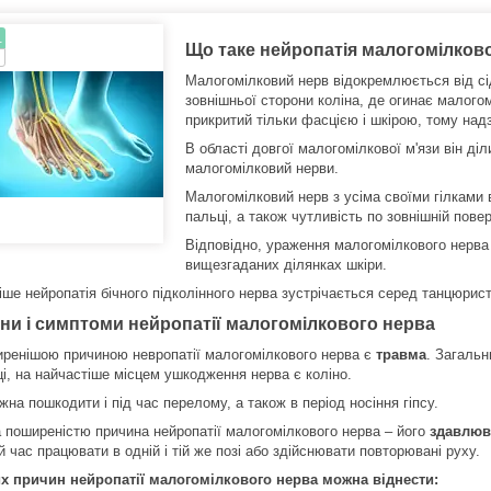
.
Що таке нейропатія малогомілков
Малогомілковий нерв відокремлюється від сідн
зовнішньої сторони коліна, де огинає малогомі
прикритий тільки фасцією і шкірою, тому над
В області довгої малогомілкової м'язи він діл
малогомілковий нерви.
Малогомілковий нерв з усіма своїми гілками в
пальці, а також чутливість по зовнішній поверх
Відповідно, ураження малогомілкового нерва в
вищезгаданих ділянках шкіри.
ше нейропатія бічного підколінного нерва зустрічається серед танцюрист
ни і симптоми нейропатії малогомілкового нерва
ренішою причиною невропатії малогомілкового нерва є
травма
. Загаль
ці, на найчастіше місцем ушкодження нерва є коліно.
на пошкодити і під час перелому, а також в період носіння гіпсу.
а поширеністю причина нейропатії малогомілкового нерва – його
здавлюв
 час працювати в одній і тій же позі або здійснювати повторювані руху.
х причин нейропатії малогомілкового нерва можна віднести: