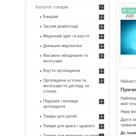
Каталог товарів
20 трав
2020
Бандажі
Засоби реабілітації
Медичний одяг та взуття
Домашня медтехніка
Масажне обладнання та
аксесуари
Взуття ортопедичне
Ортопедичні устілки та
Найчасті
аксесуари по догляду за
Причи
стопою
Найпоши
Подушки і матраци
якій точ
ортопедичні
Нерв мож
Товары для детей
Друга з
тривалий
Товари для краси і здоров'я
До інши
Товари для медичних установ