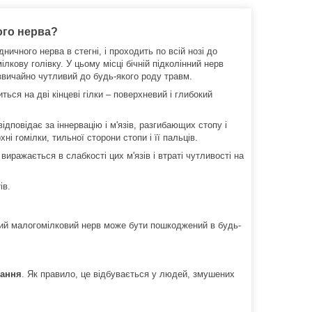
ого нерва?
ичного нерва в стегні, і проходить по всій нозі до
лкову голівку. У цьому місці бічній підколінний нерв
звичайно чутливий до будь-якого роду травм.
иться на дві кінцеві гілки – поверхневий і глибокий
ідповідає за іннервацію і м'язів, разгибающих стопу і
ні гомілки, тильної сторони стопи і її пальців.
иражається в слабкості цих м'язів і втраті чутливості на
ів.
ний малогомілковий нерв може бути пошкоджений в будь-
ання
. Як правило, це відбувається у людей, змушених