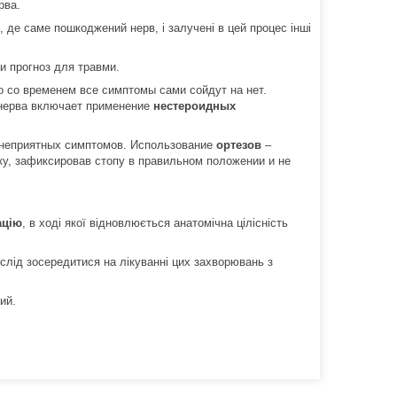
рва.
, де саме пошкоджений нерв, і залучені в цей процес інші
и прогноз для травми.
о со временем все симптомы сами сойдут на нет.
нерва включает применение
нестероидных
т неприятных симптомов. Использование
ортезов
–
у, зафиксировав стопу в правильном положении и не
ацію
, в ході якої відновлюється анатомічна цілісність
слід зосередитися на лікуванні цих захворювань з
ий.