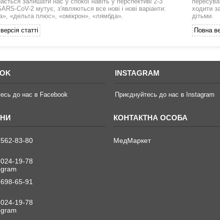
ається залишати нас у спокої навіть у перспективі 2-3
пересува
SARS-CoV-2 мутує, з'являються все нові і нові варіанти:
ходити з
а», «дельта плюс», «омікрон», «лямбда».
дітьми.
версія статті
Повна ве
OOK
INSTAGRAM
есь до нас в Facebook
Приєднуйтесь до нас в Instagram
 562-83-80
МедМаркет
 024-19-78
legram
 698-65-91
 024-19-78
legram