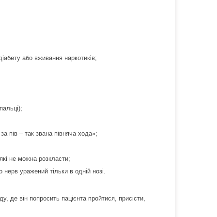
діабету або вживання наркотиків;
пальці);
за пів – так звана півняча хода»;
 які не можна розкласти;
о нерв уражений тільки в одній нозі.
у, де він попросить пацієнта пройтися, присісти,