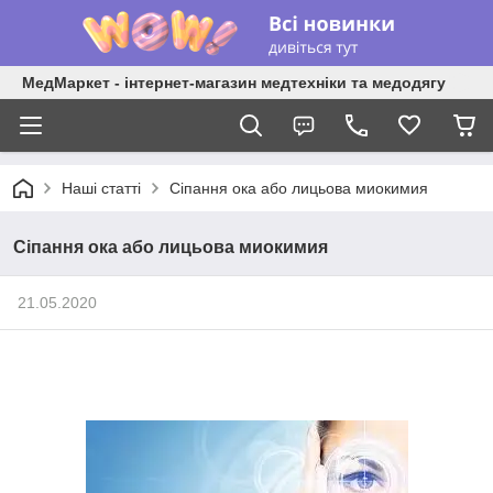
МедМаркет - інтернет-магазин медтехніки та медодягу
Наші статті
Сіпання ока або лицьова миокимия
Сіпання ока або лицьова миокимия
21.05.2020