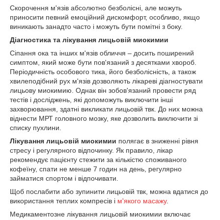
Скорочення м'язів абсолютно безболісні, але можуть
приносити певний емоційний дискомфорт, особливо, якщо
виникають занадто часто і можуть бути помітні з боку.
Діагностика та лікування лицьовій миокимии
Сіпання ока та інших м'язів обличчя – досить поширений
симптом, який може бути пов'язаний з десятками хвороб.
Періодичність особового тика, його безболісність, а також
хвилеподібний рух м'язів дозволяють лікареві діагностувати
лицьову миокимию. Однак він зобов'язаний провести ряд
тестів і досліджень, які допоможуть виключити інші
захворювання, здатні викликати лицьовій твк. До них можна
віднести МРТ головного мозку, яке дозволить виключити зі
списку пухлини.
Лікування лицьовій миокимии
полягає в зниженні рівня
стресу і регулярного відпочинку. Як правило, лікар
рекомендує пацієнту стежити за кількістю споживаного
кофеїну, спати не менше 7 годин на день, регулярно
займатися спортом і відпочивати.
Щоб послабити або зупинити лицьовій твк, можна вдатися до
використання теплих компресів і
м'якого масажу
.
Медикаментозне лікування лицьовій миокимии включає