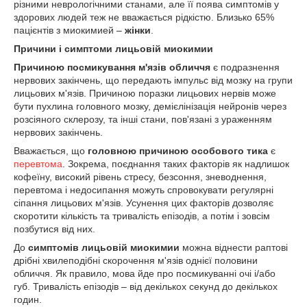
різними неврологічними станами, але її поява симптомів у
здорових людей теж не вважається рідкістю. Близько 65%
пацієнтів з миокимией –
жінки
.
Причини і симптоми лицьовій миокимии
Причиною посмикування м'язів обличчя
є подразнення
нервових закінчень, що передають імпульс від мозку на групи
лицьових м'язів. Причиною поразки лицьових нервів може
бути пухлина головного мозку, демієлінізація нейронів через
розсіяного склерозу, та інші стани, пов'язані з ураженням
нервових закінчень.
Вважається, що
головною причиною особового тика
є
перевтома
. Зокрема, поєднання таких факторів як надлишок
кофеїну, високий рівень стресу, безсоння, зневоднення,
перевтома і недосипання можуть спровокувати регулярні
сіпання лицьових м'язів. Усунення цих факторів дозволяє
скоротити кількість та тривалість епізодів, а потім і зовсім
позбутися від них.
До
симптомів лицьовій миокимии
можна віднести раптові
дрібні хвилеподібні скорочення м'язів однієї половини
обличчя. Як правило, мова йде про посмикуванні очі і/або
губ. Тривалість епізодів – від декількох секунд до декількох
годин.