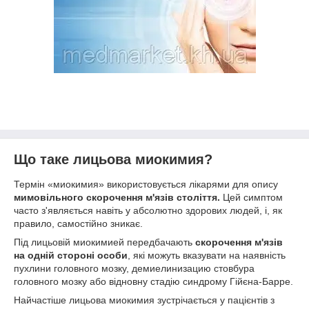
Що таке лицьова миокимия?
Термін «миокимия» використовується лікарями для опису
мимовільного скорочення м'язів століття.
Цей симптом
часто з'являється навіть у абсолютно здорових людей, і, як
правило, самостійно зникає.
Під лицьовій миокимией передбачають
скорочення м'язів
на одній стороні особи
, які можуть вказувати на наявність
пухлини головного мозку, демиелинизацию стовбура
головного мозку або відновну стадію синдрому Гійєна-Барре.
Найчастіше лицьова миокимия зустрічається у пацієнтів з