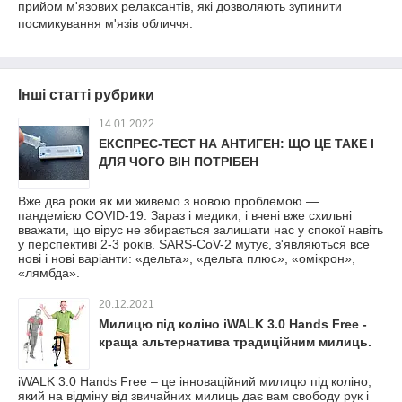
прийом м'язових релаксантів, які дозволяють зупинити
посмикування м'язів обличчя.
Інші статті рубрики
14.01.2022
ЕКСПРЕС-ТЕСТ НА АНТИГЕН: ЩО ЦЕ ТАКЕ І
ДЛЯ ЧОГО ВІН ПОТРІБЕН
Вже два роки як ми живемо з новою проблемою —
пандемією COVID-19. Зараз і медики, і вчені вже схильні
вважати, що вірус не збирається залишати нас у спокої навіть
у перспективі 2-3 років. SARS-CoV-2 мутує, з'являються все
нові і нові варіанти: «дельта», «дельта плюс», «омікрон»,
«лямбда».
20.12.2021
Милицю під коліно iWALK 3.0 Hands Free -
краща альтернатива традиційним милиць.
iWALK 3.0 Hands Free – це інноваційний милицю під коліно,
який на відміну від звичайних милиць дає вам свободу рук і