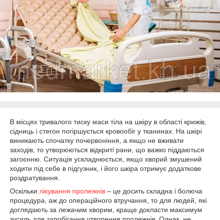
В місцях тривалого тиску маси тіла на шкіру в області крижів,
сідниць і стегон погіршується кровообіг у тканинах. На шкірі
виникають спочатку почервоніння, а якщо не вживати
заходів, то утворюються відкриті рани, що важко піддаються
загоєнню. Ситуація ускладнюється, якщо хворий змушений
ходити під себе в підгузник, і його шкіра отримує додаткове
роздратування.
Оскільки
лікування пролежнів
– це досить складна і болюча
процедура, аж до операційного втручання, то для людей, які
доглядають за лежачим хворим, краще докласти максимум
зусиль для запобігання утворення пролежнів. Однак, не