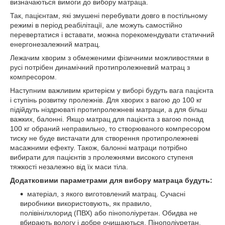
визначаються вимоги до вибору матраца.
Так, пацієнтам, які змушені перебувати довго в постільному
режимі в період реабілітації, але можуть самостійно
перевертатися і вставати, можна порекомендувати статичний
енергонезалежний матрац.
Лежачим хворим з обмеженими фізичними можливостями в
русі потрібен динамічний протипролежневий матрац з
компресором.
Наступним важливим критерієм у виборі будуть вага пацієнта
і ступінь розвитку пролежнів. Для хворих з вагою до 100 кг
підійдуть ніздрюваті протипролежневі матраци, а для більш
важких, балонні. Якщо матрац для пацієнта з вагою понад
100 кг обраний неправильно, то створюваного компресором
тиску не буде вистачати для створення протипролежневі
масажними ефекту. Також, балонні матраци потрібно
вибирати для пацієнтів з пролежнями високого ступеня
тяжкості незалежно від їх маси тіла.
Додатковими параметрами для вибору матраца будуть:
матеріал, з якого виготовлений матрац. Сучасні
виробники використовують, як правило,
полівінілхлорид (ПВХ) або пінополіуретан. Обидва не
вбирають вологу і добре очищаються. Пінополіуретан,