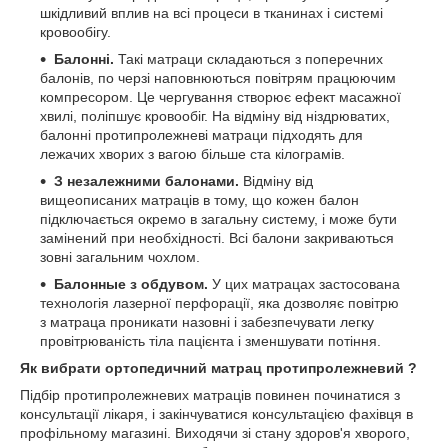
шкідливий вплив на всі процеси в тканинах і системі
кровообігу.
Балонні.
Такі матраци складаються з поперечних
балонів, по черзі наповнюються повітрям працюючим
компресором. Це чергування створює ефект масажної
хвилі, поліпшує кровообіг. На відміну від ніздрюватих,
балонні протипролежневі матраци підходять для
лежачих хворих з вагою більше ста кілограмів.
З незалежними балонами.
Відміну від
вищеописаних матраців в тому, що кожен балон
підключається окремо в загальну систему, і може бути
замінений при необхідності. Всі балони закриваються
зовні загальним чохлом.
Балонные з обдувом.
У цих матрацах застосована
технологія лазерної перфорації, яка дозволяє повітрю
з матраца проникати назовні і забезпечувати легку
провітрюваність тіла пацієнта і зменшувати потіння.
Як вибрати ортопедичний матрац протипролежневий ?
Підбір протипролежневих матраців повинен починатися з
консультації лікаря, і закінчуватися консультацією фахівця в
профільному магазині. Виходячи зі стану здоров'я хворого,