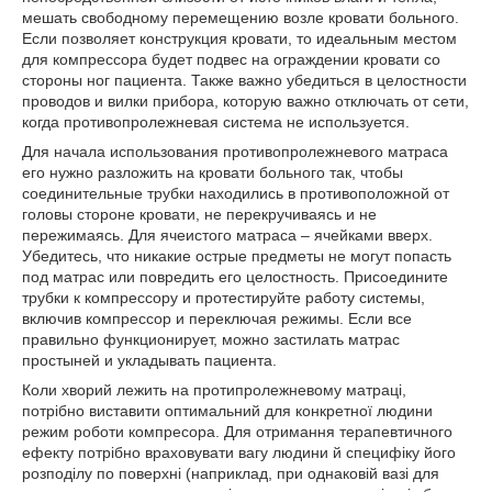
мешать свободному перемещению возле кровати больного.
Если позволяет конструкция кровати, то идеальным местом
для компрессора будет подвес на ограждении кровати со
стороны ног пациента. Также важно убедиться в целостности
проводов и вилки прибора, которую важно отключать от сети,
когда противопролежневая система не используется.
Для начала использования противопролежневого матраса
его нужно разложить на кровати больного так, чтобы
соединительные трубки находились в противоположной от
головы стороне кровати, не перекручиваясь и не
пережимаясь. Для ячеистого матраса – ячейками вверх.
Убедитесь, что никакие острые предметы не могут попасть
под матрас или повредить его целостность. Присоедините
трубки к компрессору и протестируйте работу системы,
включив компрессор и переключая режимы. Если все
правильно функционирует, можно застилать матрас
простыней и укладывать пациента.
Коли хворий лежить на протипролежневому матраці,
потрібно виставити оптимальний для конкретної людини
режим роботи компресора. Для отримання терапевтичного
ефекту потрібно враховувати вагу людини й специфіку його
розподілу по поверхні (наприклад, при однаковій вазі для