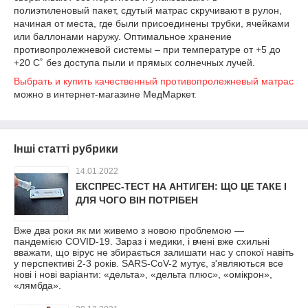
полиэтиленовый пакет, сдутый матрас скручивают в рулон,
начиная от места, где были присоединены трубки, ячейками
или баллонами наружу. Оптимальное хранение
противопролежневой системы – при температуре от +5 до
+20 С˚ без доступа пыли и прямых солнечных лучей.
Выбрать и купить качественный противопролежневый матрас
можно в интернет-магазине МедМаркет.
Інші статті рубрики
14.01.2022
ЕКСПРЕС-ТЕСТ НА АНТИГЕН: ЩО ЦЕ ТАКЕ І
ДЛЯ ЧОГО ВІН ПОТРІБЕН
Вже два роки як ми живемо з новою проблемою —
пандемією COVID-19. Зараз і медики, і вчені вже схильні
вважати, що вірус не збирається залишати нас у спокої навіть
у перспективі 2-3 років. SARS-CoV-2 мутує, з'являються все
нові і нові варіанти: «дельта», «дельта плюс», «омікрон»,
«лямбда».