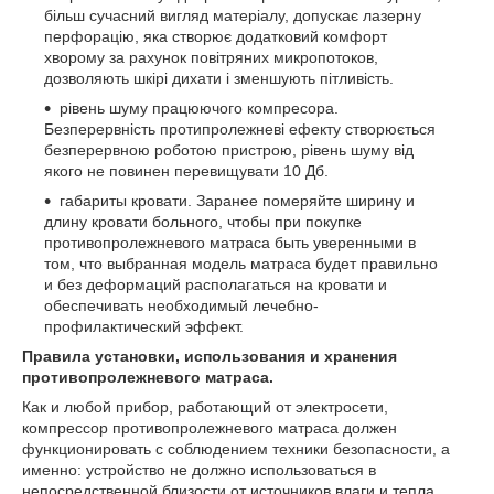
більш сучасний вигляд матеріалу, допускає лазерну
перфорацію, яка створює додатковий комфорт
хворому за рахунок повітряних микропотоков,
дозволяють шкірі дихати і зменшують пітливість.
рівень шуму працюючого компресора.
Безперервність протипролежневі ефекту створюється
безперервною роботою пристрою, рівень шуму від
якого не повинен перевищувати 10 Дб.
габариты кровати. Заранее померяйте ширину и
длину кровати больного, чтобы при покупке
противопролежневого матраса быть уверенными в
том, что выбранная модель матраса будет правильно
и без деформаций располагаться на кровати и
обеспечивать необходимый лечебно-
профилактический эффект.
Правила установки, использования и хранения
противопролежневого матраса.
Как и любой прибор, работающий от электросети,
компрессор противопролежневого матраса должен
функционировать с соблюдением техники безопасности, а
именно: устройство не должно использоваться в
непосредственной близости от источников влаги и тепла,