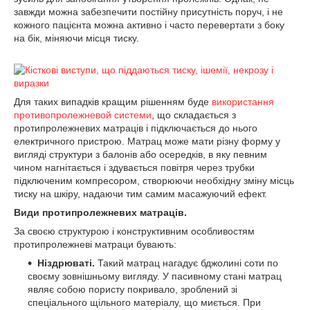
завжди можна забезпечити постійну присутність поруч, і не
кожного пацієнта можна активно і часто перевертати з боку
на бік, міняючи місця тиску.
Для таких випадків кращим рішенням буде
використання
противопролежневой системи
, що складається з
протипролежневих матраців і підключається до нього
електричного пристрою. Матрац може мати різну форму у
вигляді структури з балонів або осередків, в яку певним
чином нагнітається і здувається повітря через трубки
підключеним компресором, створюючи необхідну зміну місць
тиску на шкіру, надаючи тим самим масажуючий ефект.
Види протипролежневих матраців.
За своєю структурою і конструктивним особливостям
протипролежневі матраци бувають:
Ніздрюваті.
Такий матрац нагадує бджолині соти по
своєму зовнішньому вигляду. У пасивному стані матрац
являє собою пористу покривало, зроблений зі
спеціального щільного матеріалу, що миється. При