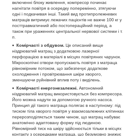
включенні блоку живлення, компресор починає
нагнітати повітря в осередку поперемінно, зтягуючи
одні і подкачивая інші. Такий вид протипролежневих
матраців витримує лежачих пацієнтів не важче 100 кг у
посттравматичний або постопераційний період, а
також при ураженнях центральної нервової системи і т.
п.
Комірчасті з обдувом.
Це описаний вище
ніздрюватий матрац з додатковою лазерної
перфорацією в матеріалі в місцях повітряних чарунок.
Мікроскопічні отвори пропускають повітря з матраца
рівномірним потоком, що забезпечує додаткове
охолодження і провітрювання шкіри хворого,
зменшуючи руйнівний вплив поту і виділень.
Комірчасті енергонезалежні.
Автономний
ніздрюватий матрац використовується без компресора.
Його можна надути за допомогою ручного насоса.
Принцип дії такого матраца полягає в наступному: під
тиском тіла хворого повітря у взаємозалежних клітинках
перерозподіляється таким чином, що матрац набуває
анатомічно адаптовану форму під людиною.
Рівномірний тиск на шкіру здійснюється тільки в місцях
контакту з осередками матраца, що безумовно знижує