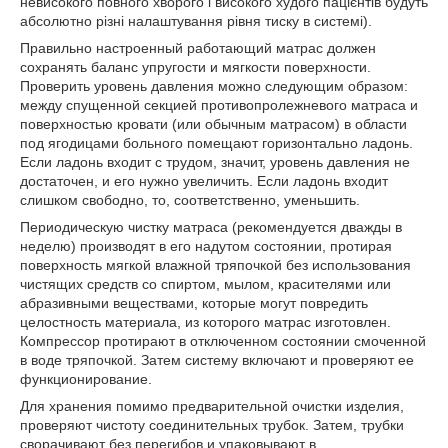
невисокого повного хворого і високого худого пацієнтів будуть
абсолютно різні налаштування рівня тиску в системі).
Правильно настроенный работающий матрас должен
сохранять баланс упругости и мягкости поверхности.
Проверить уровень давления можно следующим образом:
между спущенной секцией противопролежневого матраса и
поверхностью кровати (или обычным матрасом) в области
под ягодицами больного помещают горизонтально ладонь.
Если ладонь входит с трудом, значит, уровень давления не
достаточен, и его нужно увеличить. Если ладонь входит
слишком свободно, то, соответственно, уменьшить.
Периодическую чистку матраса (рекомендуется дважды в
неделю) производят в его надутом состоянии, протирая
поверхность мягкой влажной тряпочкой без использования
чистящих средств со спиртом, мылом, красителями или
абразивными веществами, которые могут повредить
целостность материала, из которого матрас изготовлен.
Компрессор протирают в отключенном состоянии смоченной
в воде тряпочкой. Затем систему включают и проверяют ее
функционирование.
Для хранения помимо предварительной очистки изделия,
проверяют чистоту соединительных трубок. Затем, трубки
сворачивают без перегибов и упаковывают в