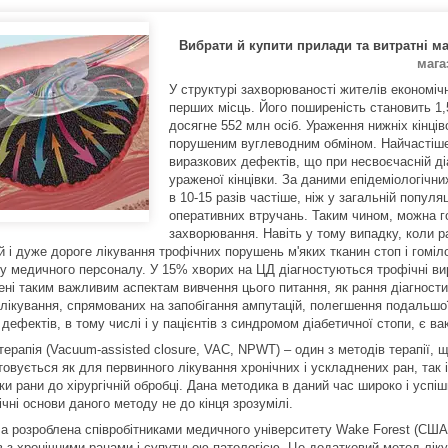
Вибрати й купити прилади та витратні м
мага
У структурі захворюваності жителів економіч
перших місць. Його поширеність становить 1,5
досягне 552 млн осіб. Ураження нижніх кінців
порушеним вуглеводним обміном. Найчастіше
виразкових дефектів, що при несвоєчасній ді
ураженої кінцівки. За даними епідеміологічн
в 10-15 разів частіше, ніж у загальній популя
оперативних втручань. Таким чином, можна го
захворювання. Навіть у тому випадку, коли р
 і дуже дороге лікування трофічних порушень м'яких тканин стоп і гоміл
су медичного персоналу. У 15% хворих на ЦД діагностуються трофічні вир
ні таким важливим аспектам вивчення цього питання, як рання діагностика
лікування, спрямованих на запобігання ампутацій, полегшення подальшої 
дефектів, в тому числі і у пацієнтів з синдромом діабетичної стопи, є ва
ерапія (Vacuum-assisted closure, VAC, NPWT) – один з методів терапії, 
овується як для первинного лікування хронічних і ускладнених ран, так 
ки рани до хірургічній обробці. Дана методика в даний час широко і успіш
ічні основи даного методу не до кінця зрозумілі.
а розроблена співробітниками медичного університету Wake Forest (США)
ів з хронічними ранами і супутньою патологією. Це додатковий метод лі