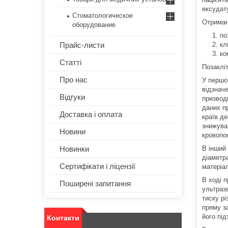
ексудату
Стоматологическое
Отриман
оборудование
по
Прайс-листи
кл
ко
Статті
Позаклі
Про нас
У першо
відзнач
Відгуки
призвод
даних п
Доставка і оплата
країв д
знижува
Новини
кровопос
Новинки
В інший
діаметр
Сертифікати і ліцензії
матеріа
В ході 
Поширені запитання
ультраз
тиску рі
пряму за
його пі
Контакти