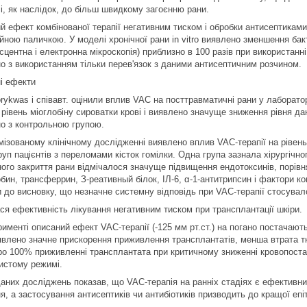
 і, як наслідок, до більш швидкому загоєнню рани.
й ефект комбінованої терапії негативним тиском і обробки антисептиками
ійною паличкою. У моделі хронічної рани in vitro виявлено зменшення бак
ентна і електронна мікроскопія) приблизно в 100 разів при використанні
но з використанням тільки перев'язок з даними антисептичним розчином.
і ефекти
rykwas і співавт. оцінили вплив VAC на посттравматичні рани у лаборато
 рівень міоглобіну сироватки крові і виявлено значуще зниження рівня д
но з контрольною групою.
мізованому клінічному дослідженні виявлено вплив VAC-терапії на рівен
руп пацієнтів з переломами кісток гомілки. Одна група зазнала хірургічно
ного закриття рани відмічалося значуще підвищення ендотоксинів, порівня
обин, трансферрин, З-реативный білок, ІЛ-6, α-1-антитрипсин і фактори 
 до висновку, що незначне системну відповідь при VAC-терапії стосувал
ся ефективність лікування негативним тиском при трансплантації шкіри.
рименті описаний ефект VAC-терапії (-125 мм рт.ст.) на погано постачаю
иявлено значне прискорення приживлення трансплантатів, менша втрата тка
про 100% приживленні трансплантата при критичному зниженні кровопоста
истому режимі.
аних досліджень показав, що VAC‑терапія на ранніх стадіях є ефективним
я, а застосування антисептиків чи антибіотиків призводить до кращої епіт