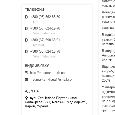
Багато а
мають о
Доведен
рівнем ц
+380 (93) 562-83-80
терапія
Life
Клітинн
+380 (50) 024-19-78
Viber, Telegram
В одній
тварин 
+380 (67) 698-65-91
негативн
Kyivstar
В ході о
+380 (50) 024-19-78
Автори 
Viber, Telegram
час як і
Відзначе
випробув
http://medmarket.kh.ua
викорис
medmarket.kh.ua@gmail.com
200%.
У літера
від'ємно
виявлен
вул. Станіслава Партали (кол.
на лабор
Балакірєва), 8/1, магазин "МедМаркет",
контрол
Харків, Україна
групі, 