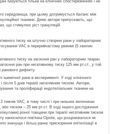
ані базуються тільки на клінічних спостереженнях і не
ого середовища, при цьому дотримується баланс між
грануляційної тканини. Деякі автори припускають, що
аз, що стимулює ріст грануляцій.
ативного тиску на штучно створені рани у лабораторних
стосування VAC в переривчастому режимі (5 хвилин
гативного тиску на загоєння ран у лабораторних тварин.
гоєння ран при негативному тиску 125 мм рт.ст., у той
щі ранового дефекту.
 ішемічної рани в експерименті. У ході клінічного
 і після 5 днів терапії негативним тиском. Автори,
мування та проліферації ендотеліальних тканини на
 2 тижнів VAC, в тому числі і при низьких величинах
, або тиском – 25 мм рт.ст. В ході іншого дослідження
лікулами) різної товщини при терапії негативним тиском
афту наносилося пов'язка Opsite, що розцінювалося як
ло значуще і більш раннє прискорення епітелізації в