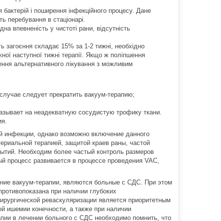
бактерій і поширення інфекційного процесу. Дане
ть перебування в стаціонарі.
на впевненість у чистоті рани, відсутність
ь загоєння складає 15% за 1-2 тижні, необхідно
ної наступної тижні терапії. Якщо ж поліпшення
ення альтернативного лікування з можливим
случае следует прекратить вакуум-терапию;
азывает на неадекватную сосудистую трофику ткани.
ия.
й инфекции, однако возможно включение данного
ериальной терапией, защитой краев раны, частой
ытий. Необходим более частый контроль размеров
ный процесс развивается в процессе проведения VAC,
.
ение вакуум-терапии, являются больные с СДС. При этом
ротивопоказана при наличии глубоких
ирургической реваскуляризации является приоритетным
й ишемии конечности, а также при наличии
пии в лечении больного с СДС необходимо помнить, что