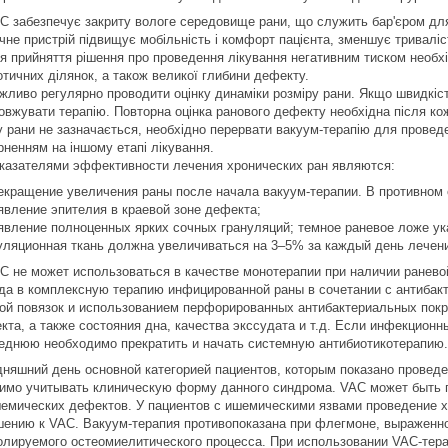
C забезпечує закриту вологе середовище рани, що служить бар'єром для 
ічне пристрій підвищує мобільність і комфорт пацієнта, зменшує триваліс
я прийняття рішення про проведення лікування негативним тиском необхід
отичних ділянок, а також великої глибини дефекту.
жливо регулярно проводити оцінку динаміки розміру рани. Якщо швидкіст
овжувати терапію. Повторна оцінка ранового дефекту необхідна після кож
у рани не зазначається, необхідно перервати вакуум-терапію для провед
рненням на іншому етапі лікування.
казателями эффективности лечения хронических ран являются:
екращение увеличения раны после начала вакуум-терапии. В противном 
явление эпителия в краевой зоне дефекта;
явление полноценных ярких сочных грануляций; темное раневое ложе ук
уляционная ткань должна увеличиваться на 3–5% за каждый день лечен
C не может использоваться в качестве монотерапии при наличии ранево
да в комплексную терапию инфицированной раны в сочетании с антибакт
ой повязок и использованием перфорированных антибактериальных покр
кта, а также состояния дна, качества экссудата и т.д. Если инфекцион
еднюю необходимо прекратить и начать системную антибиотикотерапию
дняшний день основной категорией пациентов, которым показано провед
имо учитывать клиническую форму данного синдрома. VAC может быть п
емических дефектов. У пациентов с ишемическими язвами проведение х
шению к VAC. Вакуум-терапия противопоказана при флегмоне, выраженно
олируемого остеомиелитического процесса. При использовании VAC-тера