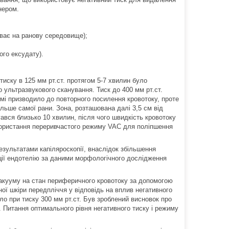
нером.
иває на ранову середовище);
ого ексудату).
ску в 125 мм рт.ст. протягом 5-7 хвилин було
 ультразвукового сканування. Тиск до 400 мм рт.ст.
мі призводило до повторного посилення кровотоку, проте
льше самої рани. Зона, розташована далі 3,5 см від
ався близько 10 хвилин, після чого швидкість кровотоку
икористання переривчастого режиму VAC для поліпшення
езультатами капіляроскопії, внаслідок збільшення
ації ендотелію за даними морфологічного дослідження
вакууму на стан периферичного кровотоку за допомогою
ої шкіри передпліччя у відповідь на вплив негативного
ало при тиску 300 мм рт.ст. Був зроблений висновок про
у. Питання оптимального рівня негативного тиску і режиму