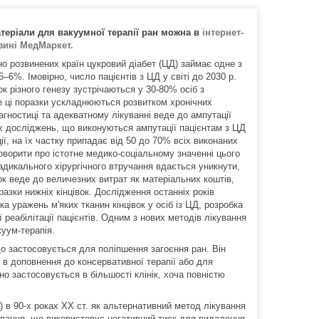
атеріали для вакуумної терапії ран можна в
інтернет-
зині МедМаркет.
но розвинених країн цукровий діабет (ЦД) займає одне з
–6%. Імовірно, число пацієнтів з ЦД у світі до 2030 р.
ок різного генезу зустрічаються у 30-80% осіб з
 ці поразки ускладнюються розвитком хронічних
агностиці та адекватному лікуванні веде до ампутації
их досліджень, що виконуються ампутації пацієнтам з ЦД
ції, на їх частку припадає від 50 до 70% всіх виконаних
ворити про істотне медико-соціальному значенні цього
адикального хірургічного втручання вдається уникнути,
ок веде до величезних витрат як матеріальних коштів,
азки нижніх кінцівок. Дослідження останніх років
 уражень м'яких тканин кінцівок у осіб із ЦД, розробка
реабілітації пацієнтів. Одним з нових методів лікування
куум-терапія.
що застосовується для поліпшення загоєння ран. Він
і в доповнення до консервативної терапії або для
но застосовується в більшості клінік, хоча повністю
 в 90-х роках ХХ ст. як альтернативний метод лікування
кування, що використовує негативний тиск для видалення