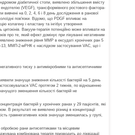
ндромом діабетичної стопи, виявлено збільшення вмісту
о ендотелію (VEGF), трансформівного ростового фактора-
и вивчені на 0, 2, 4, 6 і 8 день дослідження в ранової
колоїдні пов'язки. Відомо, що PDGF впливає на
цію колагену і еластану та інгібує утворення
ь цитокінів. Вакуум-терапія потенційно може впливати на
ків про те, який ефект домінує при лікуванні негативним
 виявлено зниження рівня MMP в ексудаті хронічних ран 5
П‑13, ММП‑2‑мРНК є наслідком застосування VAC, що і
негативного тиску з антимікробними та антисептичними
виявили значуще зниження кількості бактерій на 5 день
 застосовувалася VAC протягом 2 тижнів, по відношенню
начущого зменшення кількості бактерій не
ентрація бактерій у хронічних ранах у 29 пацієнтів, які
ом. В результаті не виявлено різниці в концентрації
кість грамнегативних коків значуще зменшилась у групі,
з обробкою рани антисептиками та місцевим
жувана комбінована терапія призводить до ліквідації