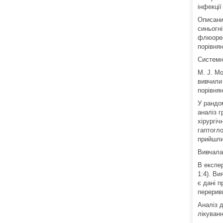
інфекції
Описани
синьогн
флюоресц
порівня
Системн
M. J. Mo
вивчили
порівня
У рандо
аналіз г
хірургіч
гаптогл
прийшли
Вивчала
В експе
1:4). В
є дані 
перерив
Аналіз д
лікуванн