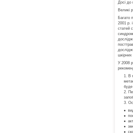
Досі до 
Великі р
Багато 
2001 р. 
статей с
синдромо
дослідже
посттрав
дослідже
шкірних 
У 2008 
рекомен
В 
мета
буде
Пе
запо
Ос
ви
по
ак
зм
ск