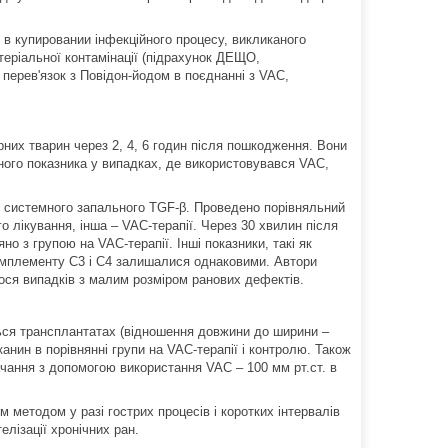
 в купировании інфекційного процесу, викликаного
теріальної контамінації (підрахунок ДЕЩО,
 перев'язок з Повідон-йодом в поєднанні з VAC,
рних тварин через 2, 4, 6 годин після пошкодження. Вони
аного показника у випадках, де використовувався VAC,
ь системного запального TGF-β. Проведено порівняльний
го лікування, інша – VAC-терапії. Через 30 хвилин після
но з групою на VAC-терапії. Інші показники, такі як
комплементу С3 і С4 залишалися однаковими. Автори
ося випадків з малим розміром ранових дефектів.
ться трансплантатах (відношення довжини до ширини –
нин в порівнянні групи на VAC‑терапії і контролю. Також
чання з допомогою використання VAC – 100 мм рт.ст. в
 методом у разі гострих процесів і коротких інтервалів
елізації хронічних ран.