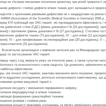
кінця не з'ясовані механізми посилення кровотоку при різній тривалості з
анові дефекти і глибокі дефекти м'яких тканин досі залишаються прерога
пацієнтів з хронічними раневыми дефектами не є кандидатами на реконст
і AWMA (Association of the Scientific Medical Societies in Germany) 2006 р
еред 674 публікацій про VAC-терапії, які підтверджували ефективність і
м діабетичної стопи (СДС) (рівень доказовості Ib (24 дослідження)), хрон
ння)) і пролежнях (рівень доказовості Ib (27 досліджень)). Стосовно гост
матичних дефектів тканин (73 дослідження), IV – для опіків (12 дослідже
ння), IV – для неінфікованих післяопераційних ран (20 досліджень), II –
трансплантатів (33 дослідження).
р. Всесвітньою організацією з вивчення загоєння ран та Міжнародною гру
дації по застосуванню VAC-терапії .
першу чергу слід звернути увагу на етіологію рани, а також супутню пато
болічного та психологічного станів пацієнта. Це дозволить забезпечити м
 найбільш ефективною.
рш, ніж почати VAC-терапію, важливо визначити мети лікування, пріоритет
бігти віддалені ускладнення, ретельно контролювати симптоматику, що д
новними цілями вакуумної терапії є:
далення ексудату і зменшення перираневого набряку;
силення мікроциркуляції в м'яких тканинах;
тивізація формування грануляційної тканини;
еншення розмірів і глибини рани;
орочення кількості можливих ускладнень та обсягу необхідного хірургічн