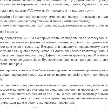
 з рани через герметичну пов'язку і спеціальну трубку, з'єднану з контей
і дані про ефекти VAC можуть бути розділені на наступні групи:
заклітинні (посилення кровотоку і зменшення набряку, що позитивно впл
ітинні (формування грануляційної тканини і клітинний синтез);
мплексні (очищення рани, контроль інфекції, можливість аналізу отриман
тинні ефекти
му дослідженні VAC на експериментальних моделях після застосування ти
ено максимальне посилення кровотоку, оцінене за допомогою дуплексного
ило до зниження кровотоку. Використання апарату в переривистому режи
ро тривалість цього ефекту немає. Область посиленого кровотоку була бі
ефекту, не піддавалася впливу. Ефект посилення кровотоку на 50% зберіг
лася нижче вихідного рівня. Був зроблений висновок про доцільність в
тачання в рані.
 експериментальній роботі було зареєстровано посилення кровотоку, за р
а судин, швидкості кровотоку, а також посилення ангіогенезу і проліфер
лу.
проспективного рандомізованого клінічного дослідження впливу ефектів 
вукового дуплексного сканування виявлено посилення кровотоку у інтактн
зної інтенсивності (25-500 мм рт.ст.). Значне збільшення кровотоку виник
лежність ступеня та тривалості гіперемії від величини негативного тиск
дтримки для даного ефекту залишається відкритим.