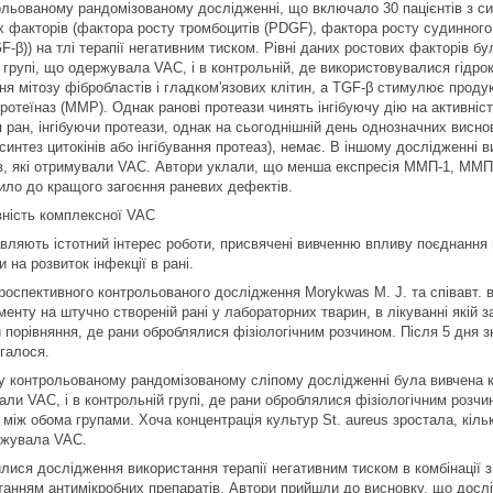
ольованому рандомізованому дослідженні, що включало 30 пацієнтів з си
х факторів (фактора росту тромбоцитів (PDGF), фактора росту судинног
F-β)) на тлі терапії негативним тиском. Рівні даних ростових факторів бул
в групі, що одержувала VAC, і в контрольній, де використовувалися гідро
я мітозу фібробластів і гладком'язових клітин, а TGF-β стимулює продук
отеїназ (ММР). Однак ранові протеази чинять інгібуючу дію на активніст
 ран, інгібуючи протеази, однак на сьогоднішній день однозначних виснов
синтез цитокінів або інгібування протеаз), немає. В іншому дослідженні
ів, які отримували VAC. Автори уклали, що менша експресія ММП-1, ММ
ило до кращого загоєння раневих дефектів.
ність комплексної VAC
вляють істотний інтерес роботи, присвячені вивченню впливу поєднання 
 на розвиток інфекції в рані.
проспективного контрольованого дослідження Morykwas M. J. та співавт. 
менту на штучно створеній рані у лабораторних тварин, в лікуванні якій
и порівняння, де рани оброблялися фізіологічним розчином. Після 5 дня з
ігалося.
у контрольованому рандомізованому сліпому дослідженні була вивчена конц
ли VAC, і в контрольній групі, де рани оброблялися фізіологічним розчин
 між обома групами. Хоча концентрація культур St. aureus зростала, кіль
жувала VAC.
лися дослідження використання терапії негативним тиском в комбінації 
танням антимікробних препаратів. Автори прийшли до висновку, що дослід