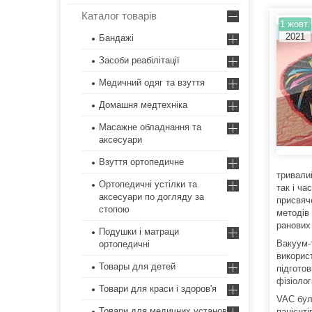
Каталог товарів
1 жовт.
2021
Бандажі
Засоби реабілітації
Медичний одяг та взуття
Домашня медтехніка
Масажне обладнання та
аксесуари
Взуття ортопедичне
тривалий
Ортопедичні устілки та
так і ча
аксесуари по догляду за
присвяче
стопою
методів 
ранових 
Подушки і матраци
Вакуум-т
ортопедичні
використ
Товары для детей
підготов
фізіолог
Товари для краси і здоров'я
VAC бул
Товари для медичних установ
пацієнт