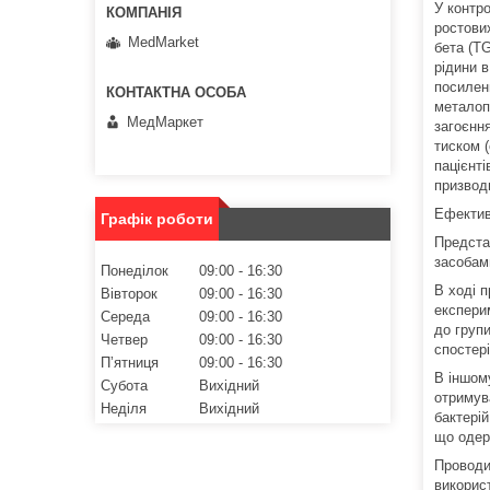
У контр
ростови
MedMarket
бета (TG
рідини 
посиленн
металопр
МедМаркет
загоєння
тиском (
пацієнт
призвод
Ефектив
Графік роботи
Предста
засобами
Понеділок
09:00
16:30
В ході 
Вівторок
09:00
16:30
експери
Середа
09:00
16:30
до груп
Четвер
09:00
16:30
спостер
Пʼятниця
09:00
16:30
В іншом
Субота
Вихідний
отримува
Неділя
Вихідний
бактерій
що одер
Проводи
викорис