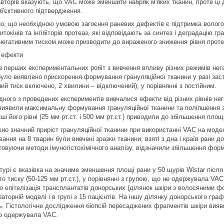
вторів вказують, що VAC може зменшити набряк м'яких тканин, проте ці д
б'єктивного підтвердження.
о, що необхідною умовою загоєння раневих дефектів є підтримка волог
итокінів та інгібіторів протеаз, які відповідають за синтез і деградацію 
 негативним тиском може призводити до вираженого зниження рівня проте
і ефекти
 з перших експериментальних робіт з вивчення впливу різних режимів нег
було виявлено прискорення формування грануляційної тканини у разі за
ий тиск включено, 2 хвилини – відключений), у порівнянні з постійним.
дного з проведених експериментів вивчалися ефекти від різних рівнів не
виявили максимальну формування грануляційної тканини та поліпшення за
нші його рівні (25 мм рт.ст. і 500 мм рт.ст.) приводили до збільшення пло
но значний приріст грануляційної тканини при використанні VAC на моделі
ання на 8 тварин були вивчені зразки тканини, взяті з дна і країв рани до
товуючи методи імуногістохімічного аналізу, відзначили збільшення фор
турі є вказівка на значиме зменшення площі рани у 50 щурів Wistar після
го тиску (50-125 мм рт.ст.), у порівнянні з групою, що не одержувала VAC
о епітелізація трансплантатів донорських (ділянок шкіри з волосяними фо
аторній моделі і в групі з 15 пацієнтів. На іншу ділянку донорського гр
ь. Гістологічне дослідження біопсій пересаджених фрагментів шкіри вияви
що одержувала VAC.