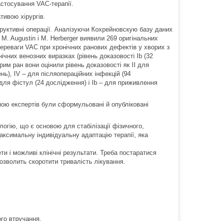
астосування VAC-терапії.
тивою хірургів.
руктивні операції. Аналізуючи Кохрейновскую базу даних
., M. Augustin і M. Herberger виявили 269 оригінальних
 переваги VAC при хронічних ранових дефектів у хворих з
ічних венозних виразках (рівень доказовості Ib (32
рим ран вони оцінили рівень доказовості як II для
нь), IV – для післяопераційних інфекцій (94
 для фістул (24 дослідження) і Ib – для приживлення
пою експертів були сформульовані й опубліковані
логію, що є основою для стабілізації фізичного,
аксимальну індивідуальну адаптацію терапії, яка
и і можливі клінічні результати. Треба постаратися
озволить скоротити тривалість лікування.
ого втручання.