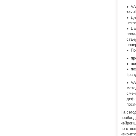
VA
техн
Дл
некр
Ва
прод
стан
пове
По
пр
по
по
Гран
VA
мето
смен
дефе
посл
На сего
необход
нейроиш
по отно
неконтр