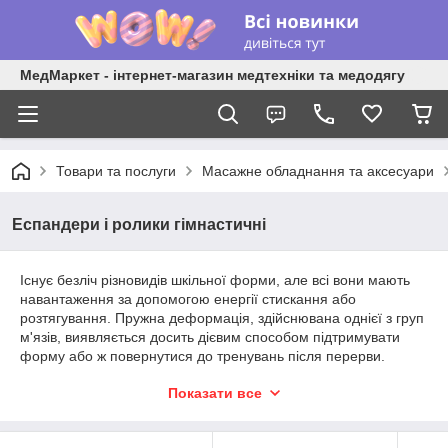
МедМаркет - інтернет-магазин медтехніки та медодягу
Товари та послуги
Масажне обладнання та аксесуари
Еспандери і ролики гімнастичні
Існує безліч різновидів шкільної форми, але всі вони мають
навантаження за допомогою енергії стискання або
розтягування. Пружна деформація, здійснювана однієї з груп
м'язів, виявляється досить дієвим способом підтримувати
форму або ж повернутися до тренувань після перерви.
Для людей з різним рівнем фізичної підготовки обов'язково
Показати все
знадобляться гімнастичні ролики. Компактного розміру виріб
є ефективним для тренування черевних м'язів.