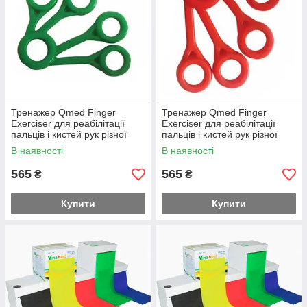
Тренажер Qmed Finger
Тренажер Qmed Finger
Exerciser для реабілітації
Exerciser для реабілітації
пальців і кистей рук різної
пальців і кистей рук різної
жорсткості Зелений
жорсткості Червоний
В наявності
В наявності
565
565
₴
₴
Купити
Купити