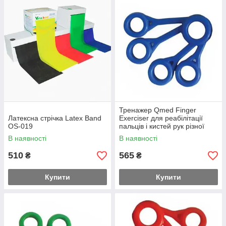
ценам. Где бы ни пришлось тренироваться, компактного
размера оборудование будет всегда под рукой.
Тренажер Qmed Finger
Латексна стрічка Latex Band
Exerciser для реабілітації
OS-019
пальців і кистей рук різної
жорсткості Синій
В наявності
В наявності
510
565
₴
₴
Купити
Купити