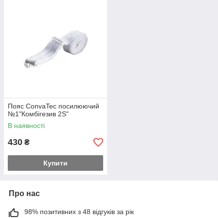
зробити життя комфортним.
Пояс ConvaTec посилюючий
№1"Комбігезив 2S"
В наявності
430
₴
Купити
Про нас
98% позитивних з 48 відгуків за рік