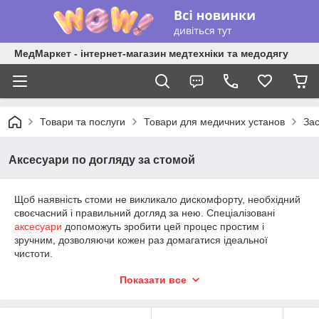
МедМаркет - інтернет-магазин медтехніки та медодягу
Товари та послуги
Товари для медичних установ
Зас
Аксесуари по догляду за стомой
Щоб наявність стоми не викликало дискомфорту, необхідний
своєчасний і правильний догляд за нею. Спеціалізовані
аксесуари
допоможуть зробити цей процес простим і
зручним, дозволяючи кожен раз домагатися ідеальної
чистоти.
Показати все
Пластини, пасти, серветки та інші
аксесуари