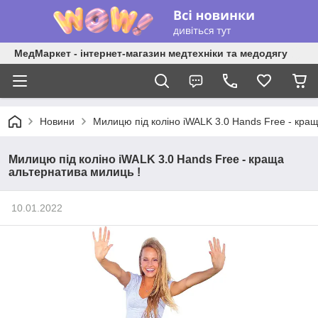
МедМаркет - інтернет-магазин медтехніки та медодягу
Новини
Милицю під коліно iWALK 3.0 Hands Free - кра
Милицю під коліно iWALK 3.0 Hands Free - краща
альтернатива милиць !
10.01.2022