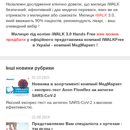
Незалежні дослідження клінічно довели, що милицю iWALK
безпечний, ефективний і дає медичні переваги, яких ви не
отримаєте з милицями або самокати. Милиця
iWALK
3.0,
який вважають 90% пацієнтів, рекомендують лікарі, - ваш
очевидний вибір !
Милицю під коліно iWALK 3.0 Hands Free
вже можна
придбати
у офіційного представника компанії IWALKFree
в Україні - компанії МедМаркет !
Інші новини рубрики
01.10.2021
Новинка в асортименті компанії МедМаркет
- експрес-тест Acon Flowflex на антиген
SARS-CoV-2
Якісний експрес-тест на антиген SARS-CoV-2 з високою
ефективністю.
21.08.2019
Представляємо Вам спеціаліста з ортезам -
ТМ PUSH !