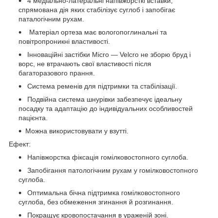
4 медіально-латеральні напівжорсткі вставки,
спрямована дія яких стабілізує суглоб і запобігає
паталогічним рухам.
Матеріал ортеза має вологопоглинальні та
повітропроникні властивості.
Інноваційні застібки Micro — Velcro не зборю бруд і
ворс, не втрачають свої властивості після
багаторазового прання.
Система ременів для підтримки та стабілізації.
Подвійна система шнурівки забезпечує ідеальну
посадку та адаптацію до індивідуальних особливостей
пацієнта.
Можна використовувати у взутті.
Ефект:
Напівжорстка фіксація гомілковостопного суглоба.
Запобігання патологічним рухам у гомілковостопного
суглоба.
Оптимальна бічна підтримка гомілковостопного
суглоба, без обмеження згинання й розгинання.
Покращує кровопостачання в ураженій зоні.