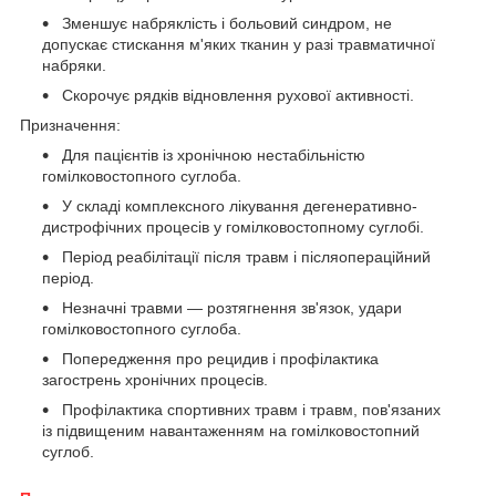
Зменшує набряклість і больовий синдром, не
допускає стискання м'яких тканин у разі травматичної
набряки.
Скорочує рядків відновлення рухової активності.
Призначення:
Для пацієнтів із хронічною нестабільністю
гомілковостопного суглоба.
У складі комплексного лікування дегенеративно-
дистрофічних процесів у гомілковостопному суглобі.
Період реабілітації після травм і післяопераційний
період.
Незначні травми — розтягнення зв'язок, удари
гомілковостопного суглоба.
Попередження про рецидив і профілактика
загострень хронічних процесів.
Профілактика спортивних травм і травм, пов'язаних
із підвищеним навантаженням на гомілковостопний
суглоб.