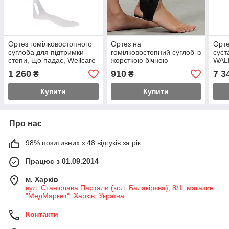
Ортез гомілковостопного
Ортез на
Орте
суглоба для підтримки
гомілковостопний суглоб із
суст
стопи, що падає, Wellcare
жорсткою бічною
WAL
62013 (лівий/правий)
підтримкою універсальний
1 260
910
7 3
₴
₴
Ersamed SL-08K
Купити
Купити
Про нас
98% позитивних з 48 відгуків за рік
Працює з 01.09.2014
м. Харків
вул. Станіслава Партали (кол. Балакірєва), 8/1, магазин
"МедМаркет", Харків, Україна
Контакти