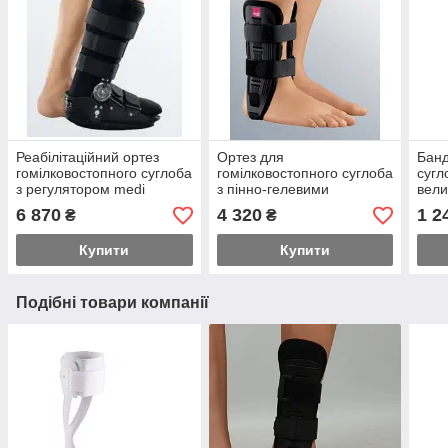
Реабілітаційний ортез
Ортез для
Банд
гомілковостопного суглоба
гомілковостопного суглоба
сугл
з регулятором medi
з пінно-гелевими
вели
protect.ROM Walker
вставками medi M. step
553
6 870
4 320
1 2
₴
₴
Купити
Купити
Подібні товари компанії