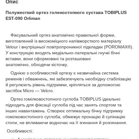
Опис
Полужесткий ортез голеностопного сустава TOBIPLUS
EST-090 Orliman
Фіксувальний ортез анатомічно правильної форми,
виготовлений із високоміцного напівжорсткого матеріалу
Velour і внутрішньої повітропроникної підкладки (POROMAX®).
У конструкцію входять медіально-латеральні гнучкі бічні
вставки, вони сформовані та розташовані
анатомічно, обходячи кісточку.
Однією з особливостей ортезу є незвичайна система
ременів і обважнень, які забезпечують необхідну стабілізацію
й регулюють рівень підтримки, кріпляться за допомогою
застібок Micro — Velcro.
Ортез гомілковостопного суглоба TOBIPLUS ідеально
підходить для фіксації суглоба під час занять спортом та
інших навантажень. Створює оптимальну бічну підтримку
гомілковостопного суглоба, обмежує пронацію й супінацію
стопи, не впливаючи водночас на її згинання й розгинання.
Особливості: