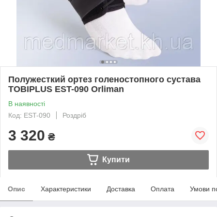
Полужесткий ортез голеностопного сустава
TOBIPLUS EST-090 Orliman
В наявності
Код: EST-090
Роздріб
3 320
₴
Купити
Опис
Характеристики
Доставка
Оплата
Умови п