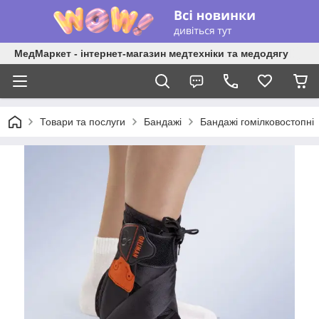
МедМаркет - інтернет-магазин медтехніки та медодягу
Товари та послуги
Бандажі
Бандажі гомілковостопні