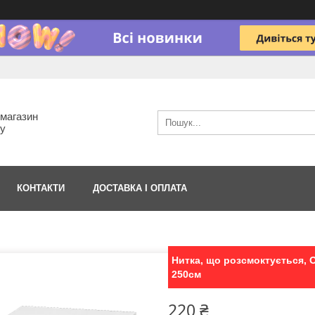
-магазин
гу
КОНТАКТИ
ДОСТАВКА І ОПЛАТА
Нитка, що розсмоктується, O
250см
220 ₴