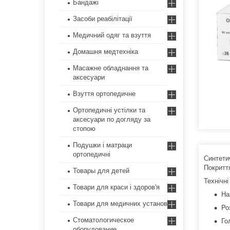
Бандажі
Засоби реабілітації
Медичний одяг та взуття
Домашня медтехніка
Масажне обладнання та
аксесуари
Взуття ортопедичне
Ортопедичні устілки та
аксесуари по догляду за
стопою
Подушки і матраци
ортопедичні
Синтетич
Покритт
Товары для детей
Технічні
Товари для краси і здоров'я
На
Товари для медичних установ
Ро
Стоматологическое
Го
оборудование