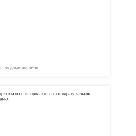
нів
за домовленістю
криттям із полікапролактона та стеарату кальцію.
зання.