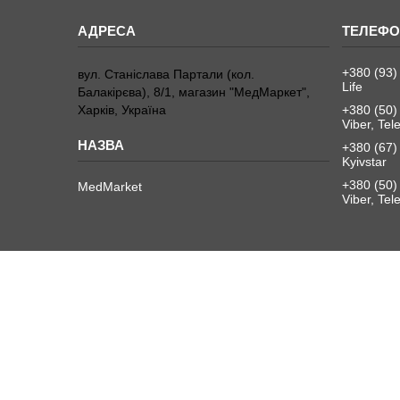
+380 (93)
вул. Станіслава Партали (кол.
Life
Балакірєва), 8/1, магазин "МедМаркет",
Харків, Україна
+380 (50)
Viber, Te
+380 (67)
Kyivstar
+380 (50)
MedMarket
Viber, Te