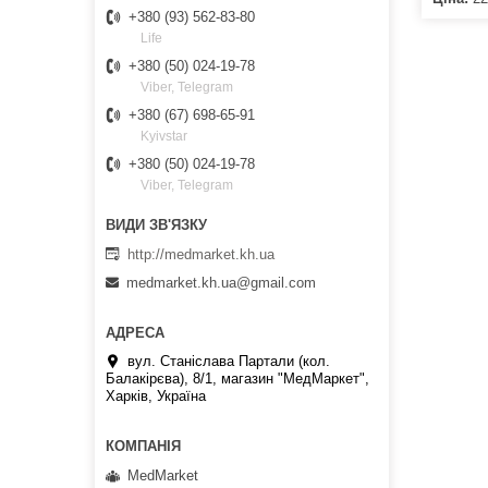
+380 (93) 562-83-80
Life
+380 (50) 024-19-78
Viber, Telegram
+380 (67) 698-65-91
Kyivstar
+380 (50) 024-19-78
Viber, Telegram
http://medmarket.kh.ua
medmarket.kh.ua@gmail.com
вул. Станіслава Партали (кол.
Балакірєва), 8/1, магазин "МедМаркет",
Харків, Україна
MedMarket