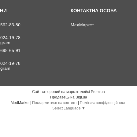
 562-83-80
МедМаркет
 024-19-78
legram
 698-65-91
 024-19-78
legram
Сайт створений на маркетплейсі
Prom.ua
Продавець на Bigl.ua
MedMarket |
Поскаржитися на контент
|
Політика конфіденційності
Select Language
▼