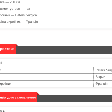
тка — 250 см
зсмоктується — так
робник — Peters Surgical
аїна-виробник — Франція
еристики
ні
к
Peters Surg
л
Вікрил
иробник
Франція
ція для замовлення
0 ₴