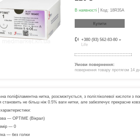
В наявності
Код:
18R35A
Купити
+380 (93) 562-83-80
Life
повернення товару протягом 14 д
на поліфіламентна нитка, розсмоктується, з полігліколевої кислоти з по
я становить не більш ніж 0.5% ваги нитки, але забезпечує прекрасне ков
 характеристики:
зва — OPTIME (Вікрал)
змір — 0
лка — без голки