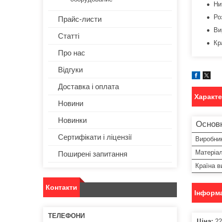
Ни
Ро
Прайс-листи
Ви
Статті
Кр
Про нас
Відгуки
Доставка і оплата
Характ
Новини
Новинки
Основ
Сертифікати і ліцензії
Виробни
Матеріа
Поширені запитання
Країна в
Контакти
Інформа
Ціна:
22