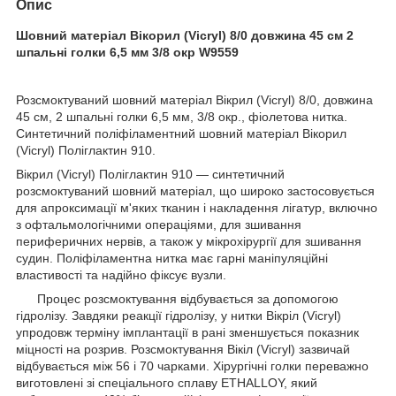
Опис
Шовний матеріал Вікорил (Vicryl) 8/0 довжина 45 см 2
шпальні голки 6,5 мм 3/8 окр W9559
Розсмоктуваний шовний матеріал Вікрил (Vicryl) 8/0, довжина
45 см, 2 шпальні голки 6,5 мм, 3/8 окр., фіолетова нитка.
Синтетичний поліфіламентний шовний матеріал Вікорил
(Vicryl) Поліглактин 910.
Вікрил (Vicryl) Поліглактин 910 — синтетичний
розсмоктуваний шовний матеріал, що широко застосовується
для апроксимації м'яких тканин і накладення лігатур, включно
з офтальмологічними операціями, для зшивання
периферичних нервів, а також у мікрохірургії для зшивання
судин. Поліфіламентна нитка має гарні маніпуляційні
властивості та надійно фіксує вузли.
Процес розсмоктування відбувається за допомогою
гідролізу. Завдяки реакції гідролізу, у нитки Вікріл (Vicryl)
упродовж терміну імплантації в рані зменшується показник
міцності на розрив. Розсмоктування Вікіл (Vicryl) зазвичай
відбувається між 56 і 70 чарками. Хірургічні голки переважно
виготовлені зі спеціального сплаву ETHALLOY, який