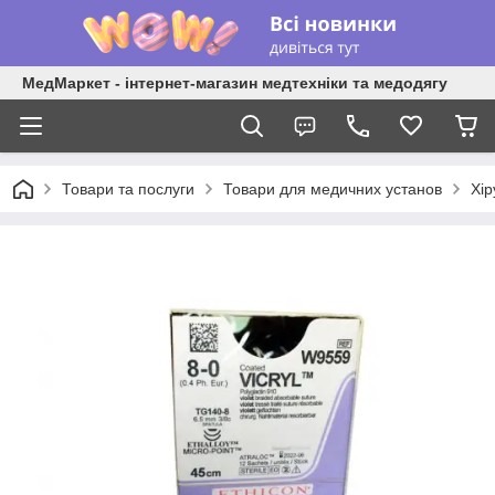
МедМаркет - інтернет-магазин медтехніки та медодягу
Товари та послуги
Товари для медичних установ
Хір