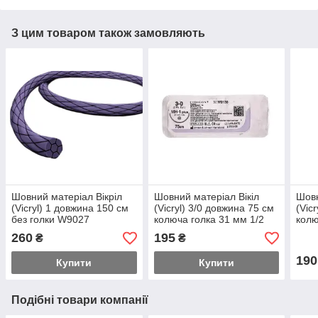
З цим товаром також замовляють
Шовний матеріал Вікріл
Шовний матеріал Вікіл
Шовн
(Vicryl) 1 довжина 150 см
(Vicryl) 3/0 довжина 75 см
(Vic
без голки W9027
колюча голка 31 мм 1/2
колю
окружності W9130
окру
260
195
₴
₴
190
Купити
Купити
Подібні товари компанії