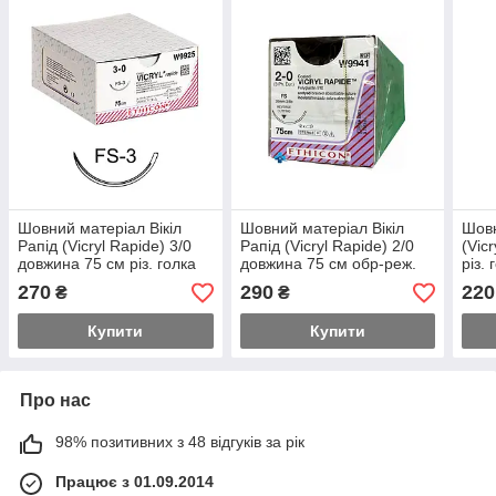
Шовний матеріал Вікіл
Шовний матеріал Вікіл
Шовн
Рапід (Vicryl Rapide) 3/0
Рапід (Vicryl Rapide) 2/0
(Vic
довжина 75 см різ. голка
довжина 75 см обр-реж.
різ.
16 мм 3/8 окр. W9925
голка 26 мм 3/8 окр.
окр
270
290
220
₴
₴
W9941
Купити
Купити
Про нас
98% позитивних з 48 відгуків за рік
Працює з 01.09.2014