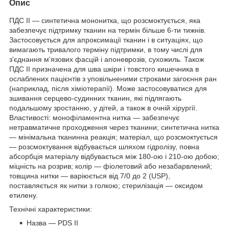
Опис
ПДС II ― синтетична мононитка, що розсмоктується, яка
забезпечує підтримку тканин на термін більше 6-ти тижнів.
Застосовується для апроксимації тканин і в ситуаціях, що
вимагають тривалого терміну підтримки, в тому числі для
з'єднання м'язових фасцій і апоневрозів, сухожиль. Також
ПДС II призначена для шва шкіри і товстого кишечника в
ослаблених пацієнтів з уповільненими строками загоєння ран
(наприклад, після хіміотерапії). Може застосовуватися для
зшивання серцево-судинних тканин, які підлягають
подальшому зростанню, у дітей, а також в очній хірургії.
Властивості: монофіламентна нитка ― забезпечує
нетравматичне проходження через тканини; синтетична нитка
― мінімальна тканинна реакція; матеріал, що розсмоктується
― розсмоктування відбувається шляхом гідролізу, повна
абсорбція матеріалу відбувається між 180-ою і 210-ою добою;
міцність на розрив; колір ― фіолетовий або незабарвлений;
товщина нитки ― варіюється від 7/0 до 2 (USP),
поставляється як нитки з голкою; стерилізація ― оксидом
етилену.
Технічні характеристики:
Назва ― PDS II