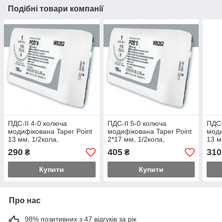
Подібні товари компанії
ПДС-ІІ 4-0 колюча
ПДС-ІІ 5-0 колюча
ПДС-
модифікована Taper Point
модифікована Taper Point
моди
13 мм, 1/2кола,
2*17 мм, 1/2кола,
13 м
фіолетовий 45см
фіолетовий 90см
фіол
290
405
310
₴
₴
Купити
Купити
Про нас
98% позитивних з 47 відгуків за рік