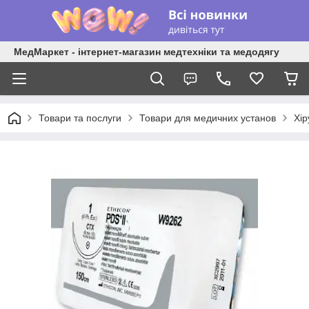
МедМаркет - інтернет-магазин медтехніки та медодягу
Товари та послуги
Товари для медичних установ
Хір