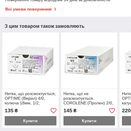
Всі умови повернення
З цим товаром також замовляють
Нитка, що розсмоктується,
Нитка, що не
Нитк
OPTIME (Вікрил) 4/0,
розсмоктується,
OPTI
колюча 18мм, 1/2,
COROLENE (Пролен) 2/0,
кату
довжина 75см
колюча 26 мм, 1/2,
135
145
220
₴
₴
довжина 75 см
Купити
Купити