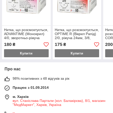
Нитка, що розсмоктується,
Нитка, що розсмоктується,
Нитк
ADVANTIME (Монокрил)
OPTIME R (Вікрил Рапід)
розс
4/0, зворотньо-ріжуча
2/0, ріжуча 24мм, 3/8,
COR
19мм, 3/8, довжина 45см
довжина 75см
ріжу
180
175
200
₴
₴
довж
Купити
Купити
Про нас
98% позитивних з 48 відгуків за рік
Працює з 01.09.2014
м. Харків
вул. Станіслава Партали (кол. Балакірєва), 8/1, магазин
"МедМаркет", Харків, Україна