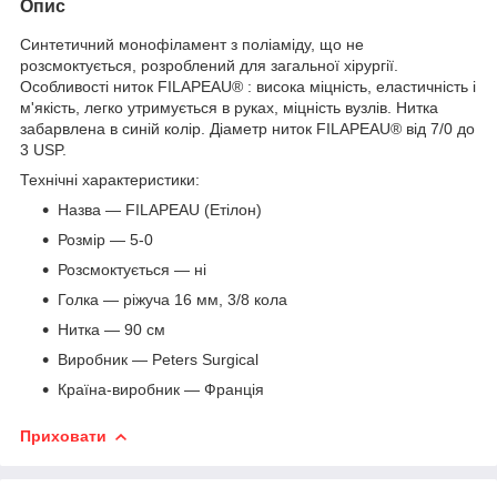
Опис
Синтетичний монофіламент з поліаміду, що не
розсмоктується, розроблений для загальної хірургії.
Особливості ниток FILAPEAU® : висока міцність, еластичність і
м'якість, легко утримується в руках, міцність вузлів. Нитка
забарвлена в синій колір. Діаметр ниток FILAPEAU® від 7/0 до
3 USP.
Технічні характеристики:
Назва ― FILAPEAU (Етілон)
Розмір ― 5-0
Розсмоктується ― ні
Голка ― ріжуча 16 мм, 3/8 кола
Нитка — 90 см
Виробник ― Peters Surgical
Країна-виробник ― Франція
Приховати