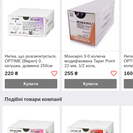
Нитка, що розсмоктується,
Монокріл 3-0 колюча
Нитк
OPTIME (Вікрил) 0,
модифікована Taper Point
OPTI
катушка, довжина 250см
22 мм, 1/2 кола,
колю
фіолетовий 75 см
дов
220
255
160
₴
₴
Купити
Купити
Подібні товари компанії