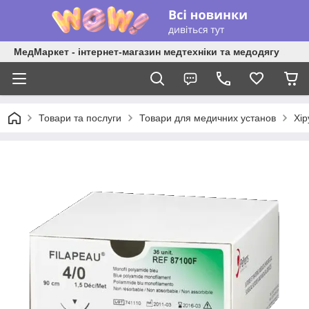
МедМаркет - інтернет-магазин медтехніки та медодягу
Товари та послуги
Товари для медичних установ
Хір