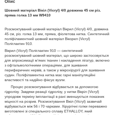
Опис
Шовний матеріал Вікіл (Vicryl) 4/0 довжина 45 см різ.
пряма голка 13 мм W9410
Розсмоктуваний шовний матеріал Вікрил (Vicryl) 4/0, довжина
45 см, різ. голка 13 мм, пряма, фіолетова нитка. Синтетичний
поліфіламентний шовний матеріал Вікорил (Vicryl)
Поліглактин 910.
Вікрил (Vicryl) Поліглактин 910 — синтетичний
розсмоктуваний шовний матеріал, що широко застосовується
для апроксимації м'яких тканин і накладення лігатур, включно
з офтальмологічними операціями, для зшивання
периферичних нервів, а також у мікрохірургії для зшивання
судин. Поліфіламентна нитка має гарні маніпуляційні
властивості та надійно фіксує вузли.
Процес розсмоктування відбувається за допомогою
гідролізу. Завдяки реакції гідролізу, у нитки Вікріл (Vicryl)
упродовж терміну імплантації в рані зменшується показник
міцності на розрив. Розсмоктування Вікіл (Vicryl) зазвичай
відбувається між 56 і 70 чарками. Хірургічні голки переважно
виготовлені зі спеціального сплаву ETHALLOY, який