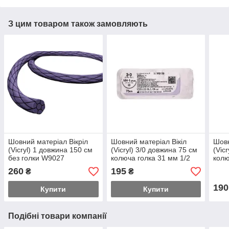
З цим товаром також замовляють
Шовний матеріал Вікріл
Шовний матеріал Вікіл
Шовн
(Vicryl) 1 довжина 150 см
(Vicryl) 3/0 довжина 75 см
(Vic
без голки W9027
колюча голка 31 мм 1/2
колю
окружності W9130
окру
260
195
₴
₴
190
Купити
Купити
Подібні товари компанії