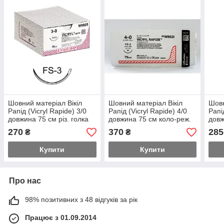
Шовний матеріал Вікіл
Шовний матеріал Вікіл
Шовн
Рапід (Vicryl Rapide) 3/0
Рапід (Vicryl Rapide) 4/0
Рапі
довжина 75 см різ. голка
довжина 75 см коло-реж.
довж
16 мм 3/8 окр. W9925
голка 17 мм 5/8 окр
голк
270
370
285
₴
₴
W9928
W99
Купити
Купити
Про нас
98% позитивних з 48 відгуків за рік
Працює з 01.09.2014