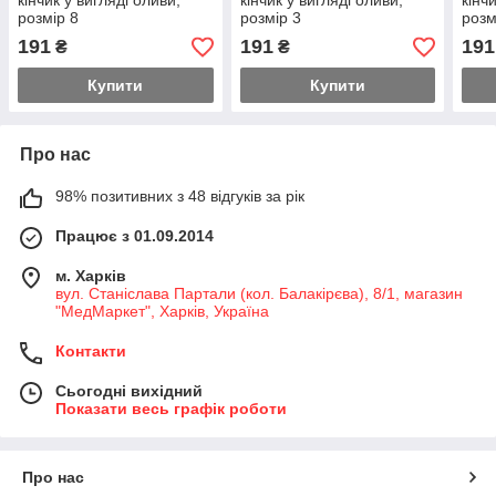
кінчик у вигляді оливи,
кінчик у вигляді оливи,
кінч
розмір 8
розмір 3
розм
191
191
191
₴
₴
Купити
Купити
Про нас
98% позитивних з 48 відгуків за рік
Працює з 01.09.2014
м. Харків
вул. Станіслава Партали (кол. Балакірєва), 8/1, магазин
"МедМаркет", Харків, Україна
Контакти
Сьогодні вихідний
Показати весь графік роботи
Про нас