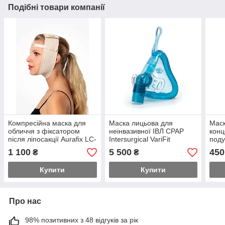
Подібні товари компанії
Компресійна маска для
Маска лицьова для
Маск
обличчя з фіксатором
неінвазивної ІВЛ CPAP
конц
після ліпосакції Aurafix LC-
Intersurgical VariFit
под
1810
1 100
5 500
450
₴
₴
Купити
Купити
Про нас
98% позитивних з 48 відгуків за рік