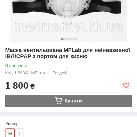
Маска вентильована MFLab для неінвазивної
ІВЛ/CPAP з портом для кисню
В наявності
Код: LB3041 MFLab
Роздріб
1 800
₴
Купити
Розмір
M
L