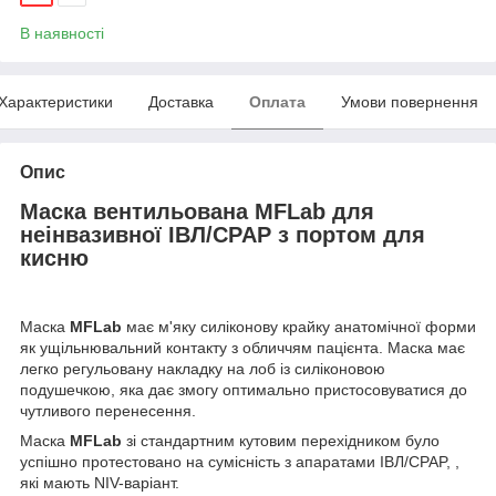
В наявності
Характеристики
Доставка
Оплата
Умови повернення
Опис
Маска вентильована MFLab для
неінвазивної ІВЛ/CPAP з портом для
кисню
Маска
MFLab
має м'яку силіконову крайку анатомічної форми
як ущільнювальний контакту з обличчям пацієнта. Маска має
легко регульовану накладку на лоб із силіконовою
подушечкою, яка дає змогу оптимально пристосовуватися до
чутливого перенесення.
Маска
MFLab
зі стандартним кутовим перехідником було
успішно протестовано на сумісність з апаратами ІВЛ/CPAP, ,
які мають NIV-варіант.