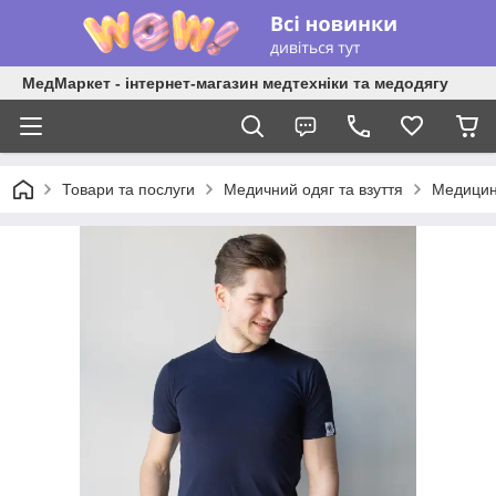
МедМаркет - інтернет-магазин медтехніки та медодягу
Товари та послуги
Медичний одяг та взуття
Медицин