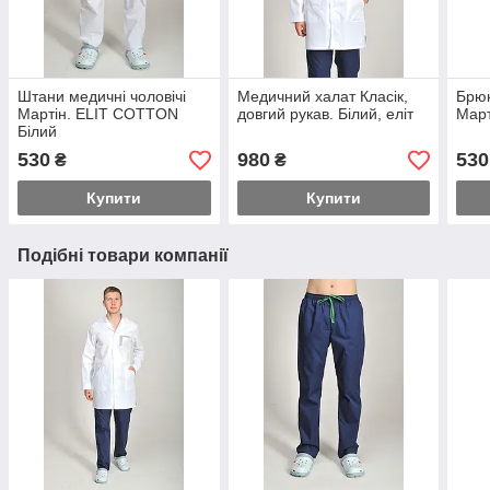
Штани медичні чоловічі
Медичний халат Класік,
Брюк
Мартін. ELIT COTTON
довгий рукав. Білий, еліт
Март
Білий
530
980
530
₴
₴
Купити
Купити
Подібні товари компанії