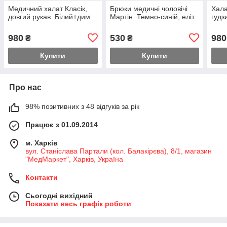
Медичний халат Класік,
Брюки медичні чоловічі
Хала
довгий рукав. Білий+дим
Мартін. Темно-синій, еліт
гудз
980
530
980
₴
₴
Купити
Купити
Про нас
98% позитивних з 48 відгуків за рік
Працює з 01.09.2014
м. Харків
вул. Станіслава Партали (кол. Балакірєва), 8/1, магазин
"МедМаркет", Харків, Україна
Контакти
Сьогодні вихідний
Показати весь графік роботи