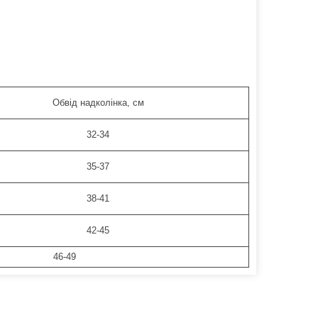
Обвід надколінка, см
32-34
35-37
38-41
42-45
6-49