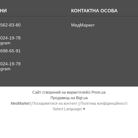
 562-83-80
МедМаркет
 024-19-78
legram
 698-65-91
 024-19-78
legram
Сайт створений на маркетплейсі
Prom.ua
Продавець на Bigl.ua
MedMarket |
Поскаржитися на контент
|
Політика конфіденційності
Select Language
▼