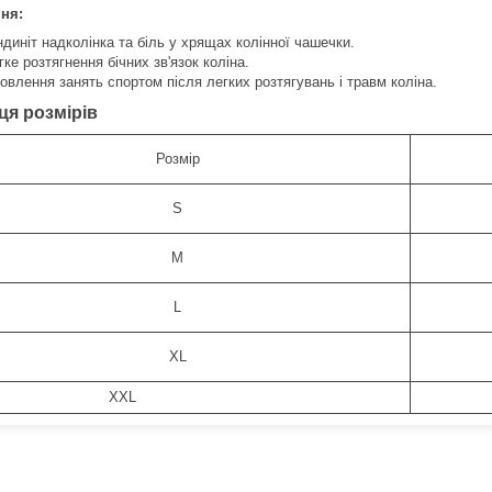
ня:
ндиніт надколінка та біль у хрящах колінної чашечки.
гке розтягнення бічних зв'язок коліна.
овлення занять спортом після легких розтягувань і травм коліна.
ця розмірів
Розмір
S
M
L
XL
XXL
4