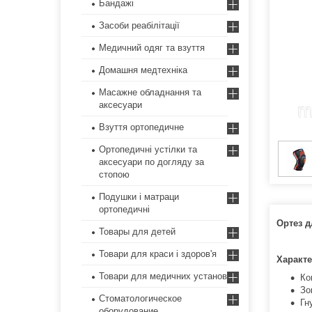
Бандажі
Засоби реабілітації
Медичний одяг та взуття
Домашня медтехніка
Масажне обладнання та
аксесуари
Взуття ортопедичне
Ортопедичні устілки та
аксесуари по догляду за
стопою
Подушки і матраци
ортопедичні
Ортез д
Товары для детей
Товари для краси і здоров'я
Характе
Товари для медичних установ
Ко
Зо
Стоматологическое
Гн
оборудование