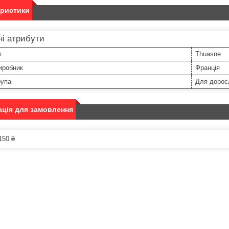
еристики
і атрибути
к
Thuasne
иробник
Франція
рупа
Для дорос
ція для замовлення
150 ₴