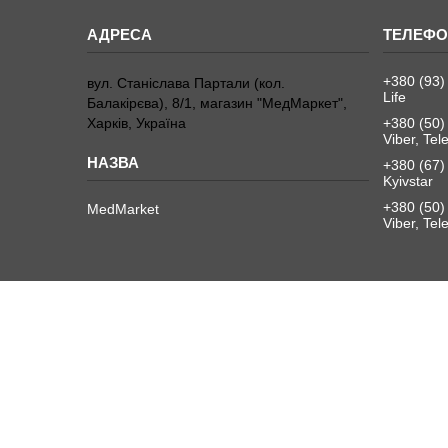
+380 (93)
вул. Станіслава Партали (кол.
Life
Балакірєва), 8/1, магазин "МедМаркет",
Харків, Україна
+380 (50)
Viber, Te
+380 (67)
Kyivstar
+380 (50)
MedMarket
Viber, Te