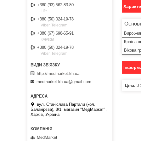
+380 (93) 562-83-80
Характ
Life
+380 (50) 024-19-78
Основн
Viber, Telegram
Виробни
+380 (67) 698-65-91
Kyivstar
Країна в
+380 (50) 024-19-78
Вікова г
Viber, Telegram
Інформа
http://medmarket.kh.ua
medmarket.kh.ua@gmail.com
Ціна:
3 
вул. Станіслава Партали (кол.
Балакірєва), 8/1, магазин "МедМаркет",
Харків, Україна
MedMarket