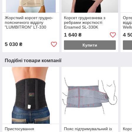
Жорсткий корсет грудно-
Корсет груднознева з
Орте
поясничного відділу
ребрами жорсткості
відд
"LUMBITRON" LT-330
Ersamed SL-330K
Well
1 640
4 5
₴
5 030
₴
Купити
Подібні товари компанії
Пристосування
Пояс підтримувальний із
Корс