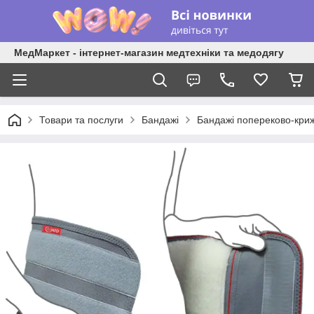
МедМаркет - інтернет-магазин медтехніки та медодягу
Товари та послуги
Бандажі
Бандажі попереково-криж