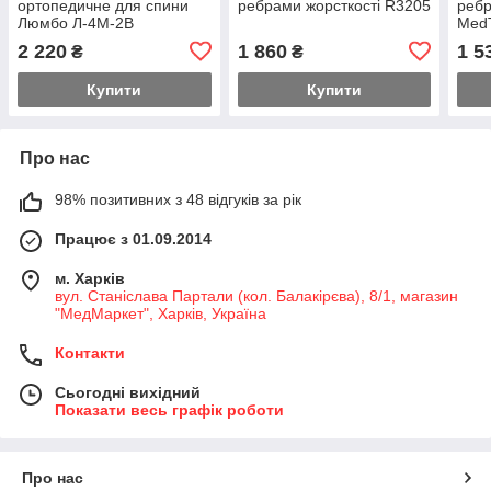
ортопедичне для спини
ребрами жорсткості R3205
ребр
Люмбо Л-4М-2В
MedT
зігр
2 220
1 860
1 5
₴
₴
Купити
Купити
Про нас
98% позитивних з 48 відгуків за рік
Працює з 01.09.2014
м. Харків
вул. Станіслава Партали (кол. Балакірєва), 8/1, магазин
"МедМаркет", Харків, Україна
Контакти
Сьогодні вихідний
Показати весь графік роботи
Про нас