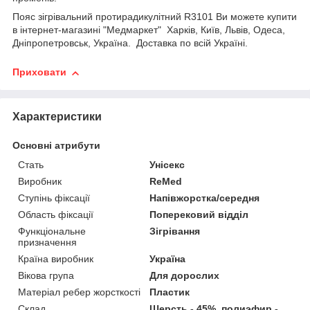
Пояс зігрівальний протирадикулітний R3101 Ви можете купити
в інтернет-магазині "Медмаркет" Харків, Київ, Львів, Одеса,
Дніпропетровськ, Україна. Доставка по всій Україні.
Приховати
Характеристики
Основні атрибути
Стать
Унісекс
Виробник
ReMed
Ступінь фіксації
Напівжорстка/середня
Область фіксації
Поперековий відділ
Функціональне
Зігрівання
призначення
Країна виробник
Україна
Вікова група
Для дорослих
Матеріал ребер жорсткості
Пластик
Склад
Шерсть - 45%, полиэфир -