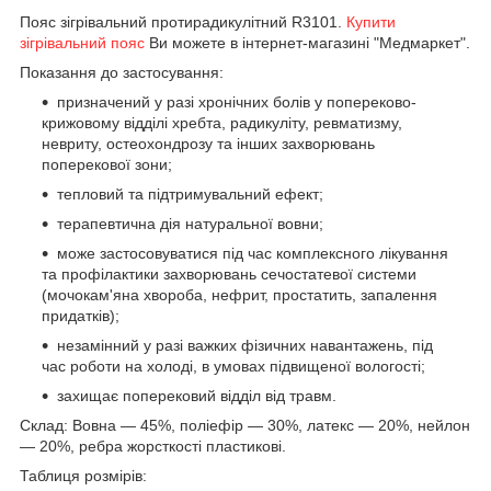
Пояс зігрівальний протирадикулітний R3101.
Купити
зігрівальний пояс
Ви можете в інтернет-магазині "Медмаркет".
Показання до застосування:
призначений у разі хронічних болів у попереково-
крижовому відділі хребта, радикуліту, ревматизму,
невриту, остеохондрозу та інших захворювань
поперекової зони;
тепловий та підтримувальний ефект;
терапевтична дія натуральної вовни;
може застосовуватися під час комплексного лікування
та профілактики захворювань сечостатевої системи
(мочокам'яна хвороба, нефрит, простатить, запалення
придатків);
незамінний у разі важких фізичних навантажень, під
час роботи на холоді, в умовах підвищеної вологості;
захищає поперековий відділ від травм.
Склад: Вовна — 45%, поліефір — 30%, латекс — 20%, нейлон
— 20%, ребра жорсткості пластикові.
Таблиця розмірів: