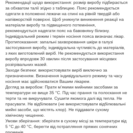
Рекомендації щодо використання: розмір виробу підбирається
за обхватом талії згідно з таблицею. Пояс рекомендується
одягати в положенні лежачи на спині на рівній твердій або
напівжорсткій поверхні. Щоб уникнути виникнення реакції на
матеріали виробу та підвищеного потемніння,
рекомендується надягати пояс на бавовняну білизну.
Індивідуальний режим і термін носіння пояса визначає лікар.
Протипоказання: запальні захворювання шкіри в галузі
застосування виробу, індивідуальна чутливість до матеріалів,
з яких виготовлений виріб. Не рекомендується використання
виробу впродовж 30 хвилин після застосування місцевих
розігрівальних мазей.
Заходи безпеки: використовувати виріб виключно за
призначенням. Визначення індивідуального режиму та часу
носіння має здійснюватися Вашим лікарем.
Догляд за виробом: Прати м'якими мийними засобами за
температури не вище 35 °C. Під час прання та полоскання не
терти та не викручувати. Сушити якомога далі від тепла. Не
прасувати. Не відбілювати (не використовувати відбілювальні
мийні засоби, що містять хлор). Не піддавати сухому
хімічному чищенню.
Умови зберігання: зберігати в сухому місці за температури від
5 °C до 40 °C, берегти від потрапляння прямих сонячних
променів.