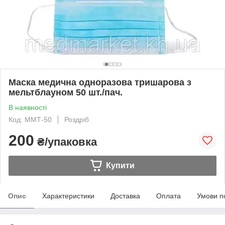
Маска медична одноразова тришарова з
мельтблауном 50 шт./пач.
В наявності
Код: ММТ-50
Роздріб
200
₴/упаковка
Купити
Опис
Характеристики
Доставка
Оплата
Умови п