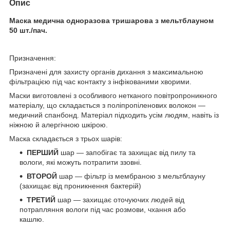
Опис
Маска медична одноразова тришарова з мельтблауном
50 шт./пач.
Призначення:
Призначені для захисту органів дихання з максимальною
фільтрацією під час контакту з інфікованими хворими.
Маски виготовлені з особливого нетканого повітропроникного
матеріалу, що складається з поліпропіленових волокон —
медичний спанбонд. Матеріал підходить усім людям, навіть із
ніжною й алергічною шкірою.
Маска складається з трьох шарів:
ПЕРШИЙ
шар — запобігає та захищає від пилу та
вологи, які можуть потрапити ззовні.
ВТОРОЙ
шар — фільтр із мембраною з мельтблауну
(захищає від проникнення бактерій)
ТРЕТИЙ
шар — захищає оточуючих людей від
потрапляння вологи під час розмови, чхання або
кашлю.