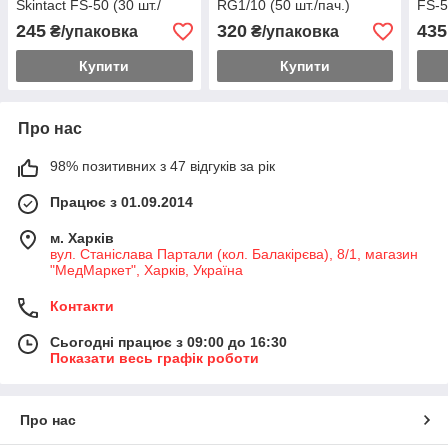
Skintact FS-50 (30 шт./
RG1/10 (50 шт./пач.)
FS-5
пач.)
245
320
435
₴/упаковка
₴/упаковка
Купити
Купити
Про нас
98% позитивних з 47 відгуків за рік
Працює з 01.09.2014
м. Харків
вул. Станіслава Партали (кол. Балакірєва), 8/1, магазин
"МедМаркет", Харків, Україна
Контакти
Сьогодні працює з 09:00 до 16:30
Показати весь графік роботи
Про нас