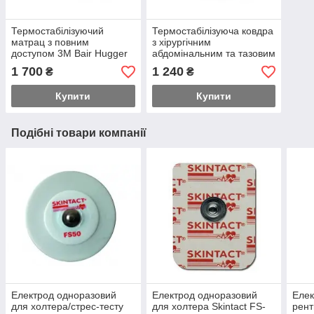
Термостабілізуючий
Термостабілізуюча ковдра
матрац з повним
з хірургічним
доступом 3M Bair Hugger
абдомінальним та тазовим
доступом 3M Bair Hugger
1 700
1 240
₴
₴
Купити
Купити
Подібні товари компанії
Електрод одноразовий
Електрод одноразовий
Елек
для холтера/стрес-тесту
для холтера Skintact FS-
рент