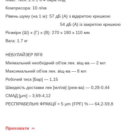
Компресора: 10 л/хв
Рівень шуму (на 1 м): 57 дБ (A) з відкритою кришкою
54 дБ (A) із закритою кришкою
Розміри (Ш) x (Г) x (В): 270 x 180 x 110 мм
Вага: 1.7 кг
НЕБУЛАЙЗЕР RF8
Мінімальний необхідний об'єм лек. віщ-ва — 2 мл
Максимальний об'єм лек. віщ-ва — 8 мл
Робочий тиск [Бар] — 1,15
Швидкість доставки лек [мл/хв] (реж-ва) — 0,28-0,44
СМАД [μm] – 3,69-4,12
РЕСПІРАБЕЛЬНІ ФРАКЦІЇ < 5 μm (FPF) % — 64,2-59,8
Приховати