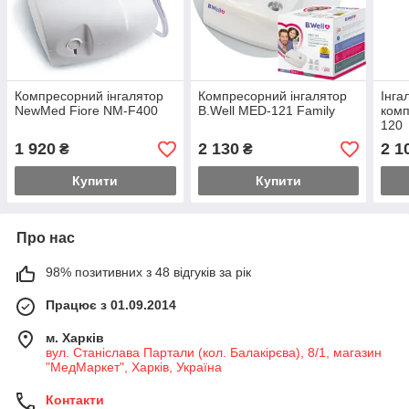
Компресорний інгалятор
Компресорний інгалятор
Інга
NewMed Fiore NM-F400
B.Well MED-121 Family
комп
120
1 920
2 130
2 1
₴
₴
Купити
Купити
Про нас
98% позитивних з 48 відгуків за рік
Працює з 01.09.2014
м. Харків
вул. Станіслава Партали (кол. Балакірєва), 8/1, магазин
"МедМаркет", Харків, Україна
Контакти