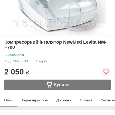
Компресорний інгалятор NewMed Levita NM-
F700
В наявності
Код: NM-F700
Роздріб
2 050
₴
Купити
Опис
Характеристики
Доставка
Оплата
Умови п