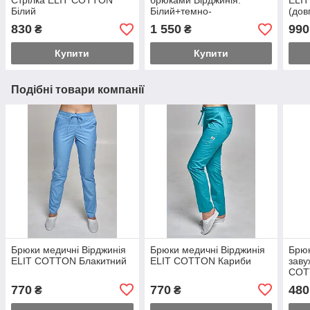
Стрілка ELIT COTTON
брюками Вірджинія.
ELI
Білий
Білий+темно-
(дов
синій+блакитний/темно-
830
1 550
990
₴
₴
синій, еліт
Купити
Купити
Подібні товари компанії
Брюки медичні Вірджинія
Брюки медичні Вірджинія
Брюк
ELIT COTTON Блакитний
ELIT COTTON Кариби
заву
COT
770
770
480
₴
₴