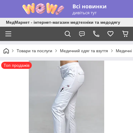
МедМаркет - інтернет-магазин медтехніки та медодягу
Товари та послуги
Медичний одяг та взуття
Медичні
Топ продажів