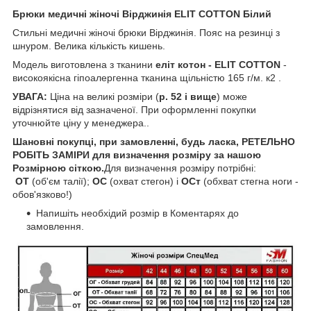
Брюки медичні жіночі Вірджинія ELIT COTTON Білий
Стильні медичні жіночі брюки Вірджинія. Пояс на резинці з
шнуром. Велика кількість кишень.
Модель виготовлена з тканини
еліт котон - ELIT COTTON
-
високоякісна гіпоалергенна тканина щільністю 165 г/м. к2 .
УВАГА:
Ціна на великі розміри (
р. 52 і вище
) може
відрізнятися від зазначеної. При оформленні покупки
уточнюйте ціну у менеджера..
Шановні покупці, при замовленні, будь ласка, РЕТЕЛЬНО
РОБІТЬ ЗАМІРИ для визначення розміру за нашою
Розмірною сіткою.
Для визначення розміру потрібні:
ОТ
(об'єм талії);
ОС
(охват стегон) і
ОСт
(обхват стегна ноги -
обов'язково!)
Напишіть необхідий розмір в Коментарях до
замовлення.