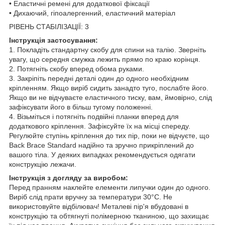
• Еластичні ремені для додаткової фіксації
• Дихаючий, гіпоалергенний, еластичний матеріал
РІВЕНЬ СТАБІЛІЗАЦІЇ: 3
Інструкція застосування:
1. Покладіть стандартну скобу для спини на талію. Зверніть
увагу, що середня смужка лежить прямо по краю корінця.
2. Потягніть скобу вперед обома руками.
3. Закріпіть передні деталі один до одного необхідним
кріпленням. Якщо виріб сидить занадто туго, послабте його.
Якщо ви не відчуваєте еластичного тиску, вам, ймовірно, слід
зафіксувати його в більш тугому положенні.
4. Візьміться і потягніть подвійні планки вперед для
додаткового кріплення. Зафіксуйте їх на місці спереду.
Регулюйте ступінь кріплення до тих пір, поки не відчуєте, що
Back Brace Standard надійно та зручно прикріплений до
вашого тіла. У деяких випадках рекомендується одягати
конструкцію лежачи.
Інструкція з догляду за виробом:
Перед пранням наклейте елементи липучки один до одного.
Виріб слід прати вручну за температури 30°С. Не
використовуйте відбілювач! Металеві пір'я вбудовані в
конструкцію та обтягнуті полімерною тканиною, що захищає