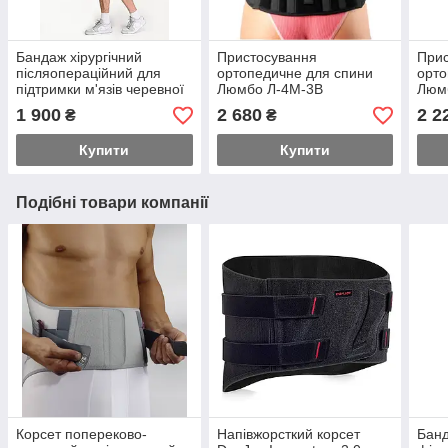
Бандаж хірургічний
Пристосування
При
післяопераційний для
ортопедичне для спини
орто
підтримки м'язів черевної
Люмбо Л-4М-3В
Люм
стінки Стронг С-4
1 900
2 680
2 2
₴
₴
COMFORT
Купити
Купити
Подібні товари компанії
Корсет попереково-
Напівжорсткий корсет
Банд