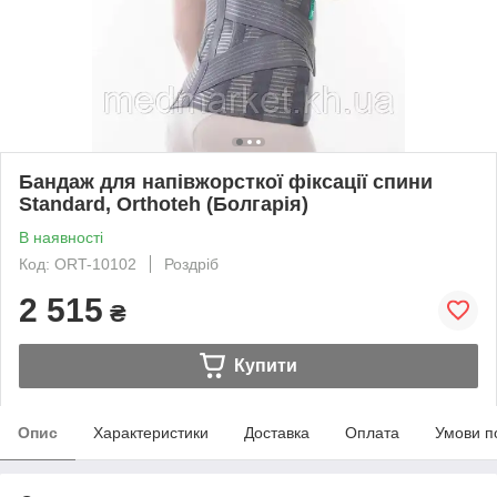
Бандаж для напівжорсткої фіксації спини
Standard, Orthoteh (Болгарія)
В наявності
Код: ORT-10102
Роздріб
2 515
₴
Купити
Опис
Характеристики
Доставка
Оплата
Умови п