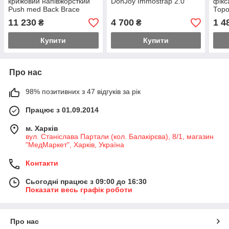
крижовий напівжорсткий
DonJoy Immostrap 2.0
фікс
Push med Back Brace
Торо
універсальний
11 230
4 700
1 4
₴
₴
Купити
Купити
Про нас
98% позитивних з 47 відгуків за рік
Працює з 01.09.2014
м. Харків
вул. Станіслава Партали (кол. Балакірєва), 8/1, магазин
"МедМаркет", Харків, Україна
Контакти
Сьогодні працює з 09:00 до 16:30
Показати весь графік роботи
Про нас