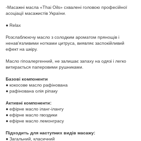
-Масажні масла «Thai Oils» схвалені головою професійної
асоціації масажистів України.
● Relax
Розслаблюючу масло з солодким ароматом прянощів і
ненав'язливими нотками цитруса, виявляє заспокійливий
ефект на шкіру.
Масло гіпоалергенний, не залишає запаху на одязі і легко
витирається паперовими рушниками.
Базові компоненти
● кокосове масло рафінована
● рафінована олія ріпаку
Активні компоненти:
● ефірне масло іланг-ілангу
● ефірне масло гвоздики
● ефірне масло лемонграсу
Підходить для наступних видів масажу:
● Загальний, класичний