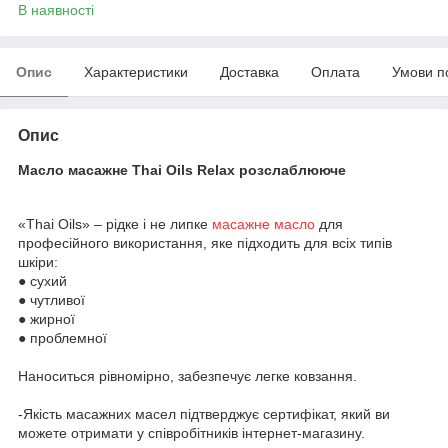
В наявності
Опис
Характеристики
Доставка
Оплата
Умови п
Опис
Масло масажне Thai Oils Relax розслаблююче
«Thai Oils» – рідке і не липке
масажне масло
для
професійного використання, яке підходить для всіх типів
шкіри:
● сухий
● чутливої
● жирної
● проблемної
Наноситься рівномірно, забезпечує легке ковзання.
-Якість масажних масел підтверджує сертифікат, який ви
можете отримати у співробітників інтернет-магазину.