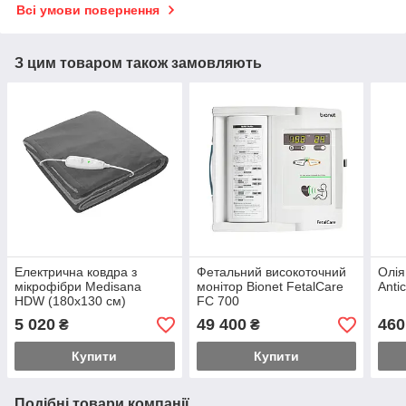
Всі умови повернення
З цим товаром також замовляють
Електрична ковдра з
Фетальний високоточний
Олія
мікрофібри Medisana
монітор Bionet FetalCare
Anti
HDW (180х130 см)
FC 700
5 020
49 400
460
₴
₴
Купити
Купити
Подібні товари компанії