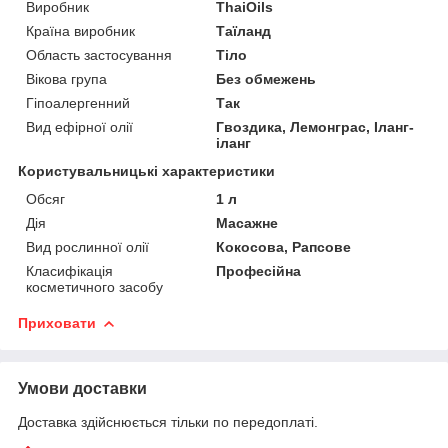
Виробник
ThaiOils
Країна виробник
Таїланд
Область застосування
Тіло
Вікова група
Без обмежень
Гіпоалергенний
Так
Вид ефірної олії
Гвоздика, Лемонграс, Іланг-
іланг
Користувальницькі характеристики
Обсяг
1 л
Дія
Масажне
Вид рослинної олії
Кокосова, Рапсове
Класифікація
Професійна
косметичного засобу
Приховати
Умови доставки
Доставка здійснюється тільки по передоплаті.