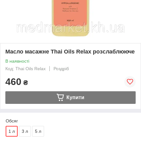
Масло масажне Thai Oils Relax розслаблююче
В наявності
Код: Thai Oils Relax
Роздріб
460
₴
Купити
Обсяг
1 л
3 л
5 л