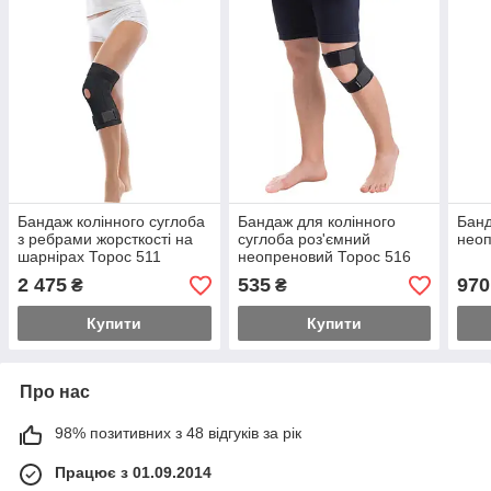
Бандаж колінного суглоба
Бандаж для колінного
Банд
з ребрами жорсткості на
суглоба роз'ємний
неоп
шарнірах Торос 511
неопреновий Торос 516
неопреновий
2 475
535
970
₴
₴
Купити
Купити
Про нас
98% позитивних з 48 відгуків за рік
Працює з 01.09.2014