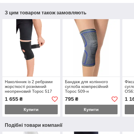
З цим товаром також замовляють
Наколінник із 2 ребрами
Бандаж для колінного
Фікс
жорсткості рознімний
суглоба компресійний
сугл
неопреновий Торос 517
Торос 509-н
OS61
1 655
795
1 1
₴
₴
Купити
Купити
Подібні товари компанії