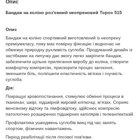
Опис
Бандаж на коліно роз'ємний неопреновий Торос 515
Опис
Бандаж на коліно спортивний виготовлений із неопрену
преміумкласу, тому має помірну фіксацію і водночас не
обмежує природну рухливість суглоба. Продуманий дизайн із
застібками на липучку дає змогу легко закріпити бандаж,
забезпечити щільне прилягання виробу до коліна, створити
комфортну компресію, прискорити процес загоєння,
зменшити біль, поліпшити еластичність зв'язок і гнучкість
суглоба.
Дія:
Покращує кровопостачання, стимулює обмінні процеси в
тканинах, шкірі, підшкірній жировій кліткочці, м'язах. Сприяє
венозному відтоку та лімфовідтоку, здійснює компресію
патологічно розширених підшкірних капілярів і телеангіектазій.
Профілактика ушкоджень суглобів імиц під час занять
спортом, фізичних навантажень.
Період реабілітації після гіпсової пов'язки.