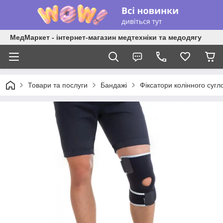
МедМаркет - інтернет-магазин медтехніки та медодягу
Товари та послуги
Бандажі
Фіксатори колінного сугл