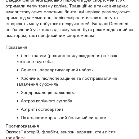
отримали легку травму коліна. Традиційно в таких випадках
використовуються еластичні бинти, які нерідко розмочуються
прямо під час змагань, нерівномірно стискають ногу та
створюють масу побутових незручностей. Бандаж Genumedi
позбавлений усіх цих вад, тому може бути рекомендований як
аматорам, так і професійним спортсменам.
Показання
Легкі травми (розтягнення/ушкодження) зв'язок
колінного суглоба
Синовіт і параартикулярний набряк
Хронічне, післяопераційне та посттравматичне
запалення сухожиль
Хондромаляція надколінка
Артроз колінного суглоба
Артрит і остеоартрит
Пателлофеморальний больовий синдром
Протипоказання
Окклюзії артерій, флебіти, венозні виразки, стан після
тромбозу.