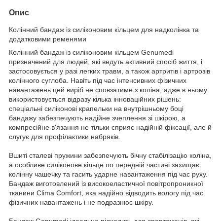
Опис
Колінний бандаж із силіконовим кільцем для надколінка та
додатковими ременями
Колінний бандаж із силіконовим кільцем Genumedi
призначений для людей, які ведуть активний спосіб життя, і
застосовується у разі легких травм, а також артритів і артрозів
колінного суглоба. Навіть під час інтенсивних фізичних
навантажень цей виріб не сповзатиме з коліна, адже в ньому
використовується відразу кілька інноваційних рішень:
спеціальні силіконові крапельки на внутрішньому боці
бандажу забезпечують надійне зчеплення зі шкірою, а
компресійне в'язання не тільки сприяє надійній фіксації, але й
слугує для профілактики набряків.
Вшиті сталеві пружини забезпечують бічну стабілізацію коліна,
а особливе силіконове кільце по передній частині захищає
колінну чашечку та гасить ударне навантаження під час руху.
Бандаж виготовлений із високоеластичної повітропроникної
тканини Clima Comfort, яка надійно відводить вологу під час
фізичних навантажень і не подразнює шкіру.
Бандаж Genumedi ідеально підходить для спортсменів, які