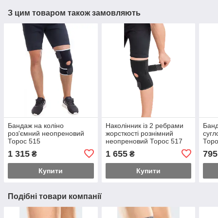
З цим товаром також замовляють
Бандаж на коліно
Наколінник із 2 ребрами
Банд
роз'ємний неопреновий
жорсткості рознімний
сугл
Торос 515
неопреновий Торос 517
Торо
1 315
1 655
795
₴
₴
Купити
Купити
Подібні товари компанії