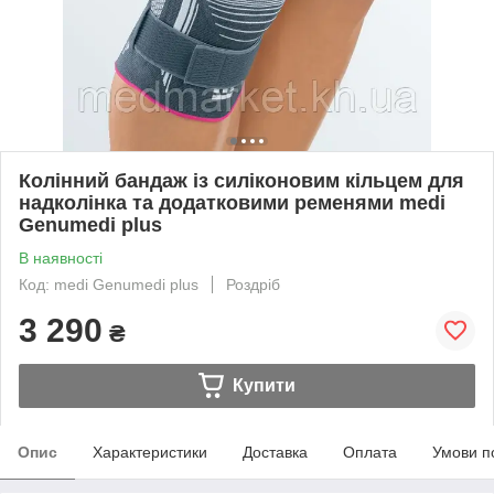
Колінний бандаж із силіконовим кільцем для
надколінка та додатковими ременями medi
Genumedi plus
В наявності
Код: medi Genumedi plus
Роздріб
3 290
₴
Купити
Опис
Характеристики
Доставка
Оплата
Умови п