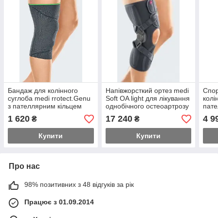
Бандаж для колінного
Напівжорсткий ортез medi
Спор
суглоба medi rrotect.Genu
Soft OA light для лікування
колі
з пателлярним кільцем
однобічного остеоартрозу
пат
med
1 620
17 240
4 9
₴
₴
Купити
Купити
Про нас
98% позитивних з 48 відгуків за рік
Працює з 01.09.2014