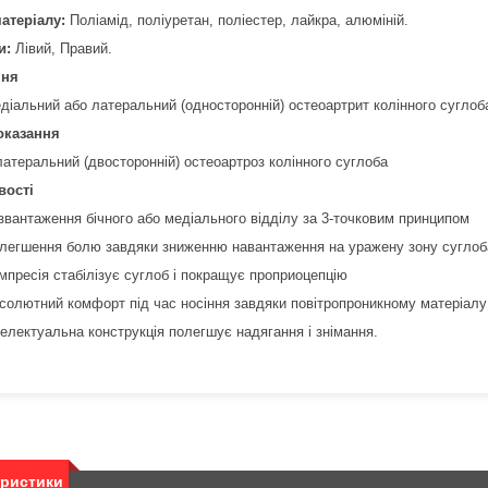
атеріалу:
Поліамід, поліуретан, поліестер, лайкра, алюміній.
и:
Лівий, Правий.
ння
діальний або латеральний (односторонній) остеоартрит колінного суглоб
оказання
латеральний (двосторонній) остеоартроз колінного суглоба
вості
звантаження бічного або медіального відділу за 3-точковим принципом
легшення болю завдяки зниженню навантаження на уражену зону суглоб
мпресія стабілізує суглоб і покращує проприоцепцію
солютний комфорт під час носіння завдяки повітропроникному матеріалу
телектуальна конструкція полегшує надягання і знімання.
еристики