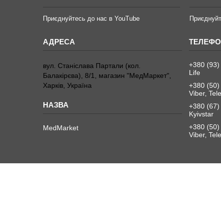
Приєднуйтесь до нас в YouTube
Приєднуйт
+380 (93)
вул. Станіслава Партали (кол.
Life
Балакірєва), 8/1, магазин "МедМаркет",
Харків, Україна
+380 (50)
Viber, Te
+380 (67)
Kyivstar
+380 (50)
MedMarket
Viber, Te