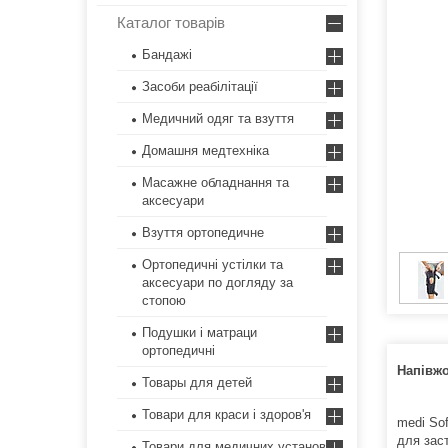
Каталог товарів
Бандажі
Засоби реабілітації
Медичний одяг та взуття
Домашня медтехніка
Масажне обладнання та
аксесуари
Взуття ортопедичне
Ортопедичні устілки та
аксесуари по догляду за
стопою
Подушки і матраци
ортопедичні
Напівжо
Товары для детей
Товари для краси і здоров'я
medi Sof
для зас
Товари для медичних установ