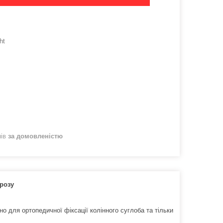
ht
нів
за домовленістю
трозу
о для ортопедичної фіксації колінного суглоба та тільки