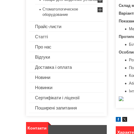
Склад м
Стоматологическое
Варіант
оборудование
Показа
Прайс-листи
Ме
Статті
Протип
Бі
Про нас
Особли
Відгуки
Ро
Доставка і оплата
По
Ко
Новини
Аб
Новинки
Ін
Сертифікати і ліцензії
Поширені запитання
Контакти
Характ