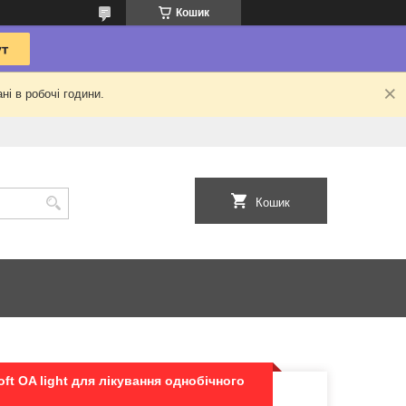
Кошик
ні в робочі години.
Кошик
ft OA light для лікування однобічного