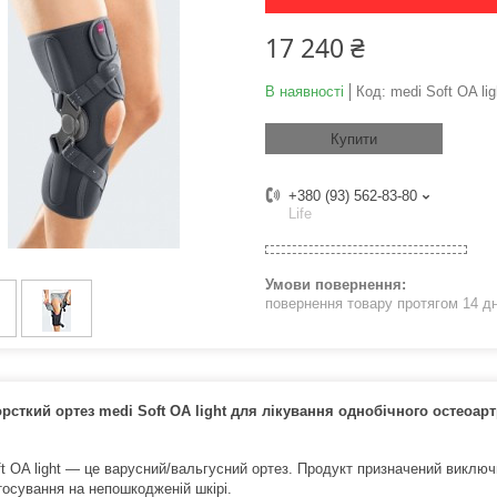
17 240 ₴
В наявності
Код:
medi Soft OA lig
Купити
+380 (93) 562-83-80
Life
повернення товару протягом 14 д
рсткий ортез medi Soft OA light для лікування однобічного остеоар
t OA light — це варусний/вальгусний ортез. Продукт призначений виключн
тосування на непошкодженій шкірі.