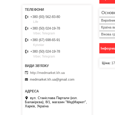
Основн
+380 (93) 562-83-80
Виробни
Life
Країна в
+380 (50) 024-19-78
Viber, Telegram
Вікова г
+380 (67) 698-65-91
Kyivstar
Інформа
+380 (50) 024-19-78
Viber, Telegram
Ціна:
17
http://medmarket.kh.ua
medmarket.kh.ua@gmail.com
вул. Станіслава Партали (кол.
Балакірєва), 8/1, магазин "МедМаркет",
Харків, Україна