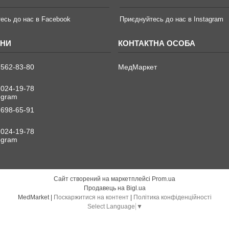
есь до нас в Facebook
Приєднуйтесь до нас в Instagram
 562-83-80
МедМаркет
 024-19-78
legram
 698-65-91
 024-19-78
legram
Сайт створений на маркетплейсі
Prom.ua
Продавець на Bigl.ua
MedMarket |
Поскаржитися на контент
|
Політика конфіденційності
Select Language
▼