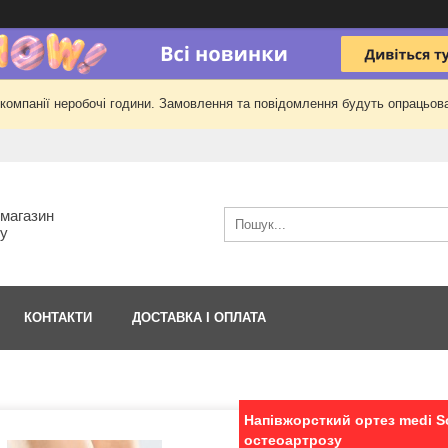
 компанії неробочі години. Замовлення та повідомлення будуть опрацьова
-магазин
гу
КОНТАКТИ
ДОСТАВКА І ОПЛАТА
Напівжорсткий ортез medi So
остеоартрозу