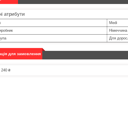
і атрибути
к
Medi
иробник
Німеччина
рупа
Для дорос
ція для замовлення
 240 ₴