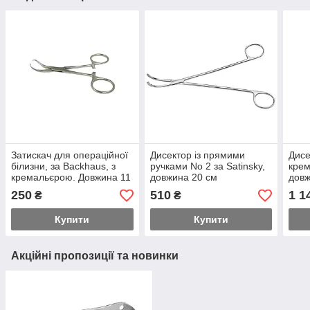
Затискач для операційної
Дисектор із прямими
Дисе
білизни, за Backhaus, з
ручками No 2 за Satinsky,
крем
кремальєрою. Довжина 11
довжина 20 см
довж
см (Цапка)
250
510
1 1
₴
₴
Купити
Купити
Акційні пропозиції та новинки