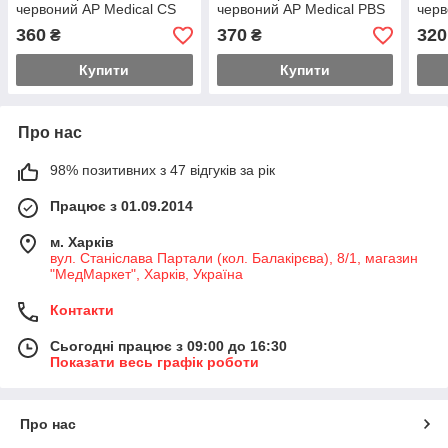
червоний AP Medical CS
червоний AP Medical PBS
черв
Plus об'ємом 6 л (DISPO)
об'ємом 12 л
об'є
360
370
320
₴
₴
Купити
Купити
Про нас
98% позитивних з 47 відгуків за рік
Працює з 01.09.2014
м. Харків
вул. Станіслава Партали (кол. Балакірєва), 8/1, магазин
"МедМаркет", Харків, Україна
Контакти
Сьогодні працює з 09:00 до 16:30
Показати весь графік роботи
Про нас