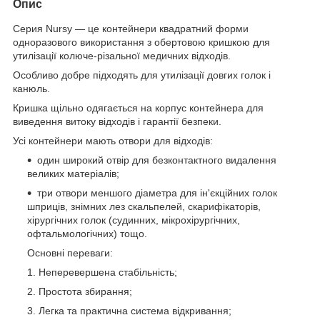
Опис
Серия Nursy — це контейнери квадратний форми
одноразового використання з обертовою кришкою для
утилізації колюче-різальної медичних відходів.
Особливо добре підходять для утилізації довгих голок і
канюль.
Кришка щільно одягається на корпус контейнера для
виведення витоку відходів і гарантії безпеки.
Усі контейнери мають отвори для відходів:
один широкий отвір для безконтактного видалення
великих матеріалів;
три отвори меншого діаметра для ін'єкційних голок
шприців, знімних лез скальпелей, скарифікаторів,
хірургічних голок (судинних, мікрохірургічних,
офтальмологічних) тощо.
Основні переваги:
Неперевершена стабільність;
Простота збирання;
Легка та практична система відкривання;